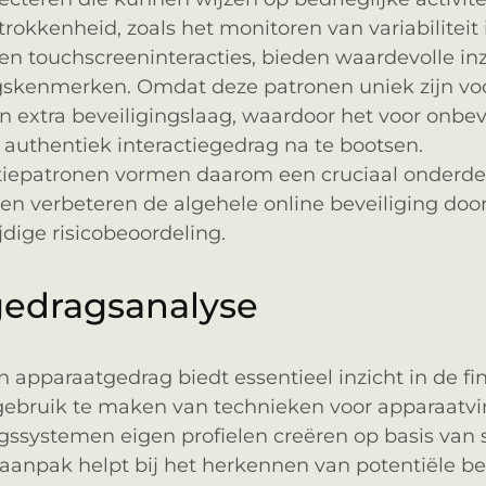
rokkenheid, zoals het monitoren van variabiliteit
 touchscreeninteracties, bieden waardevolle inz
gskenmerken. Omdat deze patronen uniek zijn voo
en extra beveiligingslaag, waardoor het voor onb
 authentiek interactiegedrag na te bootsen.
tiepatronen vormen daarom een cruciaal onderde
en verbeteren de algehele online beveiliging doo
jdige risicobeoordeling.
edragsanalyse
 apparaatgedrag biedt essentieel inzicht in de fi
 gebruik te maken van technieken voor apparaatv
gssystemen eigen profielen creëren op basis van 
anpak helpt bij het herkennen van potentiële b