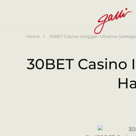
Galli
Home
30BET Casino Inloggen Ultieme Gedrags
30BET Casino 
Ha