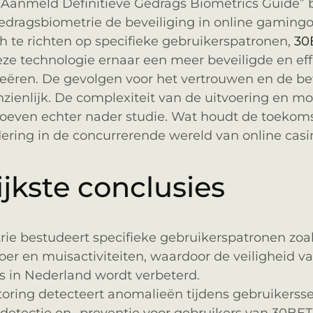
Aanmeld Definitieve Gedrags Biometrics Guide” 
edragsbiometrie de beveiliging in online gamin
ch te richten op specifieke gebruikerspatronen,
30
deze technologie ernaar een meer beveiligde en eff
creëren. De gevolgen voor het vertrouwen en de b
nzienlijk. De complexiteit van de uitvoering en mo
ehoeven echter nader studie. Wat houdt de toekom
ering in de concurrerende wereld van online casi
jkste conclusies
ie bestudeert specifieke gebruikerspatronen zoa
oer en muisactiviteiten, waardoor de veiligheid v
s in Nederland wordt verbeterd.
oring detecteert anomalieën tijdens gebruikersse