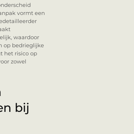
onderscheid
aanpak vormt een
edetailleerder
aakt
lijk, waardoor
 op bedrieglijke
 het risico op
voor zowel
n
n bij