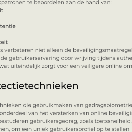
patronen te beoordelen aan de hand van:
it
tentie
teit
es verbeteren niet alleen de beveiligingsmaatrege
 de gebruikerservaring door wrijving tijdens auth
wat uiteindelijk zorgt voor een veiligere online o
ectietechnieken
hnieken die gebruikmaken van gedragsbiometrie 
 onderdeel van het versterken van online beveili
estuderen gebruikersgedrag, zoals toetssnelhei
nen, om een uniek gebruikersprofiel op te stellen