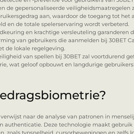
detectie en -preventie voor gebruikers van 30BET
en de gepersonaliseerde veiligheidsmaatregelen 
bruikersgedrag aan, waardoor de toegang tot het
d en de totale spelerservaring wordt verbeterd.
dkeuring en krachtige versleuteling garanderen 
ming van gebruikers die aanmelden bij 30BET Cas
t de lokale regelgeving.
ligheid van spellen bij 30BET zal voortdurend ge
ie, wat geloof opbouwt en langdurige gebruiker
gedragsbiometrie?
verwijst naar de analyse van patronen in menseli
n authenticatie. Deze technologie maakt gebruik
n, zoals typsnelheid, cursorbewegingen en zelfs 