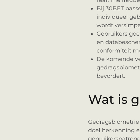
realtime fraude
Bij 30BET pass
individueel ge
wordt versimpel
Gebruikers goe
en databescher
conformiteit me
De komende vei
gedragsbiometr
bevordert.
Wat is 
Gedragsbiometrie 
doel herkenning e
gebruikerspatrone