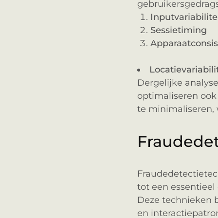
gebruikersgedrags
Inputvariabilite
Sessietiming
Apparaatconsis
Locatievariabili
Dergelijke analys
optimaliseren ook
te minimaliseren, 
Fraudedet
Fraudedetectietec
tot een essentieel
Deze technieken b
en interactiepatro