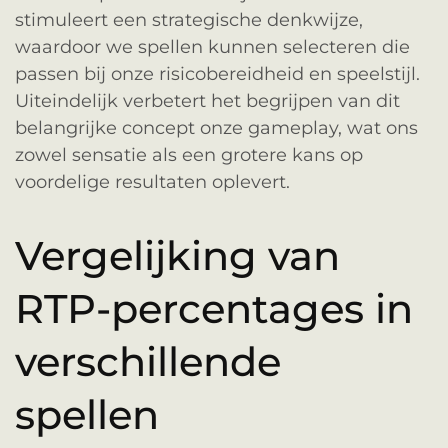
stimuleert een strategische denkwijze,
waardoor we spellen kunnen selecteren die
passen bij onze risicobereidheid en speelstijl.
Uiteindelijk verbetert het begrijpen van dit
belangrijke concept onze gameplay, wat ons
zowel sensatie als een grotere kans op
voordelige resultaten oplevert.
Vergelijking van
RTP-percentages in
verschillende
spellen