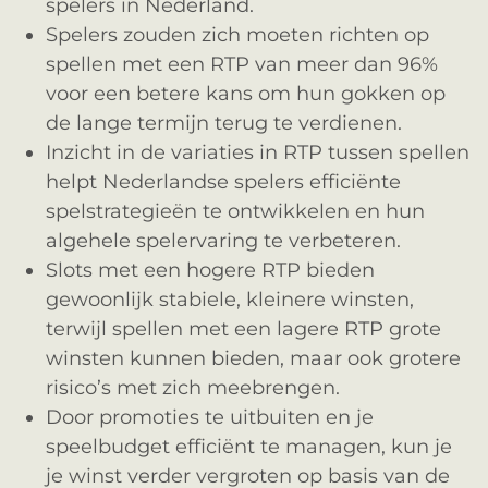
spelers in Nederland.
Spelers zouden zich moeten richten op
spellen met een RTP van meer dan 96%
voor een betere kans om hun gokken op
de lange termijn terug te verdienen.
Inzicht in de variaties in RTP tussen spellen
helpt Nederlandse spelers efficiënte
spelstrategieën te ontwikkelen en hun
algehele spelervaring te verbeteren.
Slots met een hogere RTP bieden
gewoonlijk stabiele, kleinere winsten,
terwijl spellen met een lagere RTP grote
winsten kunnen bieden, maar ook grotere
risico’s met zich meebrengen.
Door promoties te uitbuiten en je
speelbudget efficiënt te managen, kun je
je winst verder vergroten op basis van de