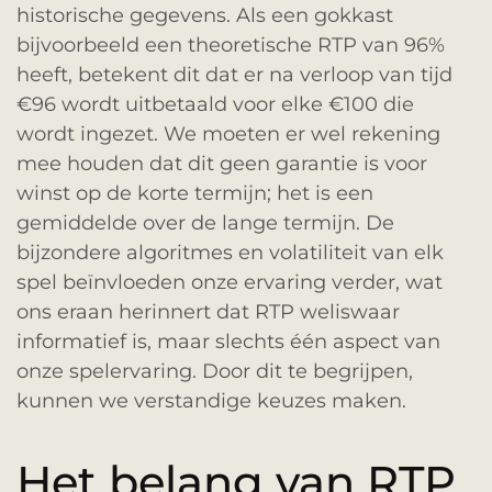
historische gegevens. Als een gokkast
bijvoorbeeld een theoretische RTP van 96%
heeft, betekent dit dat er na verloop van tijd
€96 wordt uitbetaald voor elke €100 die
wordt ingezet. We moeten er wel rekening
mee houden dat dit geen garantie is voor
winst op de korte termijn; het is een
gemiddelde over de lange termijn. De
bijzondere algoritmes en volatiliteit van elk
spel beïnvloeden onze ervaring verder, wat
ons eraan herinnert dat RTP weliswaar
informatief is, maar slechts één aspect van
onze spelervaring. Door dit te begrijpen,
kunnen we verstandige keuzes maken.
Het belang van RTP