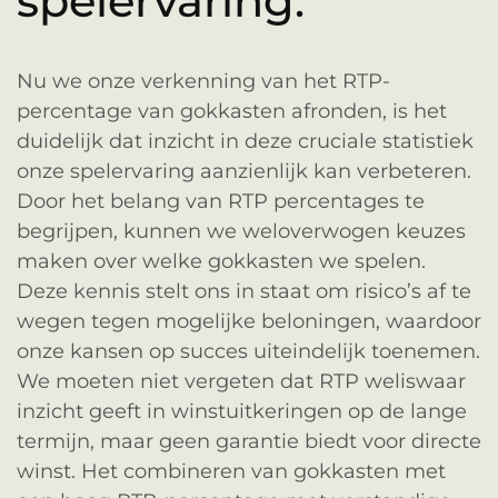
spelervaring.
Nu we onze verkenning van het RTP-
percentage van gokkasten afronden, is het
duidelijk dat inzicht in deze cruciale statistiek
onze spelervaring aanzienlijk kan verbeteren.
Door het belang van RTP percentages te
begrijpen, kunnen we weloverwogen keuzes
maken over welke gokkasten we spelen.
Deze kennis stelt ons in staat om risico’s af te
wegen tegen mogelijke beloningen, waardoor
onze kansen op succes uiteindelijk toenemen.
We moeten niet vergeten dat RTP weliswaar
inzicht geeft in winstuitkeringen op de lange
termijn, maar geen garantie biedt voor directe
winst. Het combineren van gokkasten met