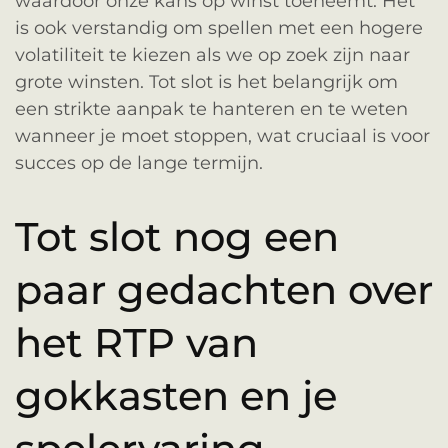
waardoor onze kans op winst toeneemt. Het
is ook verstandig om spellen met een hogere
volatiliteit te kiezen als we op zoek zijn naar
grote winsten. Tot slot is het belangrijk om
een strikte aanpak te hanteren en te weten
wanneer je moet stoppen, wat cruciaal is voor
succes op de lange termijn.
Tot slot nog een
paar gedachten over
het RTP van
gokkasten en je