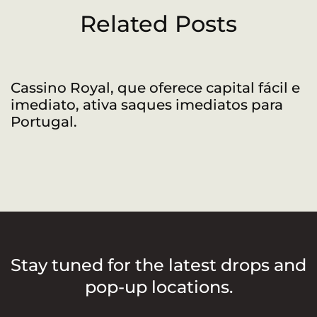
Related Posts
Cassino Royal, que oferece capital fácil e
R
imediato, ativa saques imediatos para
a
Portugal.
Stay tuned for the latest drops and
pop-up locations.