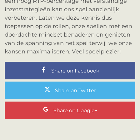
een hoog RTP-percentage met verstandige
inzetstrategieën kan ons spel aanzienlijk
verbeteren. Laten we deze kennis dus
toepassen op de rollen, onze spellen met een
doordachte mindset benaderen en genieten
van de spanning van het spel terwijl we onze
kansen maximaliseren. Veel speelplezier!
Share on Facebook
Share on Twitter
Share on Google+