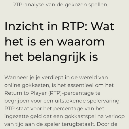
RTP-analyse van de gekozen spellen.
Inzicht in RTP: Wat
het is en waarom
het belangrijk is
Wanneer je je verdiept in de wereld van
online gokkasten, is het essentieel om het
Return to Player (RTP)-percentage te
begrijpen voor een uitstekende spelervaring.
RTP staat voor het percentage van het
ingezette geld dat een gokkastspel na verloop
van tijd aan de speler terugbetaalt. Door de