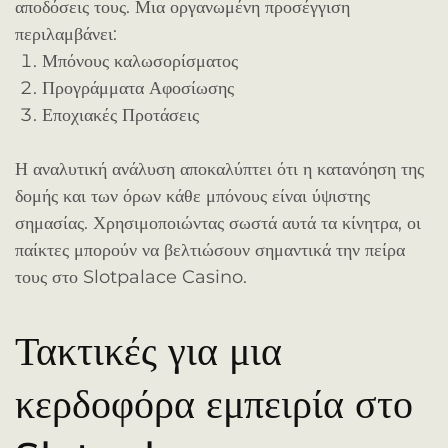
αποδόσεις τους. Μια οργανωμένη προσέγγιση
περιλαμβάνει:
Μπόνους καλωσορίσματος
Προγράμματα Αφοσίωσης
Εποχιακές Προτάσεις
Η αναλυτική ανάλυση αποκαλύπτει ότι η κατανόηση της
δομής και των όρων κάθε μπόνους είναι ύψιστης
σημασίας. Χρησιμοποιώντας σωστά αυτά τα κίνητρα, οι
παίκτες μπορούν να βελτιώσουν σημαντικά την πείρα
τους στο Slotpalace Casino.
Τακτικές για μια
κερδοφόρα εμπειρία στο