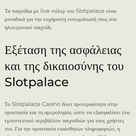
Τα παιχνίδια με live ντίλερ του Slotpalace είναι
μοναδικά για την ευχάριστη ενσωμάτωσή τους στο
ηλεκτρονικό παιχνίδι.
Εξέταση της ασφάλειας
και της δικαιοσύνης του
Slotpalace
Το Slotpalace Casino δίνει προτεραιότητα στην
προστασία και τη αμεροληψία, ώστε να εξασφαλίσει ένα
εμπιστευτικό περιβάλλον παιχνιδιών για τους χρήστες
του. Για την προστασία ευαίσθητων πληροφοριών, η