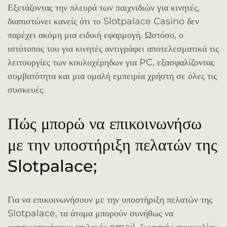
Εξετάζοντας την πλευρά των παιχνιδιών για κινητές,
διαπιστώνει κανείς ότι το Slotpalace Casino δεν
παρέχει ακόμη μια ειδική εφαρμογή. Ωστόσο, ο
ιστότοπος του για κινητές αντιγράφει αποτελεσματικά τις
λειτουργίες των κουλοχέρηδων για PC, εξασφαλίζοντας
συμβατότητα και μια ομαλή εμπειρία χρήστη σε όλες τις
συσκευές.
Πώς μπορώ να επικοινωνήσω
με την υποστήριξη πελατών της
Slotpalace;
Για να επικοινωνήσουν με την υποστήριξη πελατών της
Slotpalace, τα άτομα μπορούν συνήθως να
χρησιμοποιήσουν επιλογές email, ζωντανής συνομιλίας