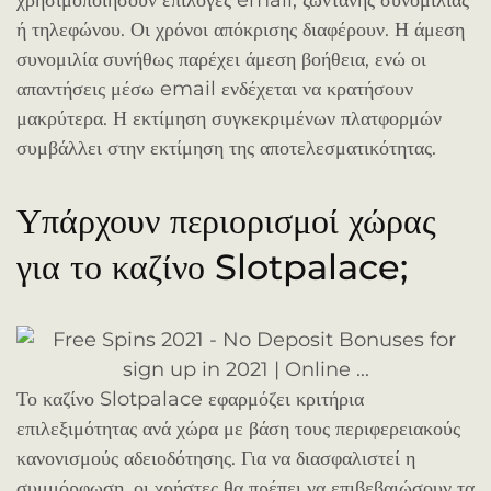
ή τηλεφώνου. Οι χρόνοι απόκρισης διαφέρουν. Η άμεση
συνομιλία συνήθως παρέχει άμεση βοήθεια, ενώ οι
απαντήσεις μέσω email ενδέχεται να κρατήσουν
μακρύτερα. Η εκτίμηση συγκεκριμένων πλατφορμών
συμβάλλει στην εκτίμηση της αποτελεσματικότητας.
Υπάρχουν περιορισμοί χώρας
για το καζίνο Slotpalace;
Το καζίνο Slotpalace εφαρμόζει κριτήρια
επιλεξιμότητας ανά χώρα με βάση τους περιφερειακούς
κανονισμούς αδειοδότησης. Για να διασφαλιστεί η
συμμόρφωση, οι χρήστες θα πρέπει να επιβεβαιώσουν τα