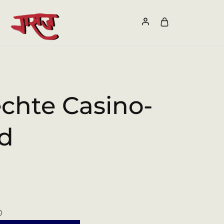
echte Casino-
nd