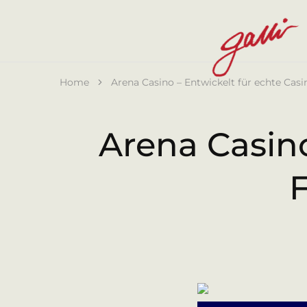
Galli
Home
Arena Casino – Entwickelt für echte Cas
Arena Casino
F