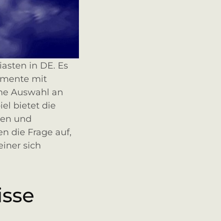
iasten in DE. Es
lemente mit
che Auswahl an
el bietet die
nen und
n die Frage auf,
einer sich
isse