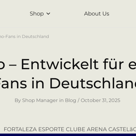
Shop
About Us
ino-Fans in Deutschland
 – Entwickelt für 
ans in Deutschla
By
Shop Manager
in
Blog
October 31, 2025