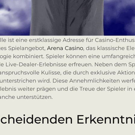
le ist eine erstklassige Adresse für Casino-Enthus
iges Spielangebot,
Arena Casino
, das klassische E
gie kombiniert. Spieler können eine umfangrei
e Live-Dealer-Erlebnisse erfreuen. Neben dem Spi
nspruchsvolle Kulisse, die durch exklusive Aktio
terstrichen wird. Diese Annehmlichkeiten werfe
rlebnis weiter prägen und die Treue der Spieler in 
nche unterstützen.
scheidenden Erkenntn