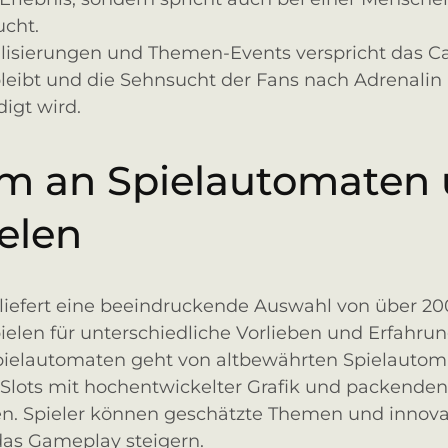
cht.
alisierungen und Themen-Events verspricht das Ca
bleibt und die Sehnsucht der Fans nach Adrenalin 
digt wird.
m an Spielautomaten
elen
liefert eine beeindruckende Auswahl von über 2
ielen für unterschiedliche Vorlieben und Erfahrun
ielautomaten geht von altbewährten Spielautoma
lots mit hochentwickelter Grafik und packenden
n. Spieler können geschätzte Themen und innov
das Gameplay steigern.