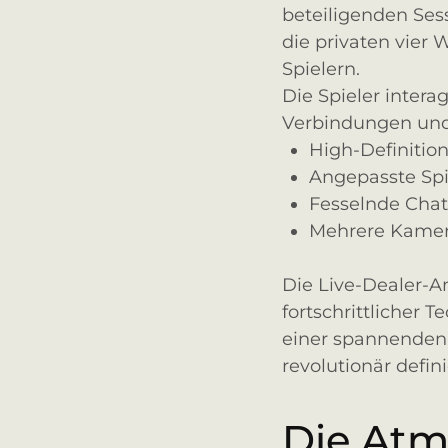
beteiligenden Ses
die privaten vier
Spielern.
Die Spieler intera
Verbindungen und f
High-Definitio
Angepasste Spi
Fesselnde Chat
Mehrere Kamer
Die Live-Dealer-A
fortschrittlicher 
einer spannenden
revolutionär defini
Die Atm