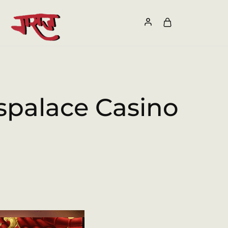
tspalace Casino