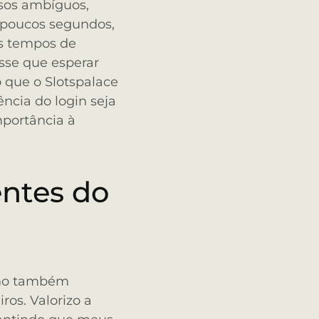
isos ambíguos,
m poucos segundos,
Os tempos de
sse que esperar
o que o Slotspalace
ência do login seja
mportância à
entes do
como também
ros. Valorizo a