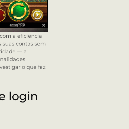
 com a eficiência
às suas contas sem
eridade — a
nalidades
estigar o que faz
e login