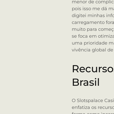
menor de complica
pois isso me dá m
digitei minhas in
carregamento fora
muito para começar
se foca em otimiza
uma prioridade má
vivência global de
Recursos
Brasil
O Slotspalace Cas
enfatiza os recurs