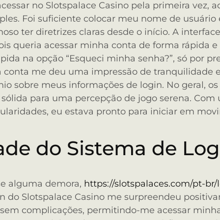
essar no Slotspalace Casino pela primeira vez, a
les. Foi suficiente colocar meu nome de usuário
lhoso ter diretrizes claras desde o início. A interfa
ois queria acessar minha conta de forma rápida e
pida na opção “Esqueci minha senha?”, só por pr
conta me deu uma impressão de tranquilidade e 
o sobre meus informações de login. No geral, os 
 sólida para uma percepção de jogo serena. Co
cularidades, eu estava pronto para iniciar em mov
dade do Sistema de Log
se alguma demora,
https://slotspalaces.com/pt-br/l
in do Slotspalace Casino me surpreendeu positiv
 e sem complicações, permitindo-me acessar minh