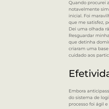
Quando procurei ac
notavelmente simp
inicial. Foi maravi
que me satisfez, p
Dei uma olhada rá
Resguardar minha 
que detinha domíni
criaram uma base
cuidado aos parti
Efetivi
Embora anticipas
do sistema de log
processo foi ágil