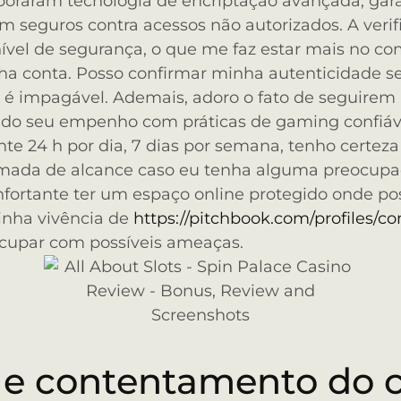
poraram tecnologia de encriptação avançada, ga
seguros contra acessos não autorizados. A verif
nível de segurança, o que me faz estar mais no c
a conta. Posso confirmar minha autenticidade se
e é impagável. Ademais, adoro o fato de seguirem
ando seu empenho com práticas de gaming confiá
ente 24 h por dia, 7 dias por semana, tenho certez
ada de alcance caso eu tenha alguma preocupa
nfortante ter um espaço online protegido onde po
nha vivência de
https://pitchbook.com/profiles/
cupar com possíveis ameaças.
 e contentamento do c