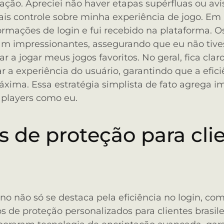
ção. Apreciei não haver etapas supérfluas ou av
ais controle sobre minha experiência de jogo. E
formações de login e fui recebido na plataforma. 
m impressionantes, assegurando que eu não tive
 a jogar meus jogos favoritos. No geral, fica clar
r a experiência do usuário, garantindo que a efici
xima. Essa estratégia simplista de fato agrega i
 players como eu.
 de proteção para cli
ino não só se destaca pela eficiência no login, 
os de proteção personalizados para clientes brasilei