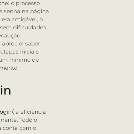
chei o processo
 e senha na página
ce era amigável, o
 sem dificuldades.
ecaução.
apreciei saber
etapas iniciais
m um mínimo de
imento.
in
ogin/
, a eficiência
amente. Todo o
a conta com o