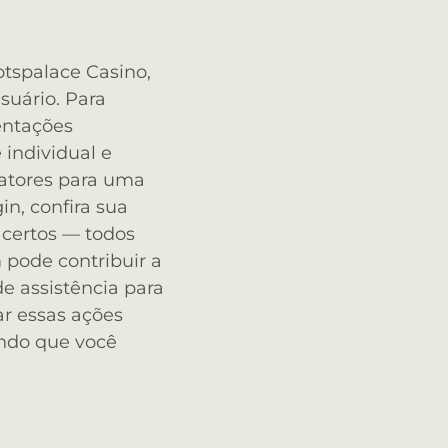
otspalace Casino,
suário. Para
entações
individual e
fatores para uma
in, confira sua
 certos — todos
pode contribuir a
de assistência para
ar essas ações
indo que você