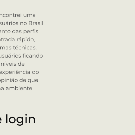
encontrei uma
uários no Brasil.
ento das perfis
trada rápido,
mas técnicas.
usuários ficando
níveis de
 experiência do
opinião de que
uma ambiente
 login