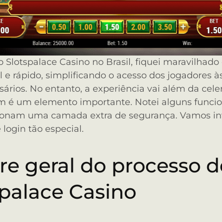
o Slotspalace Casino no Brasil, fiquei maravilhado
il e rápido, simplificando o acesso dos jogadores 
ários. No entanto, a experiência vai além da cel
 é um elemento importante. Notei alguns funcio
ionam uma camada extra de segurança. Vamos inv
login tão especial.
e geral do processo d
spalace Casino