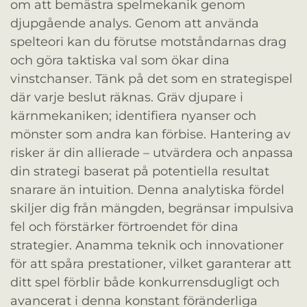
om att bemästra spelmekanik genom
djupgående analys. Genom att använda
spelteori kan du förutse motståndarnas drag
och göra taktiska val som ökar dina
vinstchanser. Tänk på det som en strategispel
där varje beslut räknas. Gräv djupare i
kärnmekaniken; identifiera nyanser och
mönster som andra kan förbise. Hantering av
risker är din allierade – utvärdera och anpassa
din strategi baserat på potentiella resultat
snarare än intuition. Denna analytiska fördel
skiljer dig från mängden, begränsar impulsiva
fel och förstärker förtroendet för dina
strategier. Anamma teknik och innovationer
för att spåra prestationer, vilket garanterar att
ditt spel förblir både konkurrensdugligt och
avancerat i denna konstant föränderliga