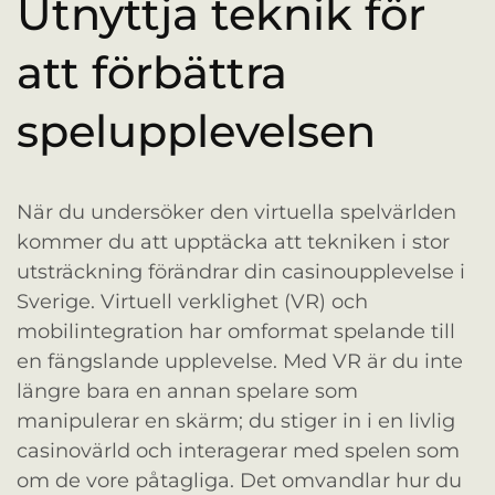
Utnyttja teknik för
att förbättra
spelupplevelsen
När du undersöker den virtuella spelvärlden
kommer du att upptäcka att tekniken i stor
utsträckning förändrar din casinoupplevelse i
Sverige. Virtuell verklighet (VR) och
mobilintegration har omformat spelande till
en fängslande upplevelse. Med VR är du inte
längre bara en annan spelare som
manipulerar en skärm; du stiger in i en livlig
casinovärld och interagerar med spelen som
om de vore påtagliga. Det omvandlar hur du