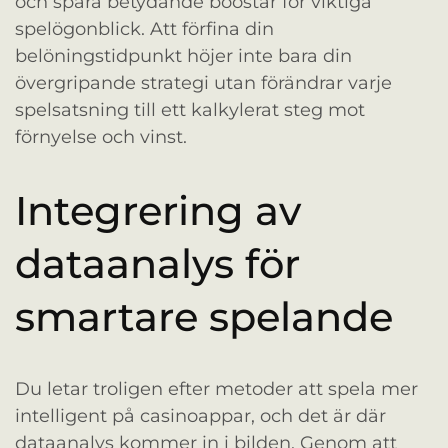
och spara betydande boostar för viktiga
spelögonblick. Att förfina din
belöningstidpunkt höjer inte bara din
övergripande strategi utan förändrar varje
spelsatsning till ett kalkylerat steg mot
förnyelse och vinst.
Integrering av
dataanalys för
smartare spelande
Du letar troligen efter metoder att spela mer
intelligent på casinoappar, och det är där
dataanalys kommer in i bilden. Genom att