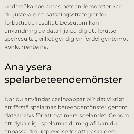
undersöka spelarnas beteendemönster kan
du justera dina satsningsstrategier för
förbättrade resultat. Dessutom kan
användning av data hjälpa dig att förutse
spelresultat, vilket ger dig en fördel gentemot
konkurrenterna.
Analysera
spelarbeteendemönster
När du använder casinoappar blir det viktigt
att förstå spelarnas beteendemönster genom
dataanalys för att optimera spelandet. Genom
att dyka dig i spelarnas demografi kan du
anpassa din upplevelse för att passa dem