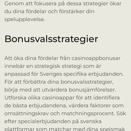
Genom att fokusera på dessa strategier ökar
du dina fördelar och förstärker din
spelupplevelse.
Bonusvalsstrategier
Att öka dina fördelar från casinoappbonusar
innebär en strategisk strategi som är
anpassad för Sveriges specifika erbjudanden.
För att förbättra dina bonusvalsstrategier,
börja med att utvärdera bonusjämförelser.
Utforska olika casinoappar för att identifiera
de bästa erbjudandena, värdera faktorer som
omsättningskrav och matchningsprocent. Sök
efter specialerbjudanden på svenska
plattformar som matchar med dina spelsmak