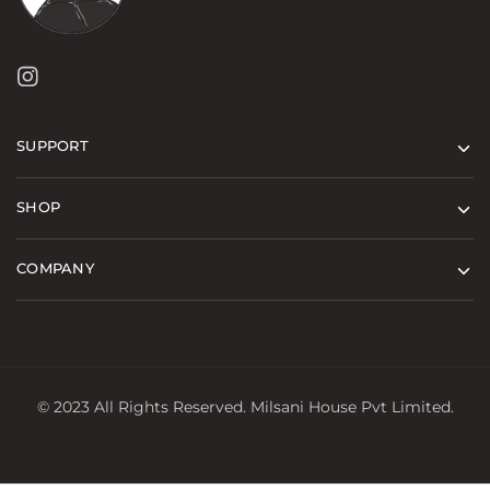
SUPPORT
SHOP
COMPANY
© 2023 All Rights Reserved. Milsani House Pvt Limited.