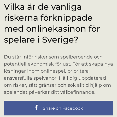
Vilka är de vanliga
riskerna förknippade
med onlinekasinon för
spelare i Sverige?
Du står inför risker som spelberoende och
potentiell ekonomisk förlust. För att skapa nya
lösningar inom onlinespel, prioritera
ansvarsfulla spelvanor. Håll dig uppdaterad
om risker, sätt gränser och sök alltid hjälp om
spelandet påverkar ditt välbefinnande.
Share on Facebook