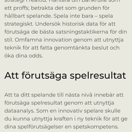
strategi i realtid. Hantera din bankrulle som
ett proffs; betrakta det som grunden för
hållbart spelande. Spela inte bara – spela
strategiskt. Undersök historisk data för att
förutsäga de bästa satsningstaktikerna för din
stil. Omfamna innovation genom att utnyttja
teknik för att fatta genomtänkta beslut och
öka dina odds.
Att förutsäga spelresultat
Att ta ditt spelande till nästa nivå innebär att
förutsäga spelresultat genom att utnyttja
dataanalys. Som en innovativ spelare skulle
du kunna utnyttja kraften i ny teknik för att ge
dina spelförutsägelser en spetskompetens.