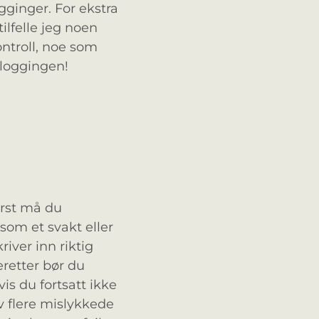
gginger. For ekstra
ilfelle jeg noen
ontroll, noe som
nloggingen!
ørst må du
som et svakt eller
river inn riktig
eretter bør du
is du fortsatt ikke
v flere mislykkede