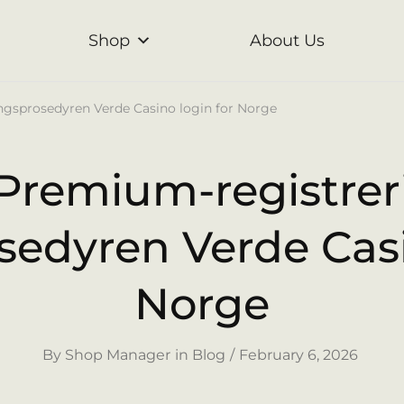
Shop
About Us
ngsprosedyren Verde Casino login for Norge
 Premium-registrer
sedyren Verde Casi
Norge
By
Shop Manager
in
Blog
February 6, 2026