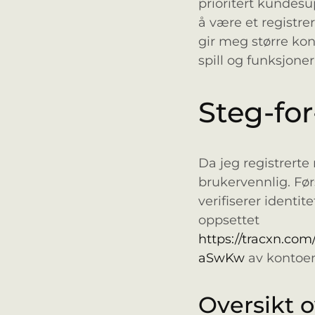
prioritert kundesup
å være et registr
gir meg større kon
spill og funksjone
Steg-for
Da jeg registrerte
brukervennlig. Før
verifiserer identit
oppsettet
https://tracxn.c
aSwKw
av kontoen
Oversikt o