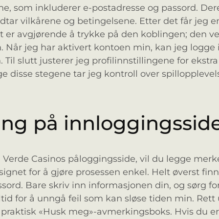
ne, som inkluderer e-postadresse og passord. Deret
tar vilkårene og betingelsene. Etter det får jeg e
t er avgjørende å trykke på den koblingen; den ver
. Når jeg har aktivert kontoen min, kan jeg logg
Til slutt justerer jeg profilinnstillingene for ekstr
ge disse stegene tar jeg kontroll over spillopplev
ing på innloggingssid
Verde Casinos påloggingsside, vil du legge merke 
ignet for å gjøre prosessen enkel. Helt øverst finn
rd. Bare skriv inn informasjonen din, og sørg for a
ltid for å unngå feil som kan sløse tiden min. Rett
 praktisk «Husk meg»-avmerkingsboks. Hvis du er 