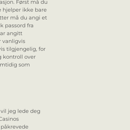
masjon. Først må du
e hjelper ikke bare
etter må du angi et
k passord fra
ar angitt
 vanligvis
s tilgjengelig, for
g kontroll over
samtidig som
vil jeg lede deg
Casinos
e påkrevede