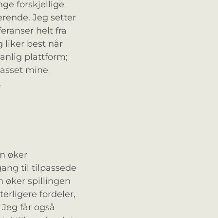
nge forskjellige
jerende. Jeg setter
eranser helt fra
g liker best når
anlig plattform;
lpasset mine
.
om øker
ang til tilpassede
 øker spillingen
rligere fordeler,
 Jeg får også