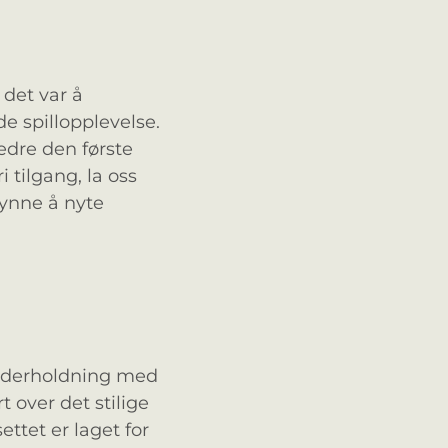
 det var å
e spillopplevelse.
edre den første
i tilgang, la oss
gynne å nyte
 underholdning med
 over det stilige
ttet er laget for