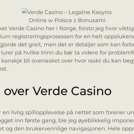
ket Verde Casino her i Norge, forsto jeg hvor viktig
um registreringsprosessen for en helt oppslukend
jorde det greit, men det er detaljer som kan forb
lurer på hvilke trinn du bør ta videre for problemfr
il kanskje bli overrasket over hvor raskt du kan be
est.
 over Verde Casino
r en livlig spillopplevelse på nettet som forener
ogget inn første gang, ble jeg øyeblikkelig imponert
t og den brukervennlige navigasjonen. Hele oppse