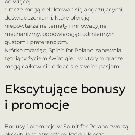
po więcej.
Gracze mogą delektować się angażującymi
doświadczeniami, które oferują
niepowtarzalne tematy i innowacyjne
mechanizmy, odpowiadając odmiennym
gustom i preferencjom.
Krótko mówiąc, Spinit for Poland zapewnia
tętniący życiem świat gier, w którym gracze
mogą całkowicie oddać się swoim pasjom.
Ekscytujące bonusy
i promocje
Bonusy i promocje w Spinit for Poland tworzą
ekscytującą atmosferę, która ulepsza