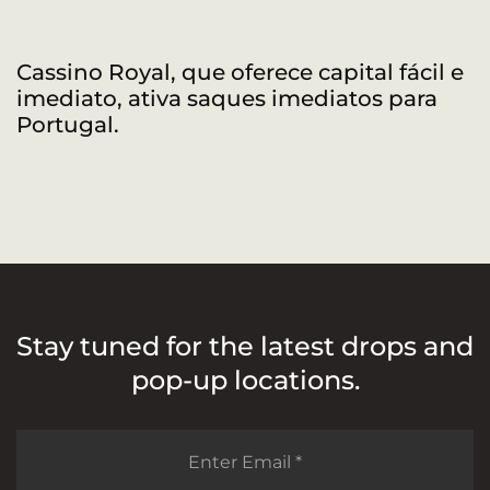
Cassino Royal, que oferece capital fácil e
R
imediato, ativa saques imediatos para
a
Portugal.
Stay tuned for the latest drops and
pop-up locations.