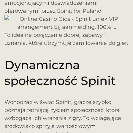
emocjonującymi doświadczeniami
oferowanymi przez Spinit for Poland.
To idealne połączenie dobrej zabawy i
uznania, które utrzymuje zamiłowanie do gier.
Dynamiczna
społeczność Spinit
Wchodząc w świat Spinit, gracze szybko
poznają tętniącą życiem społeczność, która
wzbogaca ich wrażenia z gry. To wciągające
środowisko sprzyja wartościowym