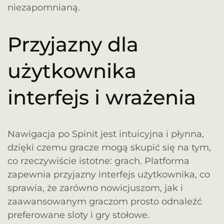
niezapomnianą.
Przyjazny dla
użytkownika
interfejs i wrażenia
Nawigacja po Spinit jest intuicyjna i płynna,
dzięki czemu gracze mogą skupić się na tym,
co rzeczywiście istotne: grach. Platforma
zapewnia przyjazny interfejs użytkownika, co
sprawia, że zarówno nowicjuszom, jak i
zaawansowanym graczom prosto odnaleźć
preferowane sloty i gry stołowe.