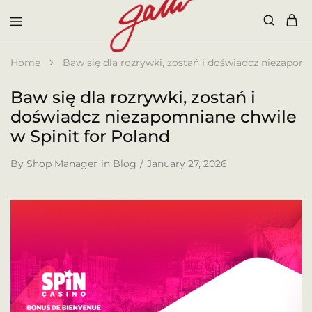
Galli
Home
Baw się dla rozrywki, zostań i doświadcz niezapomn
Baw się dla rozrywki, zostań i
doświadcz niezapomniane chwile
w Spinit for Poland
By
Shop Manager
in
Blog
January 27, 2026