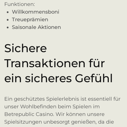
Funktionen:
Willkommensboni
Treueprämien
Saisonale Aktionen
Sichere
Transaktionen für
ein sicheres Gefühl
Ein geschütztes Spielerlebnis ist essentiell für
unser Wohlbefinden beim Spielen im
Betrepublic Casino. Wir können unsere
Spielsitzungen unbesorgt genießen, da die