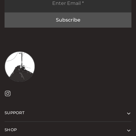
SUPPORT
SHOP