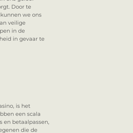
rgt. Door te
n kunnen we ons
an veilige
epen in de
eid in gevaar te
sino, is het
ebben een scala
s en betaalpassen,
degenen die de