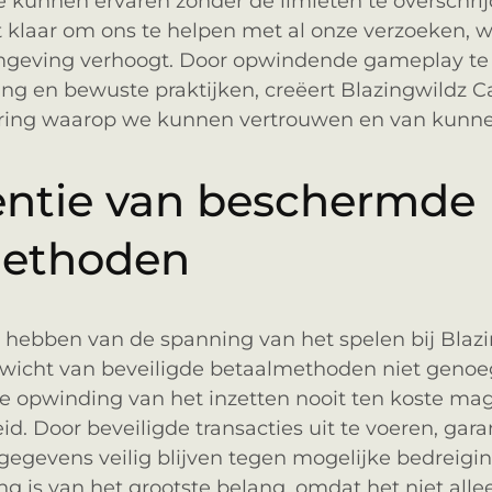
e kunnen ervaren zonder de limieten te overschrij
 klaar om ons te helpen met al onze verzoeken, wa
mgeving verhoogt. Door opwindende gameplay te
ing en bewuste praktijken, creëert Blazingwildz C
aring waarop we kunnen vertrouwen en van kunne
entie van beschermde
methoden
 hebben van de spanning van het spelen bij Blazi
wicht van beveiligde betaalmethoden niet geno
e opwinding van het inzetten nooit ten koste ma
id. Door beveiligde transacties uit te voeren, ga
gegevens veilig blijven tegen mogelijke bedreigi
ng is van het grootste belang, omdat het niet alle