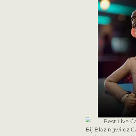
Bij Blazingwildz 