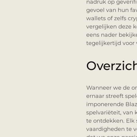
nadruk op geverif
gevoel van hun fa
wallets of zelfs c
vergelijken deze 
eens nader bekijke
tegelijkertijd voo
Overzic
Wanneer we de omg
ernaar streeft spe
imponerende Blazi
spelvariëteit, van 
te ontdekken. Elk
vaardigheden te v