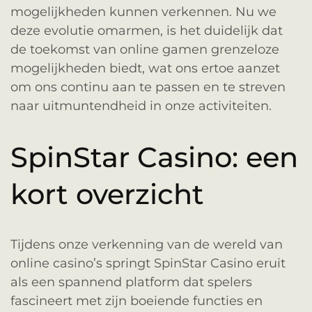
mogelijkheden kunnen verkennen. Nu we
deze evolutie omarmen, is het duidelijk dat
de toekomst van online gamen grenzeloze
mogelijkheden biedt, wat ons ertoe aanzet
om ons continu aan te passen en te streven
naar uitmuntendheid in onze activiteiten.
SpinStar Casino: een
kort overzicht
Tijdens onze verkenning van de wereld van
online casino’s springt SpinStar Casino eruit
als een spannend platform dat spelers
fascineert met zijn boeiende functies en