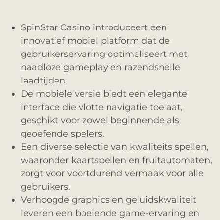
SpinStar Casino introduceert een
innovatief mobiel platform dat de
gebruikerservaring optimaliseert met
naadloze gameplay en razendsnelle
laadtijden.
De mobiele versie biedt een elegante
interface die vlotte navigatie toelaat,
geschikt voor zowel beginnende als
geoefende spelers.
Een diverse selectie van kwaliteits spellen,
waaronder kaartspellen en fruitautomaten,
zorgt voor voortdurend vermaak voor alle
gebruikers.
Verhoogde graphics en geluidskwaliteit
leveren een boeiende game-ervaring en