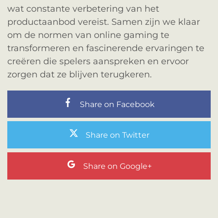
wat constante verbetering van het
productaanbod vereist. Samen zijn we klaar
om de normen van online gaming te
transformeren en fascinerende ervaringen te
creëren die spelers aanspreken en ervoor
zorgen dat ze blijven terugkeren.
Share on Facebook
Share on Twitter
Share on Google+