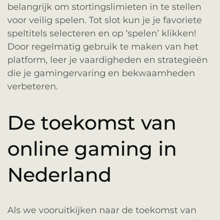
belangrijk om stortingslimieten in te stellen
voor veilig spelen. Tot slot kun je je favoriete
speltitels selecteren en op ‘spelen’ klikken!
Door regelmatig gebruik te maken van het
platform, leer je vaardigheden en strategieën
die je gamingervaring en bekwaamheden
verbeteren.
De toekomst van
online gaming in
Nederland
Als we vooruitkijken naar de toekomst van