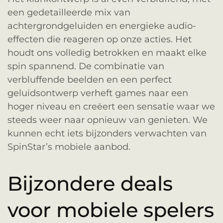
een gedetailleerde mix van
achtergrondgeluiden en energieke audio-
effecten die reageren op onze acties. Het
houdt ons volledig betrokken en maakt elke
spin spannend. De combinatie van
verbluffende beelden en een perfect
geluidsontwerp verheft games naar een
hoger niveau en creëert een sensatie waar we
steeds weer naar opnieuw van genieten. We
kunnen echt iets bijzonders verwachten van
SpinStar’s mobiele aanbod.
Bijzondere deals
voor mobiele spelers