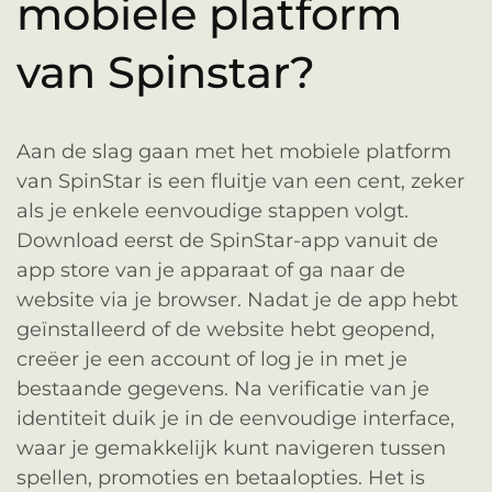
mobiele platform
van Spinstar?
Aan de slag gaan met het mobiele platform
van SpinStar is een fluitje van een cent, zeker
als je enkele eenvoudige stappen volgt.
Download eerst de SpinStar-app vanuit de
app store van je apparaat of ga naar de
website via je browser. Nadat je de app hebt
geïnstalleerd of de website hebt geopend,
creëer je een account of log je in met je
bestaande gegevens. Na verificatie van je
identiteit duik je in de eenvoudige interface,
waar je gemakkelijk kunt navigeren tussen
spellen, promoties en betaalopties. Het is