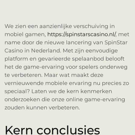
We zien een aanzienlijke verschuiving in
mobiel gamen,
https://spinstarscasino.nl/
, met
name door de nieuwe lancering van SpinStar
Casino in Nederland. Met zijn eenvoudige
platform en gevarieerde spelaanbod belooft
het de game-ervaring voor spelers onderweg
te verbeteren. Maar wat maakt deze
vernieuwende mobiele ervaring nu precies zo
speciaal? Laten we de kern kenmerken
onderzoeken die onze online game-ervaring
zouden kunnen verbeteren.
Kern conclusies