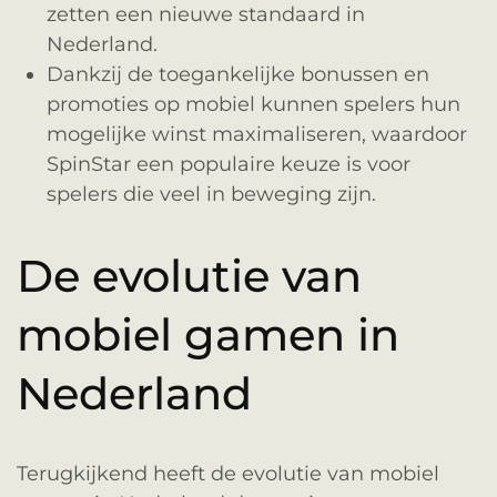
zetten een nieuwe standaard in
Nederland.
Dankzij de toegankelijke bonussen en
promoties op mobiel kunnen spelers hun
mogelijke winst maximaliseren, waardoor
SpinStar een populaire keuze is voor
spelers die veel in beweging zijn.
De evolutie van
mobiel gamen in
Nederland
Terugkijkend heeft de evolutie van mobiel