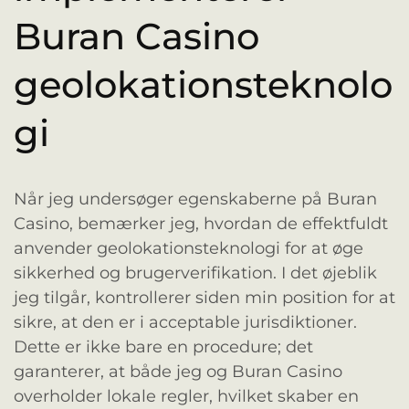
Buran Casino
geolokationsteknolo
gi
Når jeg undersøger egenskaberne på Buran
Casino, bemærker jeg, hvordan de effektfuldt
anvender geolokationsteknologi for at øge
sikkerhed og brugerverifikation. I det øjeblik
jeg tilgår, kontrollerer siden min position for at
sikre, at den er i acceptable jurisdiktioner.
Dette er ikke bare en procedure; det
garanterer, at både jeg og Buran Casino
overholder lokale regler, hvilket skaber en