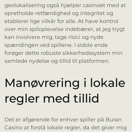
geolokalisering også hjælper casinoet med at
opretholde retfærdighed og integritet og
etablerer lige vilkår for alle. At have kontrol
over min spiloplevelse indebærer, at jeg trygt
kan involvere mig, tage risici og nyde
spændingen ved spillene. I sidste ende
forøger dette robuste sikkerhedssystem min
samlede nydelse og tillid til platformen.
Manøvrering i lokale
regler med tillid
Det er afgørende for enhver spiller på Buran
Casino at forstå lokale regler, da det giver mig