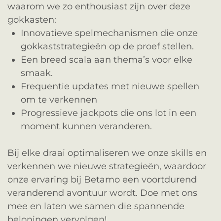
waarom we zo enthousiast zijn over deze
gokkasten:
Innovatieve spelmechanismen die onze
gokkaststrategieën op de proef stellen.
Een breed scala aan thema’s voor elke
smaak.
Frequentie updates met nieuwe spellen
om te verkennen
Progressieve jackpots die ons lot in een
moment kunnen veranderen.
Bij elke draai optimaliseren we onze skills en
verkennen we nieuwe strategieën, waardoor
onze ervaring bij Betamo een voortdurend
veranderend avontuur wordt. Doe met ons
mee en laten we samen die spannende
beloningen vervolgen!