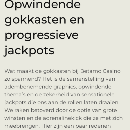
Opwindende
gokkasten en
progressieve
jackpots
Wat maakt de gokkasten bij Betamo Casino
zo spannend? Het is de samenstelling van
adembenemende graphics, opwindende
thema’s en de zekerheid van sensationele
jackpots die ons aan de rollen laten draaien.
We raken betoverd door de optie van grote
winsten en de adrenalinekick die ze met zich
meebrengen. Hier zijn een paar redenen