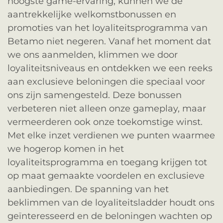
hoogste game-ervaring, kunnen we de
aantrekkelijke welkomstbonussen en
promoties van het loyaliteitsprogramma van
Betamo niet negeren. Vanaf het moment dat
we ons aanmelden, klimmen we door
loyaliteitsniveaus en ontdekken we een reeks
aan exclusieve beloningen die speciaal voor
ons zijn samengesteld. Deze bonussen
verbeteren niet alleen onze gameplay, maar
vermeerderen ook onze toekomstige winst.
Met elke inzet verdienen we punten waarmee
we hogerop komen in het
loyaliteitsprogramma en toegang krijgen tot
op maat gemaakte voordelen en exclusieve
aanbiedingen. De spanning van het
beklimmen van de loyaliteitsladder houdt ons
geïnteresseerd en de beloningen wachten op