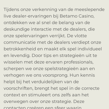
Tijdens onze verkenning van de meeslepende
live dealer-ervaringen bij Betamo Casino,
ontdekken we al snel de belang van de
deskundige interactie met de dealers, die
onze spelervaringen verrijkt. De vlotte
communicatie met de dealers verdiept onze
betrokkenheid en maakt elk spel individueel
en levendig. Door tips en strategieën uit te
wisselen met deze ervaren professionals,
scherpen we onze spelstrategieën aan en
verhogen we ons voorsprong. Hun kennis
helpt bij het verduidelijken van de
voorschriften, brengt het spel in de correcte
context en stimuleert ons zelfs aan het
overwegen over onze strategie. Deze
contacten creëren een sfeer waarin