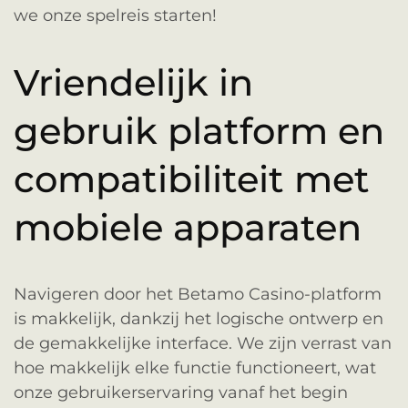
we onze spelreis starten!
Vriendelijk in
gebruik platform en
compatibiliteit met
mobiele apparaten
Navigeren door het Betamo Casino-platform
is makkelijk, dankzij het logische ontwerp en
de gemakkelijke interface. We zijn verrast van
hoe makkelijk elke functie functioneert, wat
onze gebruikerservaring vanaf het begin