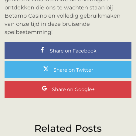
ontdekken die ons te wachten staan bij
Betamo Casino en volledig gebruikmaken
van onze tijd in deze bruisende
spelbestemming!
Share on Facebook
Share on Twitter
Share on Google+
Related Posts