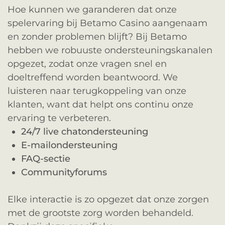
Hoe kunnen we garanderen dat onze
spelervaring bij Betamo Casino aangenaam
en zonder problemen blijft? Bij Betamo
hebben we robuuste ondersteuningskanalen
opgezet, zodat onze vragen snel en
doeltreffend worden beantwoord. We
luisteren naar terugkoppeling van onze
klanten, want dat helpt ons continu onze
ervaring te verbeteren.
24/7 live chatondersteuning
E-mailondersteuning
FAQ-sectie
Communityforums
Elke interactie is zo opgezet dat onze zorgen
met de grootste zorg worden behandeld.