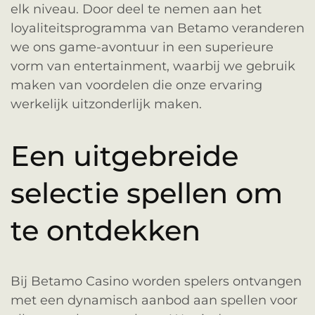
elk niveau. Door deel te nemen aan het
loyaliteitsprogramma van Betamo veranderen
we ons game-avontuur in een superieure
vorm van entertainment, waarbij we gebruik
maken van voordelen die onze ervaring
werkelijk uitzonderlijk maken.
Een uitgebreide
selectie spellen om
te ontdekken
Bij Betamo Casino worden spelers ontvangen
met een dynamisch aanbod aan spellen voor