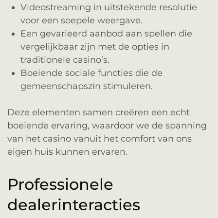
Videostreaming in uitstekende resolutie
voor een soepele weergave.
Een gevarieerd aanbod aan spellen die
vergelijkbaar zijn met de opties in
traditionele casino’s.
Boeiende sociale functies die de
gemeenschapszin stimuleren.
Deze elementen samen creëren een echt
boeiende ervaring, waardoor we de spanning
van het casino vanuit het comfort van ons
eigen huis kunnen ervaren.
Professionele
dealerinteracties