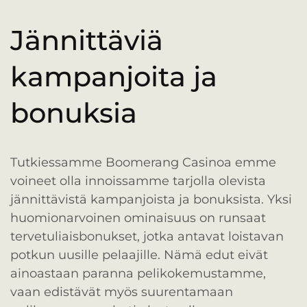
Jännittäviä
kampanjoita ja
bonuksia
Tutkiessamme Boomerang Casinoa emme
voineet olla innoissamme tarjolla olevista
jännittävistä kampanjoista ja bonuksista. Yksi
huomionarvoinen ominaisuus on runsaat
tervetuliaisbonukset, jotka antavat loistavan
potkun uusille pelaajille. Nämä edut eivät
ainoastaan paranna pelikokemustamme,
vaan edistävät myös suurentamaan