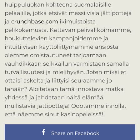
huippuluokan kohteena suomalaisille
pelaajille, jotka etsivät massiivisia jättipotteja
ja
crunchbase.com
ikimuistoista
pelikokemusta. Kattavan pelivalikoimamme,
houkuttelevien kampanjoidemme ja
intuitiivisen käyttöliittymämme ansiosta
olemme omistautuneet tarjoamaan
vauhdikkaan seikkailun varmistaen samalla
turvallisuutesi ja mielihyvän. Joten miksi et
ottaisi askelta ja liittyisi seuraamme jo
tänään? Aloitetaan tämä innostava matka
yhdessä ja jahdataan näitä elämää
mullistavia jättipotteja! Odotamme innolla,
että näemme sinut kasinopeleissä!
Share on Facebook