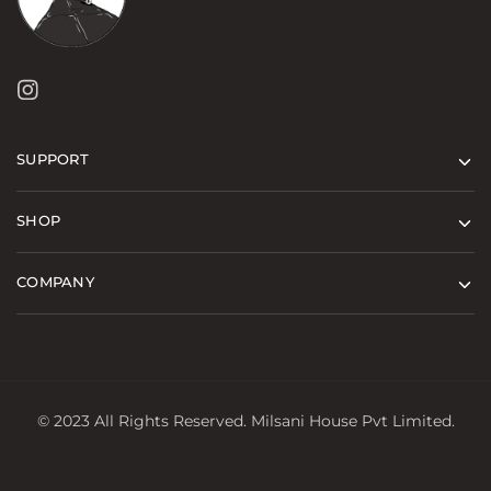
SUPPORT
SHOP
COMPANY
© 2023 All Rights Reserved. Milsani House Pvt Limited.