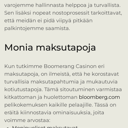
varojemme hallinnasta helppoa ja turvallista.
Sen lisäksi nopeat nostoprosessit tarkoittavat,
että meidän ei pidä viipyä pitkään
palkintojemme saamista.
Monia maksutapoja
Kun tutkimme Boomerang Casinon eri
maksutapoja, on ilmeistä, että he korostavat
turvallisia maksutapahtumia ja mukautuvia
kotiutustapoja. Tämä sitoutuminen varmistaa
kitkattoman ja huolettoman
bloomberg.com
pelikokemuksen kaikille pelaajille. Tässä on
eräitä kiinnostavia ominaisuuksia, joita
voimme arvostaa:
Monipuoliset maksutavat