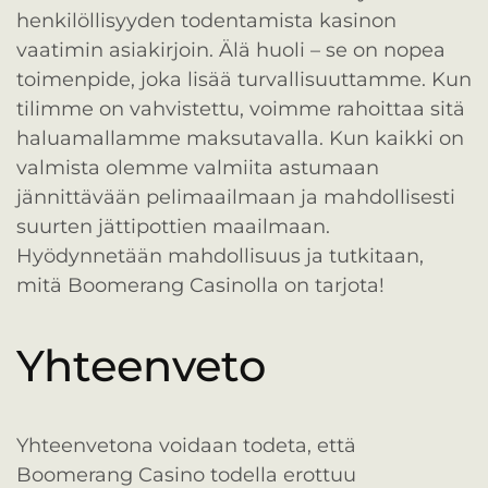
henkilöllisyyden todentamista kasinon
vaatimin asiakirjoin. Älä huoli – se on nopea
toimenpide, joka lisää turvallisuuttamme. Kun
tilimme on vahvistettu, voimme rahoittaa sitä
haluamallamme maksutavalla. Kun kaikki on
valmista olemme valmiita astumaan
jännittävään pelimaailmaan ja mahdollisesti
suurten jättipottien maailmaan.
Hyödynnetään mahdollisuus ja tutkitaan,
mitä Boomerang Casinolla on tarjota!
Yhteenveto
Yhteenvetona voidaan todeta, että
Boomerang Casino todella erottuu