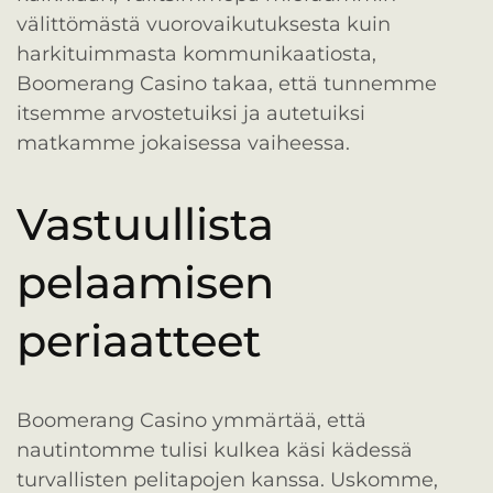
välittömästä vuorovaikutuksesta kuin
harkituimmasta kommunikaatiosta,
Boomerang Casino takaa, että tunnemme
itsemme arvostetuiksi ja autetuiksi
matkamme jokaisessa vaiheessa.
Vastuullista
pelaamisen
periaatteet
Boomerang Casino ymmärtää, että
nautintomme tulisi kulkea käsi kädessä
turvallisten pelitapojen kanssa. Uskomme,