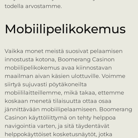
todella arvostamme.
Mobiilipelikokemus
Vaikka monet meistä suosivat pelaamisen
innostusta kotona, Boomerang Casinon
mobiilipelikokemus avaa kiinnostavan
maailman aivan käsien ulottuville. Voimme
siirtyä sujuvasti pöytäkoneilta
mobiililaitteillemme, mikä takaa, ettemme
koskaan menetä tilaisuutta ottaa osaa
jännittävään mobiilipelaamiseen. Boomerang
Casinon käyttöliittymä on tehty helppoa
navigointia varten, ja sitä täydentävät
helppokäyttöiset kosketusnäytöt, jotka