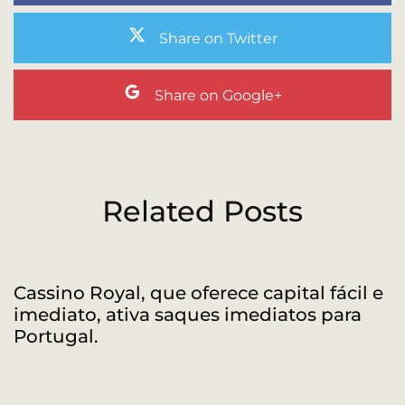
Share on Twitter
Share on Google+
Related Posts
Cassino Royal, que oferece capital fácil e
R
imediato, ativa saques imediatos para
a
Portugal.