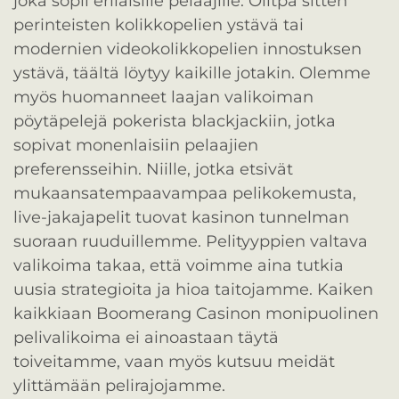
joka sopii erilaisille pelaajille. Olitpa sitten
perinteisten kolikkopelien ystävä tai
modernien videokolikkopelien innostuksen
ystävä, täältä löytyy kaikille jotakin. Olemme
myös huomanneet laajan valikoiman
pöytäpelejä pokerista blackjackiin, jotka
sopivat monenlaisiin pelaajien
preferensseihin. Niille, jotka etsivät
mukaansatempaavampaa pelikokemusta,
live-jakajapelit tuovat kasinon tunnelman
suoraan ruuduillemme. Pelityyppien valtava
valikoima takaa, että voimme aina tutkia
uusia strategioita ja hioa taitojamme. Kaiken
kaikkiaan Boomerang Casinon monipuolinen
pelivalikoima ei ainoastaan täytä
toiveitamme, vaan myös kutsuu meidät
ylittämään pelirajojamme.