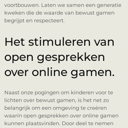
voortbouwen. Laten we samen een generatie
kweken die de waarde van bewust gamen
begrijpt en respecteert.
Het stimuleren van
open gesprekken
over online gamen.
Naast onze pogingen om kinderen voor te
lichten over bewust gamen, is het net zo
belangrijk om een omgeving te creëren
waarin open gesprekken over online gamen
kunnen plaatsvinden. Door deel te nemen