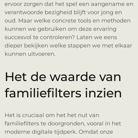
ervoor zorgen dat het spel een aangename en
verantwoorde bezigheid blijft voor jong en
oud. Maar welke concrete tools en methoden
kunnen we gebruiken om deze ervaring
succesvol te controleren? Laten we eens
dieper bekijken welke stappen we met elkaar
kunnen uitvoeren.
Het de waarde van
familiefilters inzien
Het is cruciaal om het het nut van
familiefilters te doorgronden, vooral in het
moderne digitale tijdperk. Omdat onze