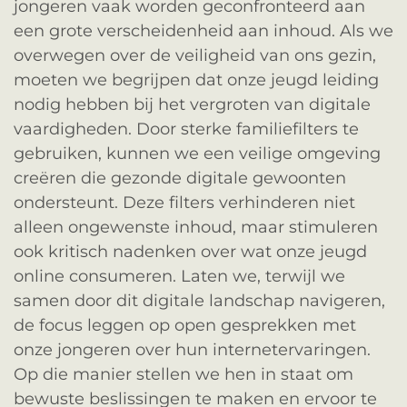
jongeren vaak worden geconfronteerd aan
een grote verscheidenheid aan inhoud. Als we
overwegen over de veiligheid van ons gezin,
moeten we begrijpen dat onze jeugd leiding
nodig hebben bij het vergroten van digitale
vaardigheden. Door sterke familiefilters te
gebruiken, kunnen we een veilige omgeving
creëren die gezonde digitale gewoonten
ondersteunt. Deze filters verhinderen niet
alleen ongewenste inhoud, maar stimuleren
ook kritisch nadenken over wat onze jeugd
online consumeren. Laten we, terwijl we
samen door dit digitale landschap navigeren,
de focus leggen op open gesprekken met
onze jongeren over hun internetervaringen.
Op die manier stellen we hen in staat om
bewuste beslissingen te maken en ervoor te