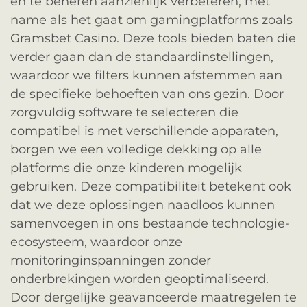
en te beheren aanzienlijk verbeteren, met
name als het gaat om gamingplatforms zoals
Gramsbet Casino. Deze tools bieden baten die
verder gaan dan de standaardinstellingen,
waardoor we filters kunnen afstemmen aan
de specifieke behoeften van ons gezin. Door
zorgvuldig software te selecteren die
compatibel is met verschillende apparaten,
borgen we een volledige dekking op alle
platforms die onze kinderen mogelijk
gebruiken. Deze compatibiliteit betekent ook
dat we deze oplossingen naadloos kunnen
samenvoegen in ons bestaande technologie-
ecosysteem, waardoor onze
monitoringinspanningen zonder
onderbrekingen worden geoptimaliseerd.
Door dergelijke geavanceerde maatregelen te