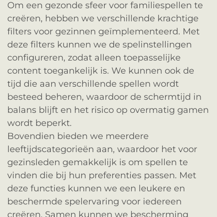
Om een gezonde sfeer voor familiespellen te
creëren, hebben we verschillende krachtige
filters voor gezinnen geïmplementeerd. Met
deze filters kunnen we de spelinstellingen
configureren, zodat alleen toepasselijke
content toegankelijk is. We kunnen ook de
tijd die aan verschillende spellen wordt
besteed beheren, waardoor de schermtijd in
balans blijft en het risico op overmatig gamen
wordt beperkt.
Bovendien bieden we meerdere
leeftijdscategorieën aan, waardoor het voor
gezinsleden gemakkelijk is om spellen te
vinden die bij hun preferenties passen. Met
deze functies kunnen we een leukere en
beschermde spelervaring voor iedereen
creëren. Samen kunnen we bescherming