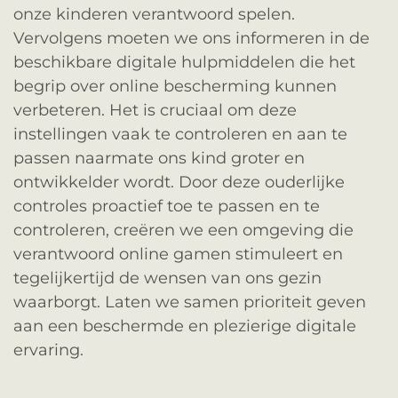
onze kinderen verantwoord spelen.
Vervolgens moeten we ons informeren in de
beschikbare digitale hulpmiddelen die het
begrip over online bescherming kunnen
verbeteren. Het is cruciaal om deze
instellingen vaak te controleren en aan te
passen naarmate ons kind groter en
ontwikkelder wordt. Door deze ouderlijke
controles proactief toe te passen en te
controleren, creëren we een omgeving die
verantwoord online gamen stimuleert en
tegelijkertijd de wensen van ons gezin
waarborgt. Laten we samen prioriteit geven
aan een beschermde en plezierige digitale
ervaring.