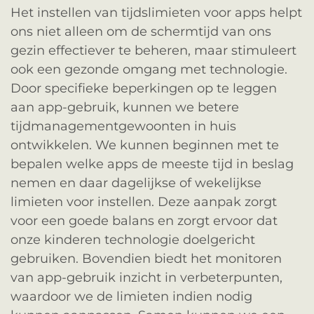
Het instellen van tijdslimieten voor apps helpt
ons niet alleen om de schermtijd van ons
gezin effectiever te beheren, maar stimuleert
ook een gezonde omgang met technologie.
Door specifieke beperkingen op te leggen
aan app-gebruik, kunnen we betere
tijdmanagementgewoonten in huis
ontwikkelen. We kunnen beginnen met te
bepalen welke apps de meeste tijd in beslag
nemen en daar dagelijkse of wekelijkse
limieten voor instellen. Deze aanpak zorgt
voor een goede balans en zorgt ervoor dat
onze kinderen technologie doelgericht
gebruiken. Bovendien biedt het monitoren
van app-gebruik inzicht in verbeterpunten,
waardoor we de limieten indien nodig