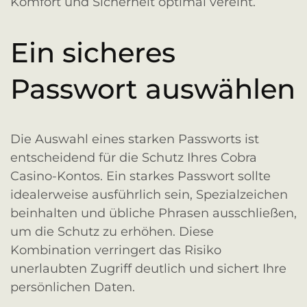
Komfort und Sicherheit optimal vereint.
Ein sicheres
Passwort auswählen
Die Auswahl eines starken Passworts ist
entscheidend für die Schutz Ihres Cobra
Casino-Kontos. Ein starkes Passwort sollte
idealerweise ausführlich sein, Spezialzeichen
beinhalten und übliche Phrasen ausschließen,
um die Schutz zu erhöhen. Diese
Kombination verringert das Risiko
unerlaubten Zugriff deutlich und sichert Ihre
persönlichen Daten.