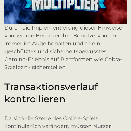
Durch die Implementierung dieser Hinweise
können die Benutzer ihre Benutzerkonten
immer im Auge behalten und so ein
geschütztes und sicherheitsbewusstes
Gaming-Erlebnis auf Plattformen wie Cobra-
Spielbank sicherstellen.
Transaktionsverlauf
kontrollieren
Da sich die Szene des Online-Spiels
kontinuierlich verändert, müssen Nutzer