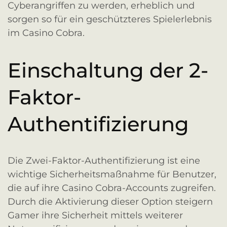
Cyberangriffen zu werden, erheblich und
sorgen so für ein geschützteres Spielerlebnis
im Casino Cobra.
Einschaltung der 2-
Faktor-
Authentifizierung
Die Zwei-Faktor-Authentifizierung ist eine
wichtige Sicherheitsmaßnahme für Benutzer,
die auf ihre Casino Cobra-Accounts zugreifen.
Durch die Aktivierung dieser Option steigern
Gamer ihre Sicherheit mittels weiterer