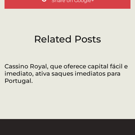
Share on Google+
Related Posts
Cassino Royal, que oferece capital fácil e
R
imediato, ativa saques imediatos para
a
Portugal.