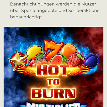
Benachrichtigungen werden die Nutzer
über Spezialangebote und Sonderaktionen
benachrichtigt.