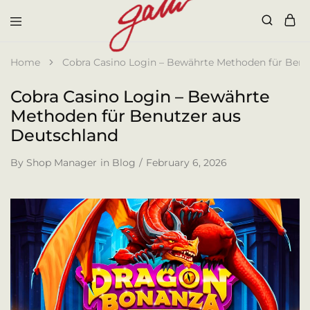
Galli
Home
Cobra Casino Login – Bewährte Methoden für Benu
Cobra Casino Login – Bewährte
Methoden für Benutzer aus
Deutschland
By
Shop Manager
in
Blog
February 6, 2026