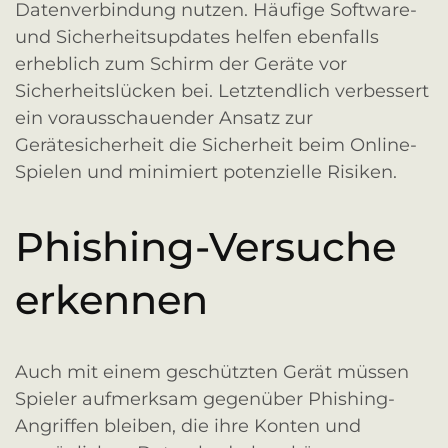
Datenverbindung nutzen. Häufige Software-
und Sicherheitsupdates helfen ebenfalls
erheblich zum Schirm der Geräte vor
Sicherheitslücken bei. Letztendlich verbessert
ein vorausschauender Ansatz zur
Gerätesicherheit die Sicherheit beim Online-
Spielen und minimiert potenzielle Risiken.
Phishing-Versuche
erkennen
Auch mit einem geschützten Gerät müssen
Spieler aufmerksam gegenüber Phishing-
Angriffen bleiben, die ihre Konten und