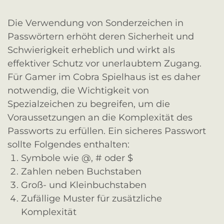
Die Verwendung von Sonderzeichen in
Passwörtern erhöht deren Sicherheit und
Schwierigkeit erheblich und wirkt als
effektiver Schutz vor unerlaubtem Zugang.
Für Gamer im Cobra Spielhaus ist es daher
notwendig, die Wichtigkeit von
Spezialzeichen zu begreifen, um die
Voraussetzungen an die Komplexität des
Passworts zu erfüllen. Ein sicheres Passwort
sollte Folgendes enthalten:
Symbole wie @, # oder $
Zahlen neben Buchstaben
Groß- und Kleinbuchstaben
Zufällige Muster für zusätzliche
Komplexität