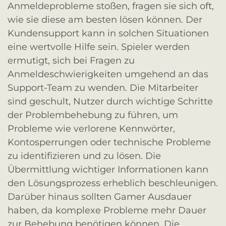
Anmeldeprobleme stoßen, fragen sie sich oft,
wie sie diese am besten lösen können. Der
Kundensupport kann in solchen Situationen
eine wertvolle Hilfe sein. Spieler werden
ermutigt, sich bei Fragen zu
Anmeldeschwierigkeiten umgehend an das
Support-Team zu wenden. Die Mitarbeiter
sind geschult, Nutzer durch wichtige Schritte
der Problembehebung zu führen, um
Probleme wie verlorene Kennwörter,
Kontosperrungen oder technische Probleme
zu identifizieren und zu lösen. Die
Übermittlung wichtiger Informationen kann
den Lösungsprozess erheblich beschleunigen.
Darüber hinaus sollten Gamer Ausdauer
haben, da komplexe Probleme mehr Dauer
zur Behebung benötigen können. Die