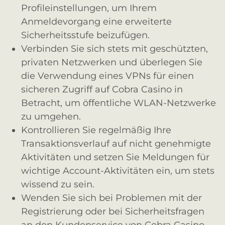
Profileinstellungen, um Ihrem
Anmeldevorgang eine erweiterte
Sicherheitsstufe beizufügen.
Verbinden Sie sich stets mit geschützten,
privaten Netzwerken und überlegen Sie
die Verwendung eines VPNs für einen
sicheren Zugriff auf Cobra Casino in
Betracht, um öffentliche WLAN-Netzwerke
zu umgehen.
Kontrollieren Sie regelmäßig Ihre
Transaktionsverlauf auf nicht genehmigte
Aktivitäten und setzen Sie Meldungen für
wichtige Account-Aktivitäten ein, um stets
wissend zu sein.
Wenden Sie sich bei Problemen mit der
Registrierung oder bei Sicherheitsfragen
an den Kundenservice von Cobra Casino