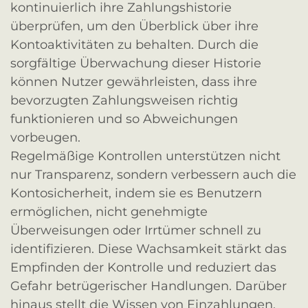
kontinuierlich ihre Zahlungshistorie
überprüfen, um den Überblick über ihre
Kontoaktivitäten zu behalten. Durch die
sorgfältige Überwachung dieser Historie
können Nutzer gewährleisten, dass ihre
bevorzugten Zahlungsweisen richtig
funktionieren und so Abweichungen
vorbeugen.
Regelmäßige Kontrollen unterstützen nicht
nur Transparenz, sondern verbessern auch die
Kontosicherheit, indem sie es Benutzern
ermöglichen, nicht genehmigte
Überweisungen oder Irrtümer schnell zu
identifizieren. Diese Wachsamkeit stärkt das
Empfinden der Kontrolle und reduziert das
Gefahr betrügerischer Handlungen. Darüber
hinaus stellt die Wissen von Einzahlungen,