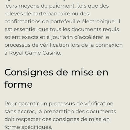
leurs moyens de paiement, tels que des
relevés de carte bancaire ou des
confirmations de portefeuille électronique. Il
est essentiel que tous les documents requis
soient exacts et à jour afin d’accélérer le
processus de vérification lors de la connexion
à Royal Game Casino.
Consignes de mise en
forme
Pour garantir un processus de vérification
sans accroc, la préparation des documents
doit respecter des consignes de mise en
forme spécifiques.