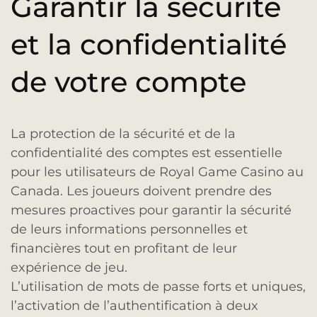
Garantir la sécurité
et la confidentialité
de votre compte
La protection de la sécurité et de la
confidentialité des comptes est essentielle
pour les utilisateurs de Royal Game Casino au
Canada. Les joueurs doivent prendre des
mesures proactives pour garantir la sécurité
de leurs informations personnelles et
financières tout en profitant de leur
expérience de jeu.
L’utilisation de mots de passe forts et uniques,
l’activation de l’authentification à deux