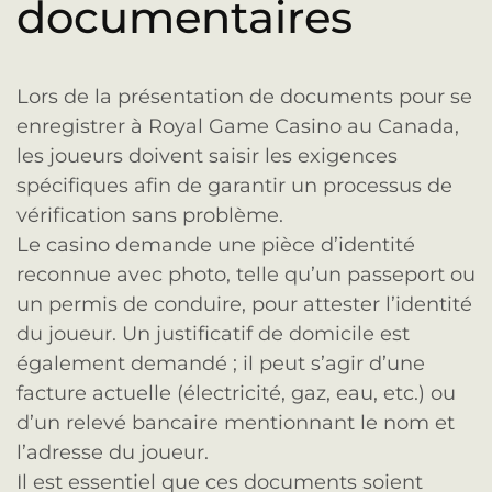
documentaires
Lors de la présentation de documents pour se
enregistrer à Royal Game Casino au Canada,
les joueurs doivent saisir les exigences
spécifiques afin de garantir un processus de
vérification sans problème.
Le casino demande une pièce d’identité
reconnue avec photo, telle qu’un passeport ou
un permis de conduire, pour attester l’identité
du joueur. Un justificatif de domicile est
également demandé ; il peut s’agir d’une
facture actuelle (électricité, gaz, eau, etc.) ou
d’un relevé bancaire mentionnant le nom et
l’adresse du joueur.
Il est essentiel que ces documents soient