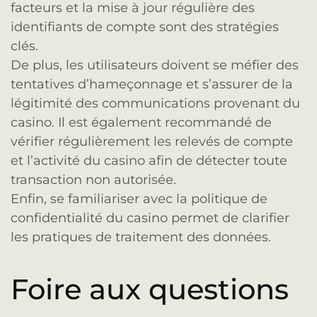
facteurs et la mise à jour régulière des
identifiants de compte sont des stratégies
clés.
De plus, les utilisateurs doivent se méfier des
tentatives d’hameçonnage et s’assurer de la
légitimité des communications provenant du
casino. Il est également recommandé de
vérifier régulièrement les relevés de compte
et l’activité du casino afin de détecter toute
transaction non autorisée.
Enfin, se familiariser avec la politique de
confidentialité du casino permet de clarifier
les pratiques de traitement des données.
Foire aux questions