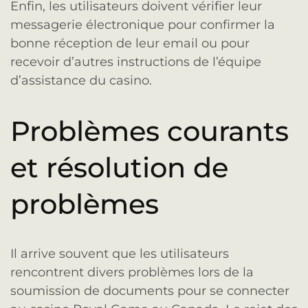
Enfin, les utilisateurs doivent vérifier leur
messagerie électronique pour confirmer la
bonne réception de leur email ou pour
recevoir d’autres instructions de l’équipe
d’assistance du casino.
Problèmes courants
et résolution de
problèmes
Il arrive souvent que les utilisateurs
rencontrent divers problèmes lors de la
soumission de documents pour se connecter