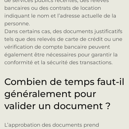
de services publics récentes, des relevés
bancaires ou des contrats de location
indiquant le nom et l’adresse actuelle de la
personne.
Dans certains cas, des documents justificatifs
tels que des relevés de carte de crédit ou une
vérification de compte bancaire peuvent
également être nécessaires pour garantir la
conformité et la sécurité des transactions.
Combien de temps faut-il
généralement pour
valider un document ?
L’approbation des documents prend