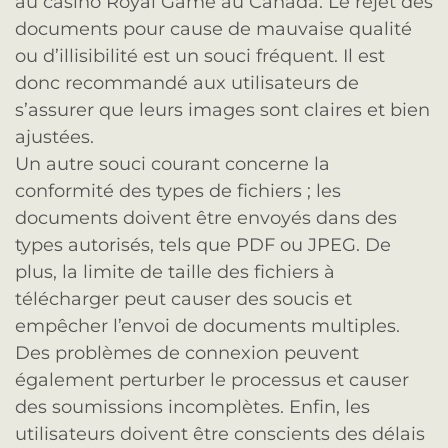
au casino Royal Game au Canada. Le rejet des
documents pour cause de mauvaise qualité
ou d’illisibilité est un souci fréquent. Il est
donc recommandé aux utilisateurs de
s’assurer que leurs images sont claires et bien
ajustées.
Un autre souci courant concerne la
conformité des types de fichiers ; les
documents doivent être envoyés dans des
types autorisés, tels que PDF ou JPEG. De
plus, la limite de taille des fichiers à
télécharger peut causer des soucis et
empêcher l’envoi de documents multiples.
Des problèmes de connexion peuvent
également perturber le processus et causer
des soumissions incomplètes. Enfin, les
utilisateurs doivent être conscients des délais