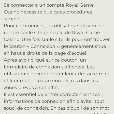
Se connecter à un compte Royal Game
Casino nécessite quelques procédures
simples.
Pour commencer, les utilisateurs doivent se
rendre sur le site principal de Royal Game
Casino. Une fois sur le site, ils pourront trouver
le bouton « Connexion », généralement situé
en haut à droite de la page d’accueil.
Après avoir cliqué sur ce bouton, un
formulaire de connexion s’affichera. Les
utilisateurs devront entrer leur adresse e-mail
et leur mot de passe enregistrés dans les
zones prévus à cet effet.
Il est essentiel de entrer correctement ses
informations de connexion afin d’éviter tout
souci de connexion. En cas d’oubli de son mot