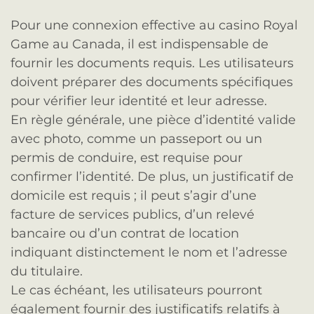
Pour une connexion effective au casino Royal
Game au Canada, il est indispensable de
fournir les documents requis. Les utilisateurs
doivent préparer des documents spécifiques
pour vérifier leur identité et leur adresse.
En règle générale, une pièce d’identité valide
avec photo, comme un passeport ou un
permis de conduire, est requise pour
confirmer l’identité. De plus, un justificatif de
domicile est requis ; il peut s’agir d’une
facture de services publics, d’un relevé
bancaire ou d’un contrat de location
indiquant distinctement le nom et l’adresse
du titulaire.
Le cas échéant, les utilisateurs pourront
également fournir des justificatifs relatifs à