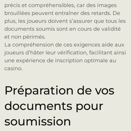
précis et compréhensibles, car des images
brouillées peuvent entraîner des retards. De
plus, les joueurs doivent s’assurer que tous les
documents soumis sont en cours de validité
et non périmés.
La compréhension de ces exigences aide aux
joueurs d’hâter leur vérification, facilitant ainsi
une expérience de inscription optimale au
casino.
Préparation de vos
documents pour
soumission