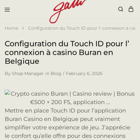
Galli
Home
Configuration du Touch ID pour l’ connexion à cas
Configuration du Touch ID pour l’
connexion à casino Buran en
Belgique
By
Shop Manager
in
Blog
February 6, 2026
Mettre en place Touch ID pour l’application
Buran Casino en Belgique peut vraiment
simplifier votre expérience de jeu. J’apprécie
le confort qu’elle offre pour des connexions