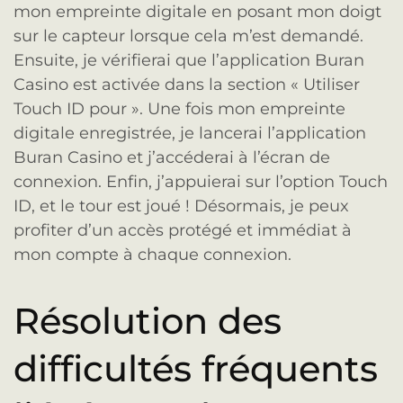
mon empreinte digitale en posant mon doigt
sur le capteur lorsque cela m’est demandé.
Ensuite, je vérifierai que l’application Buran
Casino est activée dans la section « Utiliser
Touch ID pour ». Une fois mon empreinte
digitale enregistrée, je lancerai l’application
Buran Casino et j’accéderai à l’écran de
connexion. Enfin, j’appuierai sur l’option Touch
ID, et le tour est joué ! Désormais, je peux
profiter d’un accès protégé et immédiat à
mon compte à chaque connexion.
Résolution des
difficultés fréquents