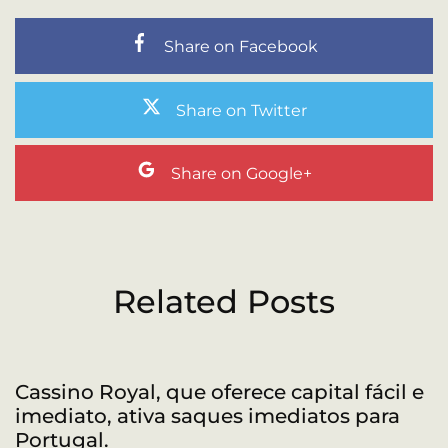
Share on Facebook
Share on Twitter
Share on Google+
Related Posts
Cassino Royal, que oferece capital fácil e
R
imediato, ativa saques imediatos para
a
Portugal.