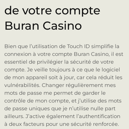
de votre compte
Buran Casino
Bien que l’utilisation de Touch ID simplifie la
connexion à votre compte Buran Casino, il est
essentiel de privilégier la sécurité de votre
compte. Je veille toujours à ce que le logiciel
de mon appareil soit à jour, car cela réduit les
vulnérabilités. Changer régulièrement mes
mots de passe me permet de garder le
contrôle de mon compte, et j’utilise des mots
de passe uniques que je n’utilise nulle part
ailleurs. J’active également l’authentification
à deux facteurs pour une sécurité renforcée.