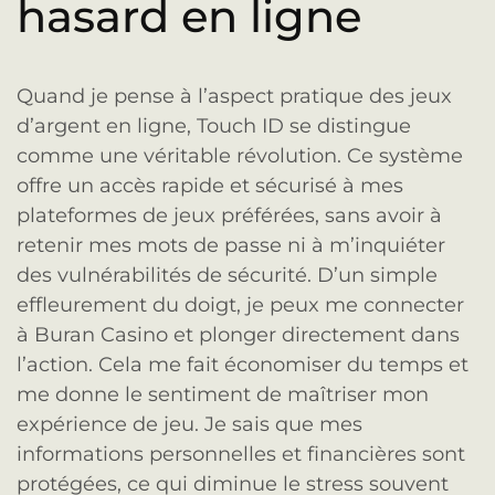
hasard en ligne
Quand je pense à l’aspect pratique des jeux
d’argent en ligne, Touch ID se distingue
comme une véritable révolution. Ce système
offre un accès rapide et sécurisé à mes
plateformes de jeux préférées, sans avoir à
retenir mes mots de passe ni à m’inquiéter
des vulnérabilités de sécurité. D’un simple
effleurement du doigt, je peux me connecter
à Buran Casino et plonger directement dans
l’action. Cela me fait économiser du temps et
me donne le sentiment de maîtriser mon
expérience de jeu. Je sais que mes
informations personnelles et financières sont
protégées, ce qui diminue le stress souvent