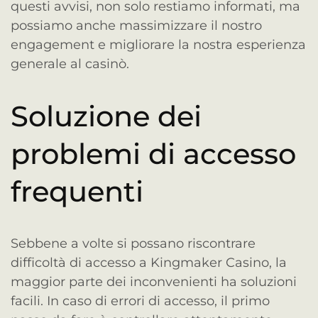
questi avvisi, non solo restiamo informati, ma
possiamo anche massimizzare il nostro
engagement e migliorare la nostra esperienza
generale al casinò.
Soluzione dei
problemi di accesso
frequenti
Sebbene a volte si possano riscontrare
difficoltà di accesso a Kingmaker Casino, la
maggior parte dei inconvenienti ha soluzioni
facili. In caso di errori di accesso, il primo