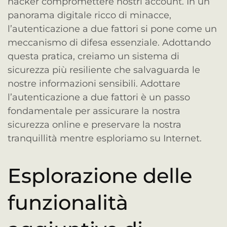
hacker compromettere nostri account. In un
panorama digitale ricco di minacce,
l’autenticazione a due fattori si pone come un
meccanismo di difesa essenziale. Adottando
questa pratica, creiamo un sistema di
sicurezza più resiliente che salvaguarda le
nostre informazioni sensibili. Adottare
l’autenticazione a due fattori è un passo
fondamentale per assicurare la nostra
sicurezza online e preservare la nostra
tranquillità mentre esploriamo su Internet.
Esplorazione delle
funzionalità