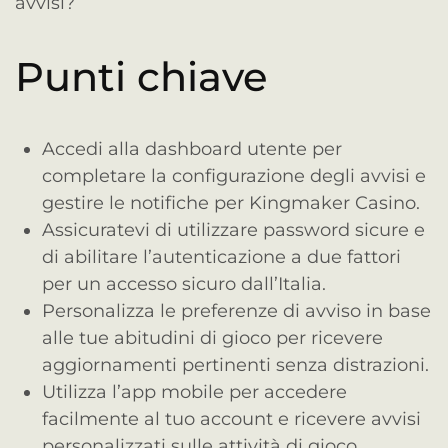
avvisi?
Punti chiave
Accedi alla dashboard utente per
completare la configurazione degli avvisi e
gestire le notifiche per Kingmaker Casino.
Assicuratevi di utilizzare password sicure e
di abilitare l’autenticazione a due fattori
per un accesso sicuro dall’Italia.
Personalizza le preferenze di avviso in base
alle tue abitudini di gioco per ricevere
aggiornamenti pertinenti senza distrazioni.
Utilizza l’app mobile per accedere
facilmente al tuo account e ricevere avvisi
personalizzati sulle attività di gioco.