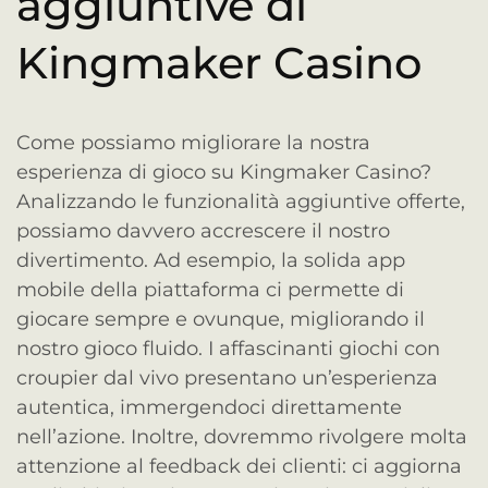
aggiuntive di
Kingmaker Casino
Come possiamo migliorare la nostra
esperienza di gioco su Kingmaker Casino?
Analizzando le funzionalità aggiuntive offerte,
possiamo davvero accrescere il nostro
divertimento. Ad esempio, la solida app
mobile della piattaforma ci permette di
giocare sempre e ovunque, migliorando il
nostro gioco fluido. I affascinanti giochi con
croupier dal vivo presentano un’esperienza
autentica, immergendoci direttamente
nell’azione. Inoltre, dovremmo rivolgere molta
attenzione al feedback dei clienti: ci aggiorna