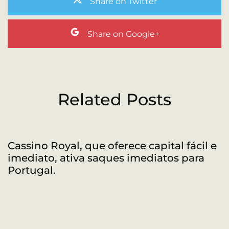
Share on Twitter
Share on Google+
Related Posts
Cassino Royal, que oferece capital fácil e
R
imediato, ativa saques imediatos para
a
Portugal.