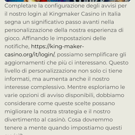
Completare la configurazione degli avvisi per
il nostro login al Kingmaker Casino in Italia
segna un significativo passo avanti nella
personalizzazione della nostra esperienza di
gioco. Affinando le impostazioni delle
notifiche,
https://king-maker-
casino.org/it/login/
, possiamo semplificare gli
aggiornamenti che più ci interessano. Questo
livello di personalizzazione non solo ci tiene
informati, ma aumenta anche il nostro
interesse complessivo. Mentre esploriamo le
varie opzioni di avviso disponibili, dobbiamo
considerare come queste scelte possano
migliorare la nostra strategia e il nostro
divertimento al casinò. Cosa dovremmo
tenere a mente quando impostiamo questi