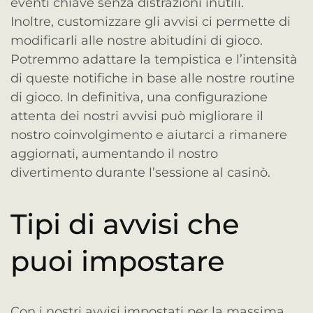
eventi chiave senza distrazioni inutili.
Inoltre, customizzare gli avvisi ci permette di
modificarli alle nostre abitudini di gioco.
Potremmo adattare la tempistica e l’intensità
di queste notifiche in base alle nostre routine
di gioco. In definitiva, una configurazione
attenta dei nostri avvisi può migliorare il
nostro coinvolgimento e aiutarci a rimanere
aggiornati, aumentando il nostro
divertimento durante l’sessione al casinò.
Tipi di avvisi che
puoi impostare
Con i nostri avvisi impostati per la massima