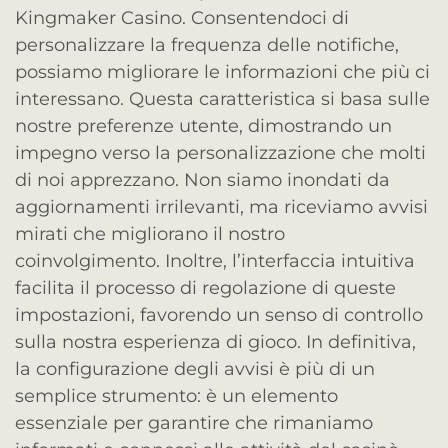
Kingmaker Casino. Consentendoci di
personalizzare la frequenza delle notifiche,
possiamo migliorare le informazioni che più ci
interessano. Questa caratteristica si basa sulle
nostre preferenze utente, dimostrando un
impegno verso la personalizzazione che molti
di noi apprezzano. Non siamo inondati da
aggiornamenti irrilevanti, ma riceviamo avvisi
mirati che migliorano il nostro
coinvolgimento. Inoltre, l’interfaccia intuitiva
facilita il processo di regolazione di queste
impostazioni, favorendo un senso di controllo
sulla nostra esperienza di gioco. In definitiva,
la configurazione degli avvisi è più di un
semplice strumento: è un elemento
essenziale per garantire che rimaniamo