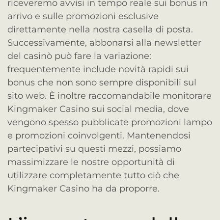
riceveremo avvisi in tempo reale sui bonus in
arrivo e sulle promozioni esclusive
direttamente nella nostra casella di posta.
Successivamente, abbonarsi alla newsletter
del casinò può fare la variazione:
frequentemente include novità rapidi sui
bonus che non sono sempre disponibili sul
sito web. È inoltre raccomandabile monitorare
Kingmaker Casino sui social media, dove
vengono spesso pubblicate promozioni lampo
e promozioni coinvolgenti. Mantenendosi
partecipativi su questi mezzi, possiamo
massimizzare le nostre opportunità di
utilizzare completamente tutto ciò che
Kingmaker Casino ha da proporre.