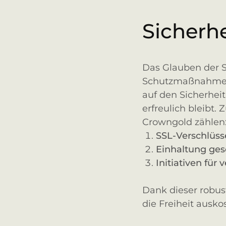
Sicherhe
Das Glauben der S
Schutzmaßnahmen 
auf den Sicherheit
erfreulich bleibt.
Crowngold zählen
SSL-Verschlüss
Einhaltung ge
Initiativen für
Dank dieser robu
die Freiheit ausko