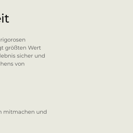
it
 rigorosen
t größten Wert
rlebnis sicher und
echens von
ch mitmachen und