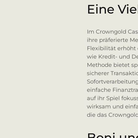
Eine Vi
Im Crowngold Casi
ihre präferierte 
Flexibilität erhöh
wie Kredit- und D
Methode bietet spe
sicherer Transakti
Sofortverarbeitun
einfache Finanztr
auf ihr Spiel fok
wirksam und einfac
die das Crowngold
Boni un