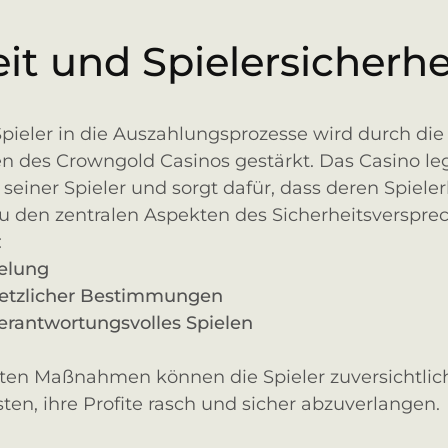
it und Spielersicherhe
pieler in die Auszahlungsprozesse wird durch die
des Crowngold Casinos gestärkt. Das Casino leg
 seiner Spieler und sorgt dafür, dass deren Spiele
 Zu den zentralen Aspekten des Sicherheitsverspr
:
elung
setzlicher Bestimmungen
 verantwortungsvolles Spielen
sten Maßnahmen können die Spieler zuversichtli
sten, ihre Profite rasch und sicher abzuverlangen.