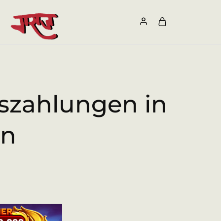
szahlungen in
en