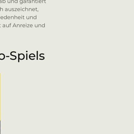
ab und garantiert
h auszeichnet,
iedenheit und
t auf Anreize und
o-Spiels