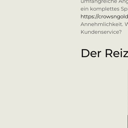
umfangreiche Ange
ein komplettes Sp
https://crowsngol
Annehmlichkeit. W
Kundenservice?
Der Rei