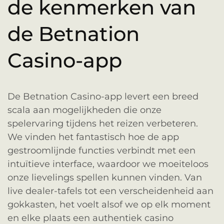
de kenmerken van
de Betnation
Casino-app
De Betnation Casino-app levert een breed
scala aan mogelijkheden die onze
spelervaring tijdens het reizen verbeteren.
We vinden het fantastisch hoe de app
gestroomlijnde functies verbindt met een
intuïtieve interface, waardoor we moeiteloos
onze lievelings spellen kunnen vinden. Van
live dealer-tafels tot een verscheidenheid aan
gokkasten, het voelt alsof we op elk moment
en elke plaats een authentiek casino