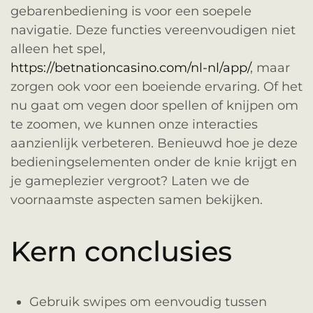
gebarenbediening is voor een soepele
navigatie. Deze functies vereenvoudigen niet
alleen het spel,
https://betnationcasino.com/nl-nl/app/
, maar
zorgen ook voor een boeiende ervaring. Of het
nu gaat om vegen door spellen of knijpen om
te zoomen, we kunnen onze interacties
aanzienlijk verbeteren. Benieuwd hoe je deze
bedieningselementen onder de knie krijgt en
je gameplezier vergroot? Laten we de
voornaamste aspecten samen bekijken.
Kern conclusies
Gebruik swipes om eenvoudig tussen