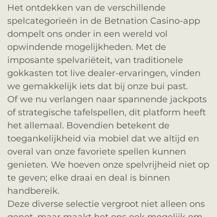
Het ontdekken van de verschillende
spelcategorieën in de Betnation Casino-app
dompelt ons onder in een wereld vol
opwindende mogelijkheden. Met de
imposante spelvariëteit, van traditionele
gokkasten tot live dealer-ervaringen, vinden
we gemakkelijk iets dat bij onze bui past.
Of we nu verlangen naar spannende jackpots
of strategische tafelspellen, dit platform heeft
het allemaal. Bovendien betekent de
toegankelijkheid via mobiel dat we altijd en
overal van onze favoriete spellen kunnen
genieten. We hoeven onze spelvrijheid niet op
te geven; elke draai en deal is binnen
handbereik.
Deze diverse selectie vergroot niet alleen ons
genot, maar maakt het ons ook mogelijk om