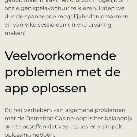
ons eigen spelavontuur te kiezen. Laten we
dus de spannende mogelijkheden omarmen
en van elke sessie een unieke ervaring
maken!
Veelvoorkomende
problemen met de
app oplossen
Bij het verhelpen van algemene problemen
met de Betnation Casino-app is het belangrijk
om te beseffen dat veel issues een simpele
oplossing hebben.