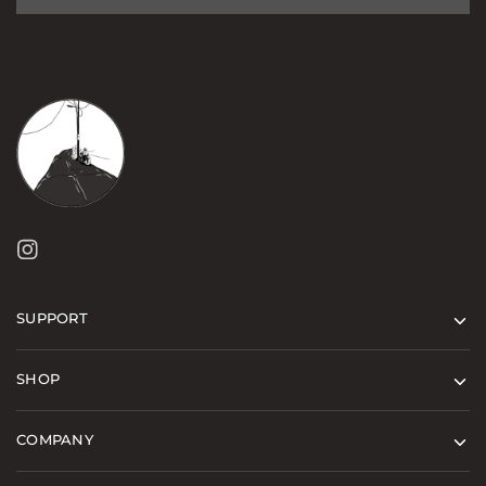
SUPPORT
SHOP
COMPANY