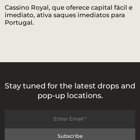
Cassino Royal, que oferece capital fácil e
R
imediato, ativa saques imediatos para
a
Portugal.
Stay tuned for the latest drops and
pop-up locations.