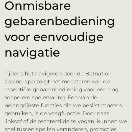
Onmisbare
gebarenbediening
voor eenvoudige
navigatie
Tijdens het navigeren door de Betnation
Casino-app zorgt het meesteren van de
essentiële gebarenbediening voor een nog
soepelere spelervaring. Een van de
belangrijkste functies die we beslist moeten
gebruiken, is de veegfunctie. Door naar
linksaf of de rechterzijde te vegen, kunnen we
snel tussen spellen veranderen, promoties