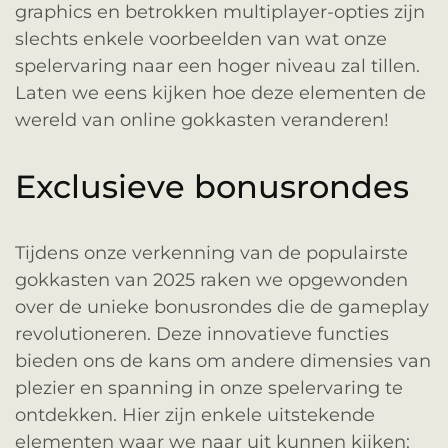
graphics en betrokken multiplayer-opties zijn
slechts enkele voorbeelden van wat onze
spelervaring naar een hoger niveau zal tillen.
Laten we eens kijken hoe deze elementen de
wereld van online gokkasten veranderen!
Exclusieve bonusrondes
Tijdens onze verkenning van de populairste
gokkasten van 2025 raken we opgewonden
over de unieke bonusrondes die de gameplay
revolutioneren. Deze innovatieve functies
bieden ons de kans om andere dimensies van
plezier en spanning in onze spelervaring te
ontdekken. Hier zijn enkele uitstekende
elementen waar we naar uit kunnen kijken: