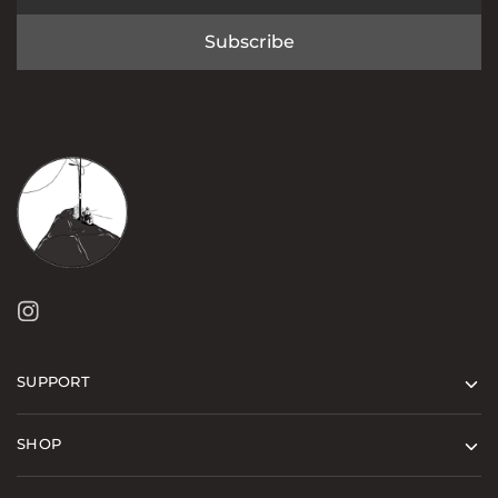
SUPPORT
SHOP