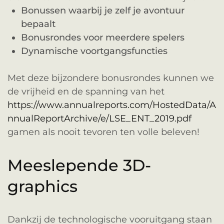
Bonussen waarbij je zelf je avontuur
bepaalt
Bonusrondes voor meerdere spelers
Dynamische voortgangsfuncties
Met deze bijzondere bonusrondes kunnen we
de vrijheid en de spanning van het
https://www.annualreports.com/HostedData/A
nnualReportArchive/e/LSE_ENT_2019.pdf
gamen als nooit tevoren ten volle beleven!
Meeslepende 3D-
graphics
Dankzij de technologische vooruitgang staan