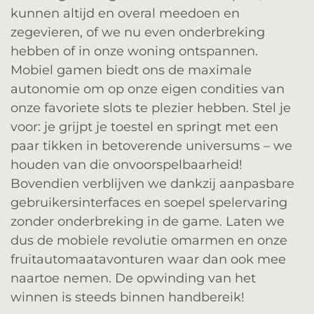
kunnen altijd en overal meedoen en
zegevieren, of we nu even onderbreking
hebben of in onze woning ontspannen.
Mobiel gamen biedt ons de maximale
autonomie om op onze eigen condities van
onze favoriete slots te plezier hebben. Stel je
voor: je grijpt je toestel en springt met een
paar tikken in betoverende universums – we
houden van die onvoorspelbaarheid!
Bovendien verblijven we dankzij aanpasbare
gebruikersinterfaces en soepel spelervaring
zonder onderbreking in de game. Laten we
dus de mobiele revolutie omarmen en onze
fruitautomaatavonturen waar dan ook mee
naartoe nemen. De opwinding van het
winnen is steeds binnen handbereik!