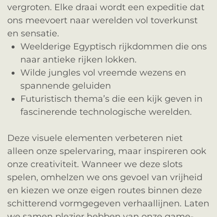
vergroten. Elke draai wordt een expeditie dat
ons meevoert naar werelden vol toverkunst
en sensatie.
Weelderige Egyptisch rijkdommen die ons
naar antieke rijken lokken.
Wilde jungles vol vreemde wezens en
spannende geluiden
Futuristisch thema’s die een kijk geven in
fascinerende technologische werelden.
Deze visuele elementen verbeteren niet
alleen onze spelervaring, maar inspireren ook
onze creativiteit. Wanneer we deze slots
spelen, omhelzen we ons gevoel van vrijheid
en kiezen we onze eigen routes binnen deze
schitterend vormgegeven verhaallijnen. Laten
we samen plezier hebben van onze game-