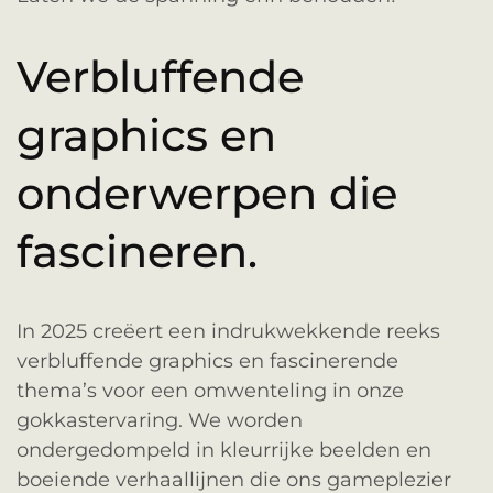
Verbluffende
graphics en
onderwerpen die
fascineren.
In 2025 creëert een indrukwekkende reeks
verbluffende graphics en fascinerende
thema’s voor een omwenteling in onze
gokkastervaring. We worden
ondergedompeld in kleurrijke beelden en
boeiende verhaallijnen die ons gameplezier