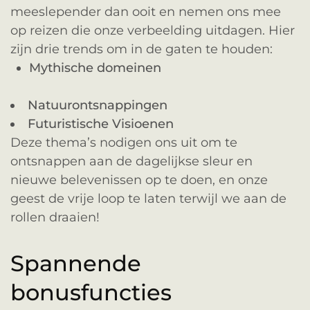
meeslepender dan ooit en nemen ons mee
op reizen die onze verbeelding uitdagen. Hier
zijn drie trends om in de gaten te houden:
Mythische domeinen
Natuurontsnappingen
Futuristische Visioenen
Deze thema’s nodigen ons uit om te
ontsnappen aan de dagelijkse sleur en
nieuwe belevenissen op te doen, en onze
geest de vrije loop te laten terwijl we aan de
rollen draaien!
Spannende
bonusfuncties