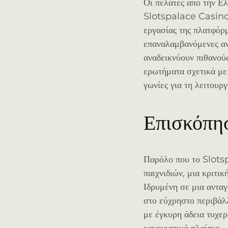
Οι πελάτες από την Ελ
Slotspalace Casino σ
εργασίας της πλατφόρμ
επαναλαμβανόμενες αν
αναδεικνύουν πιθανούς
ερωτήματα σχετικά με 
γωνίες για τη λειτουργ
Επισκόπη
Παρόλο που το Slots
παιχνιδιών, μια κριτι
Ιδρυμένη σε μια ανταγ
στο εύχρηστο περιβάλ
με έγκυρη άδεια τυχερ