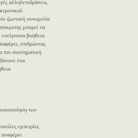
ργές αλληλεπιδράσεις.
εκτρονικού
ούν ζωντανή συνομιλία
απόκρισης μπορεί να
 επείγουσα βοήθεια.
ιαφέρει, επιδρώντας
ια πιο συστηματική
μβάνουν ένα
θεια.
ικανοποίηση των
ικίλες εμπειρίες
 αναφέρει