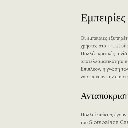
Εμπειρίε
Οι εμπειρίες εξυπηρέ
χρήστες στο Trustpil
Πολλές κριτικές τονίζ
αποτελεσματικότητα π
Επιπλέον, η γνώση τω
να επαινούν την εμπει
Ανταπόκριση
Πολλοί παίκτες έχουν 
του Slotspalace Casi