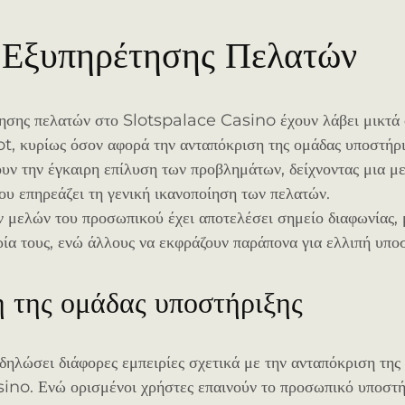
ς Εξυπηρέτησης Πελατών
τησης πελατών στο Slotspalace Casino έχουν λάβει μικτά 
ot, κυρίως όσον αφορά την ανταπόκριση της ομάδας υποστήρι
ουν την έγκαιρη επίλυση των προβλημάτων, δείχνοντας μια μ
ου επηρεάζει τη γενική ικανοποίηση των πελατών.
ν μελών του προσωπικού έχει αποτελέσει σημείο διαφωνίας, 
ρία τους, ενώ άλλους να εκφράζουν παράπονα για ελλιπή υπο
 της ομάδας υποστήριξης
δηλώσει διάφορες εμπειρίες σχετικά με την ανταπόκριση της
no. Ενώ ορισμένοι χρήστες επαινούν το προσωπικό υποστήρ