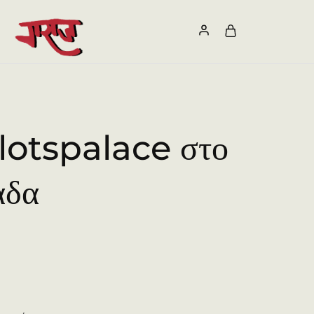
ο Slotspalace στο
άδα