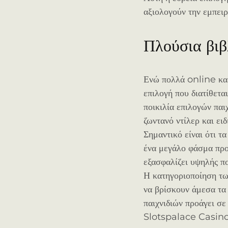
αξιολογούν την εμπειρί
Πλούσια βιβ
Ενώ πολλά online καζί
επιλογή που διατίθετ
ποικιλία επιλογών παι
ζωντανό ντίλερ και ειδ
Σημαντικό είναι ότι τ
ένα μεγάλο φάσμα προ
εξασφαλίζει υψηλής π
Η κατηγοριοποίηση των
να βρίσκουν άμεσα τα
παιχνιδιών προάγει σε
Slotspalace Casino ν