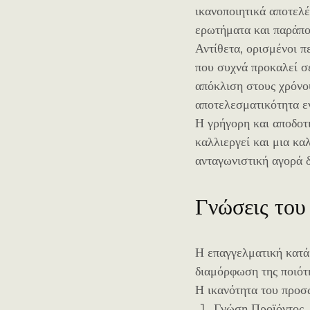
ικανοποιητικά αποτελέ
ερωτήματα και παράπο
Αντίθετα, ορισμένοι π
που συχνά προκαλεί σ
απόκλιση στους χρόνου
αποτελεσματικότητα ε
Η γρήγορη και αποδοτ
καλλιεργεί και μια κα
ανταγωνιστική αγορά δ
Γνώσεις το
Η επαγγελματική κατά
διαμόρφωση της ποιότ
Η ικανότητα του προσω
Γνώση Προϊόντος