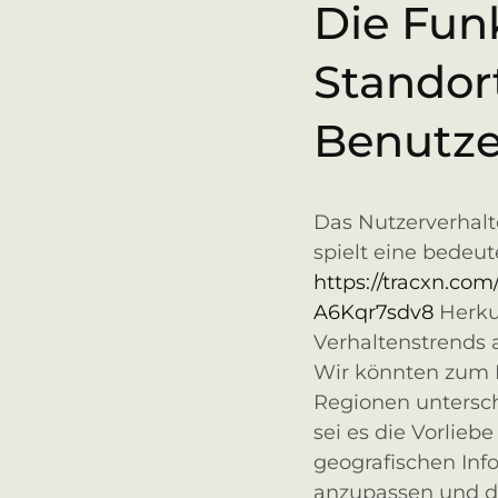
Die Fun
Stando
Benutze
Das Nutzerverhalte
spielt eine bedeut
https://tracxn.
A6Kqr7sdv8
Herkun
Verhaltenstrends a
Wir könnten zum 
Regionen untersch
sei es die Vorlieb
geografischen Inf
anzupassen und di