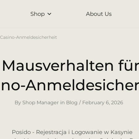
Shop
About Us
 Casino-Anmeldesicherheit
Mausverhalten für
ino-Anmeldesicher
By
Shop Manager
in
Blog
February 6, 2026