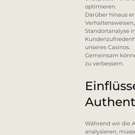
optimieren.
Darüber hinaus er
Verhaltensweisen,
Standortanalyse i
Kundenzufriedenhe
unseres Casinos.
Gemeinsam können
zu verbessern.
Einflüss
Authent
Während wir die A
analysieren, müss