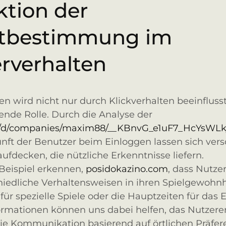
ktion der
rtbestimmung im
rverhalten
n wird nicht nur durch Klickverhalten beeinflusst
ende Rolle. Durch die Analyse der
com/d/companies/maxim88/__KBnvG_e1uF7_HcYsW
ft der Benutzer beim Einloggen lassen sich ver
ufdecken, die nützliche Erkenntnisse liefern.
Beispiel erkennen,
posidokazino.com
, dass Nutz
iedliche Verhaltensweisen in ihren Spielgewohnh
e für spezielle Spiele oder die Hauptzeiten für das
ormationen können uns dabei helfen, das Nutzerer
e Kommunikation basierend auf örtlichen Präfer