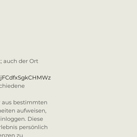
; auch der Ort
LkjFCdfxSgkCHMWz
schiedene
er aus bestimmten
eiten aufweisen,
 Einloggen. Diese
lebnis persönlich
enzen zu