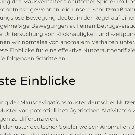
ung des Mausverhaltens deutscher Spieler im Po
rkenntnisse gewonnen, die unsere Schutzmaßna
bungslose Bewegung deutet in der Regel auf eine
egelmäßige Bewegungen auf einen Betrugsversu
e Untersuchung von Klickhäufigkeit und -zeitpun
nnen wir normales von anomalem Verhalten unte
ese Einblicke für eine effektive Nutzerauthentifi
e folgenden Schritte an.
ste Einblicke
ng der Mausnavigationsmuster deutscher Nutzer h
Muster von potenziell betrügerischen Aktivitäten
en zu differenzieren.
Klickmuster deutscher Spieler weisen Anomalien a