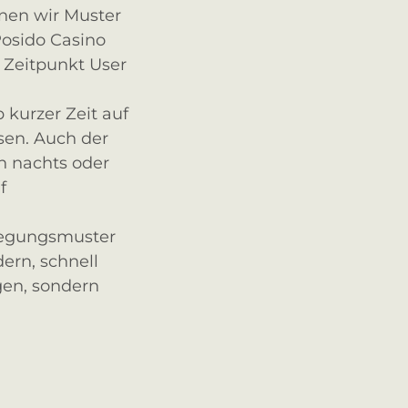
nnen wir Muster
Posido Casino
 Zeitpunkt User
 kurzer Zeit auf
sen. Auch der
en nachts oder
f
wegungsmuster
ern, schnell
gen, sondern