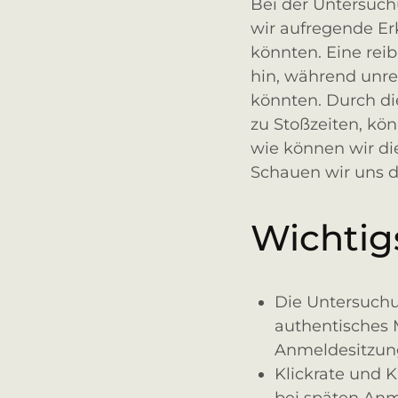
Bei der Untersuch
wir aufregende E
könnten. Eine rei
hin, während unr
könnten. Durch di
zu Stoßzeiten, kö
wie können wir di
Schauen wir uns di
Wichtig
Die Untersuchu
authentisches 
Anmeldesitzung
Klickrate und 