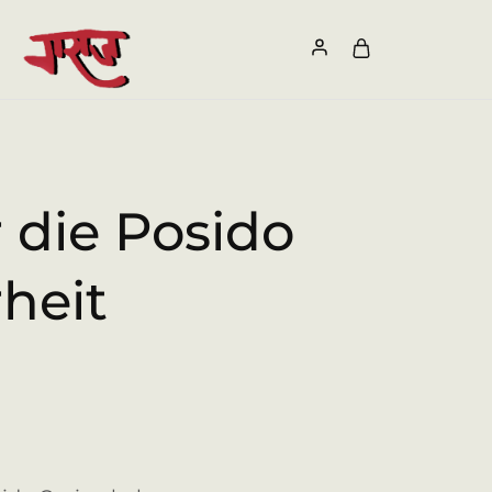
 die Posido
heit