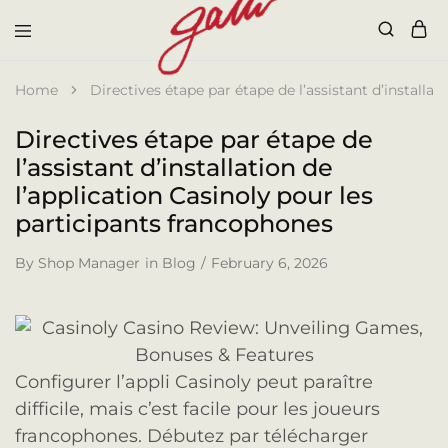
Galli
Home
Directives étape par étape de l’assistant d’installa
Directives étape par étape de
l’assistant d’installation de
l’application Casinoly pour les
participants francophones
By
Shop Manager
in
Blog
February 6, 2026
Configurer l’appli Casinoly peut paraître
difficile, mais c’est facile pour les joueurs
francophones. Débutez par télécharger