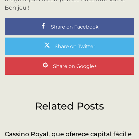
Bon jeu !
Share on Facebook
Share on Twitter
Share on Google+
Related Posts
Cassino Royal, que oferece capital fácil e
R