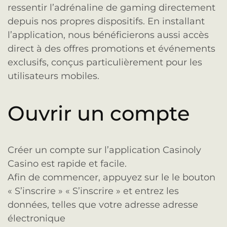
ressentir l’adrénaline de gaming directement
depuis nos propres dispositifs. En installant
l’application, nous bénéficierons aussi accès
direct à des offres promotions et événements
exclusifs, conçus particulièrement pour les
utilisateurs mobiles.
Ouvrir un compte
Créer un compte sur l’application Casinoly
Casino est rapide et facile.
Afin de commencer, appuyez sur le le bouton
« S’inscrire » « S’inscrire » et entrez les
données, telles que votre adresse adresse
électronique