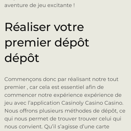
aventure de jeu excitante !
Réaliser votre
premier dépôt
dépôt
Commençons donc par réalisant notre tout
premier , car cela est essentiel afin de
commencer notre expérience expérience de
jeu avec l’application Casinoly Casino Casino.
Nous offrons plusieurs méthodes de dépôt, ce
qui nous permet de trouver trouver celui qui
nous convient. Qu’il s’agisse d’une carte