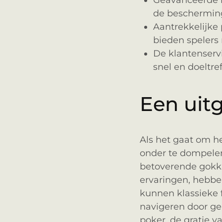
Geavanceerde b
de bescherming
Aantrekkelijke
bieden spelers
De klantenservi
snel en doeltr
Een uitg
Als het gaat om he
onder te dompelen
betoverende gokka
ervaringen, hebbe
kunnen klassieke 
navigeren door ge
poker, de gratie 