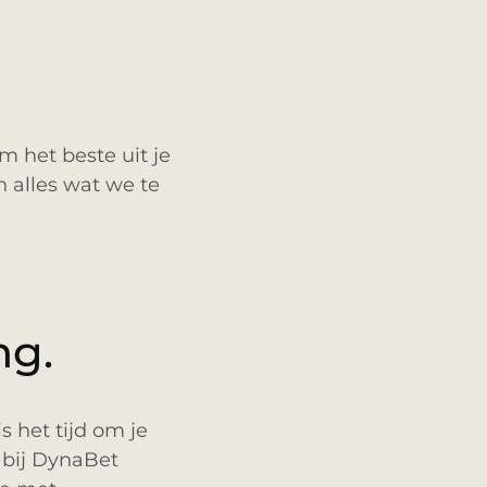
 het beste uit je
 alles wat we te
ng.
 het tijd om je
 bij DynaBet