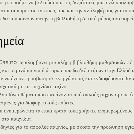
νο, μπορούμε να βελτιώσουμε τις δεξιότητές μας ενώ απολα
τοί οι πόροι τις τακτικές μας και την αντίληψή μας για τα πα
δα που κάνουν αυτήν τη βιβλιοθήκη ζωτικό μέρος του πορεία
ημεία
ino περιλαμβάνει μια πλήρη βιβλιοθήκη μαθησιακών πόρ
 και σεμινάρια για διάφορα επίπεδα δεξιοτήτων στην Ελλάδα
ν να έχουν πρόσβαση σε ενεργά κουίζ και ενδιαφέροντα βίντ
σχετικά με τα παιχνίδια καζίνο.
λαμβάνει θέματα που εκτείνονται από απλούς μηχανισμούς έ
σμένες για διαφορετικούς παίκτες.
υ ενημερώνεται τακτικά κρατά τους χρήστες ενημερωμένους γ
 στα παιχνίδια.
δηγίες για το ασφαλές παιχνίδι, με σκοπό την προώθηση υγι