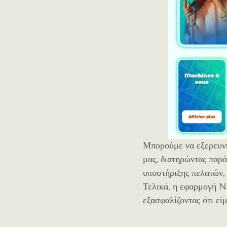
Μπορούμε να εξερευν
μας, διατηρώντας παρ
υποστήριξης πελατών, 
Τελικά, η εφαρμογή N
εξασφαλίζοντας ότι εί