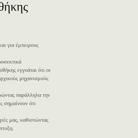
θήκης
αι για έμπειρους
ροσεκτικά
θήκης εγγυάται ότι οι
αρχικούς μηχανισμούς
ηρώντας παράλληλα την
ς σημαίνουν ότι
ητές μας, καθιστώντας
πτυξη.