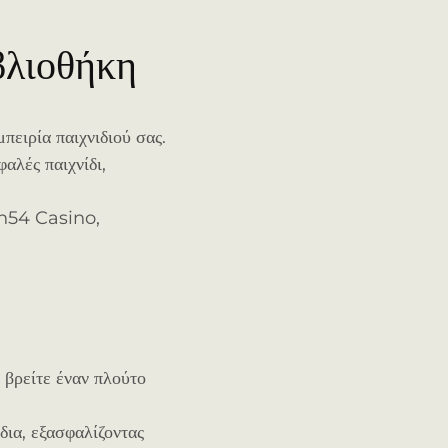
βλιοθήκη
πειρία παιχνιδιού σας.
αλές παιχνίδι,
on54 Casino,
βρείτε έναν πλούτο
δια, εξασφαλίζοντας