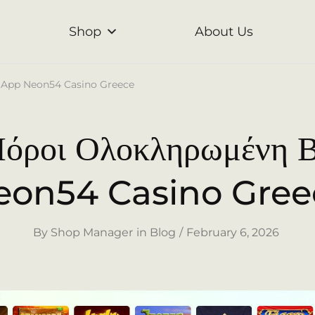
Shop
About Us
ήκη App Neon54 Casino Greece
 Πόροι Ολοκληρωμένη 
eon54 Casino Gree
By
Shop Manager
in
Blog
February 6, 2026