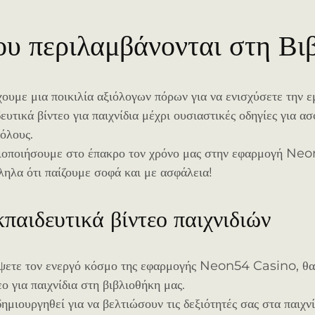
υ περιλαμβάνονται στη Βι
χουμε μια ποικιλία αξιόλογων πόρων για να ενισχύσετε την εμ
υτικά βίντεο για παιχνίδια μέχρι ουσιαστικές οδηγίες για ασφ
όλους.
ξιοποιήσουμε στο έπακρο τον χρόνο μας στην εφαρμογή Ne
ληλα ότι παίζουμε σοφά και με ασφάλεια!
παιδευτικά βίντεο παιχνιδιών
ψετε τον ενεργό κόσμο της εφαρμογής Neon54 Casino, θα 
ο για παιχνίδια στη βιβλιοθήκη μας.
δημιουργηθεί για να βελτιώσουν τις δεξιότητές σας στα παιχνί