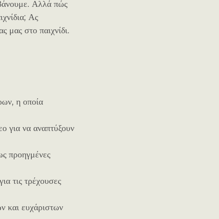
μβάνουμε. Αλλά πώς
ιχνίδια; Ας
ς μας στο παιχνίδι.
ων, η οποία
.
εο για να αναπτύξουν
ως προηγμένες
ια τις τρέχουσες
ών και ευχάριστων