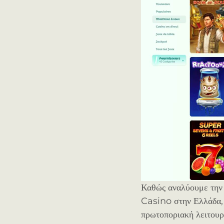
Καθώς αναλύουμε τη
Casino στην Ελλάδα
πρωτοποριακή λειτουρ