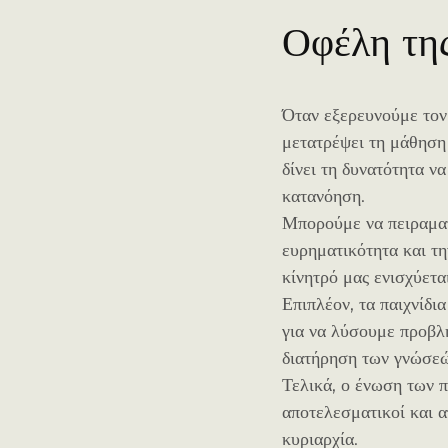
Οφέλη της
Όταν εξερευνούμε τον
μετατρέψει τη μάθηση 
δίνει τη δυνατότητα ν
κατανόηση.
Μπορούμε να πειραματ
ευρηματικότητα και τ
κίνητρό μας ενισχύετ
Επιπλέον, τα παιχνίδι
για να λύσουμε προβλή
διατήρηση των γνώσεών
Τελικά, ο ένωση των π
αποτελεσματικοί και α
κυριαρχία.