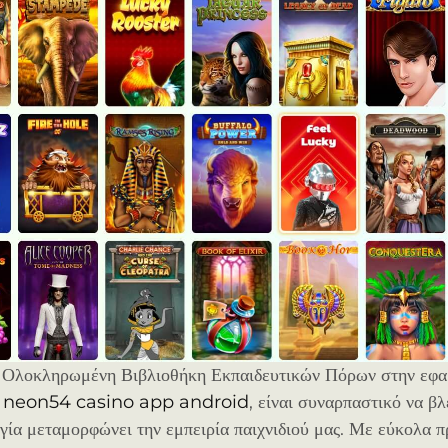
ν Ολοκληρωμένη Βιβλιοθήκη Εκπαιδευτικών Πόρων στην ε
,
neon54 casino app android
, είναι συναρπαστικό να β
γία μεταμορφώνει την εμπειρία παιχνιδιού μας. Με εύκολα 