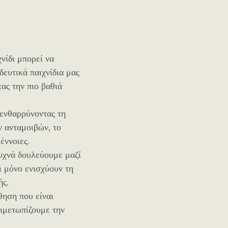
νίδι μπορεί να
ευτικά παιχνίδια μας
ας την πιο βαθιά
ενθαρρύνοντας τη
ν ανταμοιβών, το
έννοιες.
συχνά δουλεύουμε μαζί
ι μόνο ενισχύουν τη
ής.
θηση που είναι
τιμετωπίζουμε την