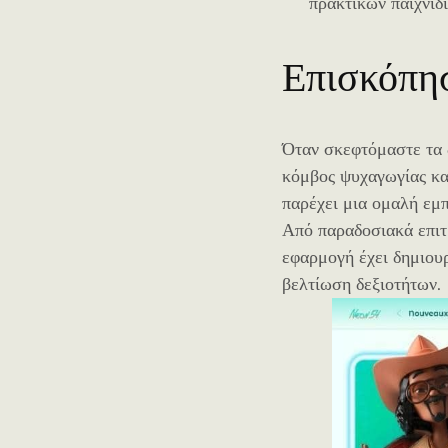
πρακτικών παιχνιδι
Επισκόπη
Όταν σκεφτόμαστε τα 
κόμβος ψυχαγωγίας κα
παρέχει μια ομαλή εμ
Από παραδοσιακά επιτρ
εφαρμογή έχει δημιουρ
βελτίωση δεξιοτήτων.