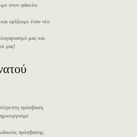
ουμε στον φάκελο
και ορίζουμε έναν νέο
 λογαριασμό μας και
ού μας!
νατού
επίτρεπτη πρόσβαση
δημιουργούμε
ωδικούς πρόσβασης: