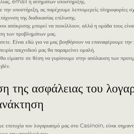
λίας, email ή αιτημάτων υποστήριξης.
ε την υποστήριξη, ας παρέχουμε λεπτομερείς πληροφορίες σ
τάχυνση της διαδικασίας επίλυσης.
νοι απόκρισης μπορεί να ποικίλλουν, αλλά η ομάδα τους είν
ση των προβλημάτων μας.
σετε. Είναι εδώ για να μας βοηθήσουν να επαναφέρουμε την
πειρία παιχνιδιού μας θα παραμείνει ομαλή.
, θα είμαστε σε θέση να γυρίσουμε στην απόλαυση των προτ
ηδέν.
η της ασφάλειας του λογα
ανάκτηση
ε επιτυχία τον λογαριασμό μας στο Casinoin, είναι σημαν
υμε την ασφάλειά του.