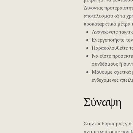
Δίνοντας προτεραιότη
αποτελεσματικά τα χρ
προκαταρκτικά μέτρα 
Ανανεώνετε τακτικ
Ενεργοποιήστε τον
Παρακολουθείτε τα
Να είστε προσεκτι
συνδέσμους ή συν
Μάθουμε σχετικά μ
ενδεχόμενες απειλέ
Σύναψη
Στην επιθυμία μας για
αντιμετωπίζουμε προβ