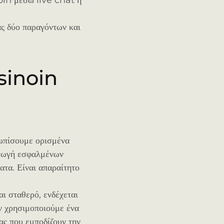
oin μέσω live chat ή
ς δύο παραγόντων και
sinoin
ωπίσουμε ορισμένα
σαγωγή εσφαλμένων
τα. Είναι απαραίτητο
αι σταθερό, ενδέχεται
ν χρησιμοποιούμε ένα
ς που εμποδίζουν την