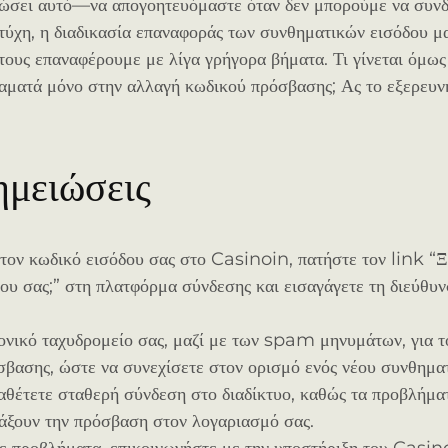
ιώσει αυτό—να απογοητευόμαστε όταν δεν μπορούμε να συν
ύχη, η διαδικασία επαναφοράς των συνθηματικών εισόδου μας
ους επαναφέρουμε με λίγα γρήγορα βήματα. Τι γίνεται όμως
ματά μόνο στην αλλαγή κωδικού πρόσβασης; Ας το εξερευν
ημειώσεις
 τον κωδικό εισόδου σας στο Casinoin, πατήστε τον link “
ου σας;” στη πλατφόρμα σύνδεσης και εισαγάγετε τη διεύθυ
ονικό ταχυδρομείο σας, μαζί με των spam μηνυμάτων, για 
βασης, ώστε να συνεχίσετε στον ορισμό ενός νέου συνθηματ
ιαθέτετε σταθερή σύνδεση στο διαδίκτυο, καθώς τα προβλήμα
άξουν την πρόσβαση στον λογαριασμό σας.