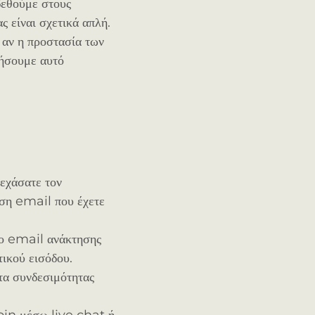
δεθούμε στους
 είναι σχετικά απλή.
 αν η προστασία των
ήσουμε αυτό
Ξεχάσατε τον
νση email που έχετε
το email ανάκτησης
ικού εισόδου.
τα συνδεσιμότητας