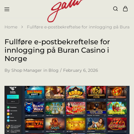
Galli
Home
Fullføre e-postbekreftelse for innlogging på Buran
Fullføre e-postbekreftelse for
innlogging på Buran Casino i
Norge
By
Shop Manager
in
Blog
February 6, 2026