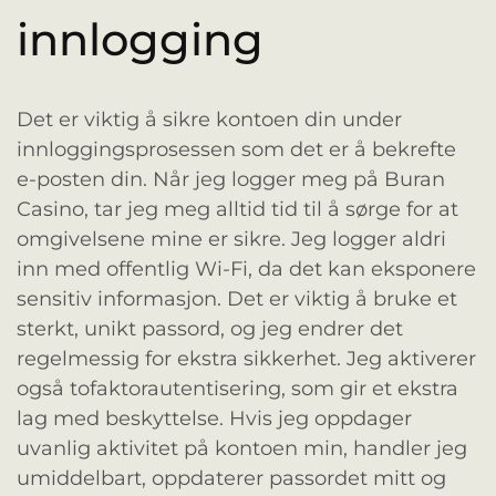
innlogging
Det er viktig å sikre kontoen din under
innloggingsprosessen som det er å bekrefte
e-posten din. Når jeg logger meg på Buran
Casino, tar jeg meg alltid tid til å sørge for at
omgivelsene mine er sikre. Jeg logger aldri
inn med offentlig Wi-Fi, da det kan eksponere
sensitiv informasjon. Det er viktig å bruke et
sterkt, unikt passord, og jeg endrer det
regelmessig for ekstra sikkerhet. Jeg aktiverer
også tofaktorautentisering, som gir et ekstra
lag med beskyttelse. Hvis jeg oppdager
uvanlig aktivitet på kontoen min, handler jeg
umiddelbart, oppdaterer passordet mitt og