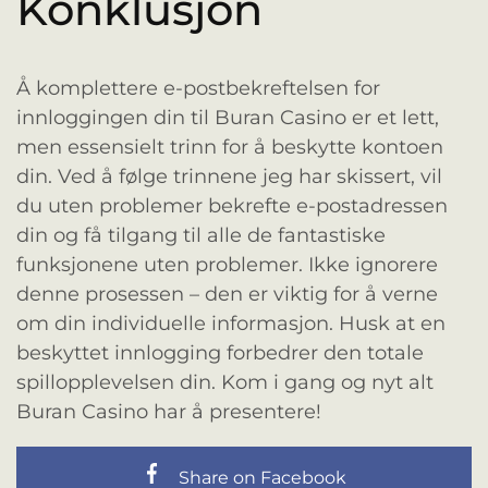
Konklusjon
Å komplettere e-postbekreftelsen for
innloggingen din til Buran Casino er et lett,
men essensielt trinn for å beskytte kontoen
din. Ved å følge trinnene jeg har skissert, vil
du uten problemer bekrefte e-postadressen
din og få tilgang til alle de fantastiske
funksjonene uten problemer. Ikke ignorere
denne prosessen – den er viktig for å verne
om din individuelle informasjon. Husk at en
beskyttet innlogging forbedrer den totale
spillopplevelsen din. Kom i gang og nyt alt
Buran Casino har å presentere!
Share on Facebook