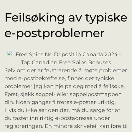
Feilsøking av typiske
e-postproblemer
Selv om det er frustrerende å møte problemer
med e-postbekreftelse, finnes det typiske
problemer jeg kan hjelpe deg med å feilsøke.
Først, sjekk søppel- eller søppelpostmappen
din. Noen ganger filtreres e-poster uriktig.
Hvis du ikke ser den der, må du sørge for at
du tastet inn riktig e-postadresse under
registreringen. En mindre skrivefeil kan føre til