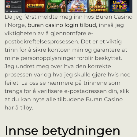
Da jeg først meldte meg inn hos Buran Casino
i Norge,
buran casino login tilbud
, innså jeg
viktigheten av å gjennomføre e-
postbekreftelsesprosessen. Det er et viktig
trinn for å sikre kontoen min og garantere at
mine personopplysninger forblir beskyttet.
Jeg undret meg over hva den korrekte
prosessen var og hva jeg skulle gjøre hvis noe
feilet. La oss se nærmere på trinnene som
trengs for å verifisere e-postadressen din, slik
at du kan nyte alle tilbudene Buran Casino
har å tilby.
Innse betydningen