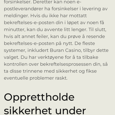
forsinkelser. Deretter kan noen e-
postleverandører ha forsinkelser i levering av
meldinger. Hvis du ikke har mottatt
bekreftelses-e-posten din i løpet av noen få
minutter, kan du avvente litt lenger. Til slutt,
hvis alt annet feiler, kan du prøve å resende
bekreftelses-e-posten på nytt. De fleste
systemer, inkludert Buran Casino, tilbyr dette
valget. Du har verktøyene for å ta tilbake
kontrollen over bekreftelsesprosessen din, så
ta disse trinnene med sikkerhet og fikse
eventuelle problemer raskt.
Opprettholde
sikkerhet under