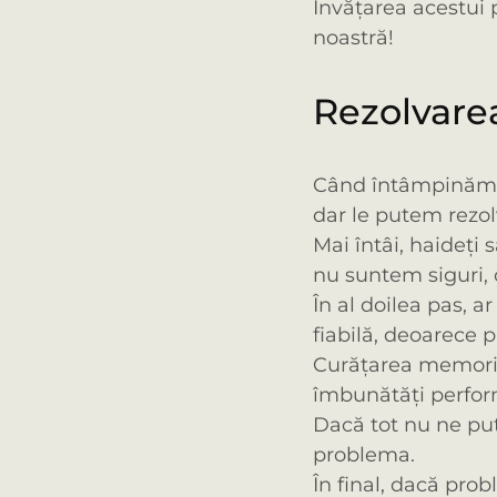
Învățarea acestui
noastră!
Rezolvare
Când întâmpinăm p
dar le putem rezol
Mai întâi, haideți 
nu suntem siguri, 
În al doilea pas, 
fiabilă, deoarece 
Curățarea memorie
îmbunătăți perfor
Dacă tot nu ne put
problema.
În final, dacă pro