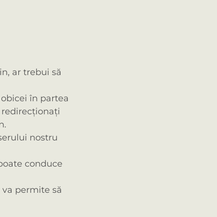
n, ar trebui să
 obicei în partea
 redirecționați
n.
serului nostru
e poate conduce
e va permite să