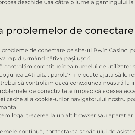
 proces deschide ușa către o lume a gamingului l
a problemelor de conectare
robleme de conectare pe site-ul Bwin Casino, poat
va rapid urmând câțiva pași ușori.
să controlăm corectitudinea numelui de utilizator ș
opțiunea „Ați uitat parola?” ne poate ajuta să le r
ar trebui să controlăm dacă conexiunea noastră la i
problemele de conectivitate împiedică adesea acce
i cache și a cookie-urilor navigatorului nostru p
manța.
em loga, trecerea la un alt browser sau aparat a
blemele continuă, contactarea serviciului de asiste