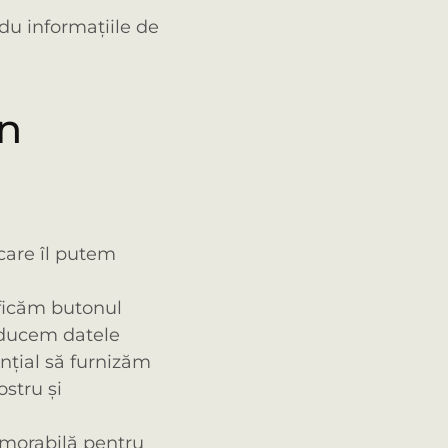
odu informațiile de
in
care îl putem
ificăm butonul
roducem datele
ențial să furnizăm
stru și
emorabilă pentru