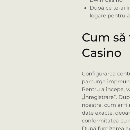
Bwin Casino.
După ce te-ai în
logare pentru a
Cum să v
Casino
Configurarea cont
parcurge împreun
Pentru a începe, v
„Înregistrare”. Du
noastre, cum ar fi
date exacte, deoar
conformitatea cu 
După furnizarea a