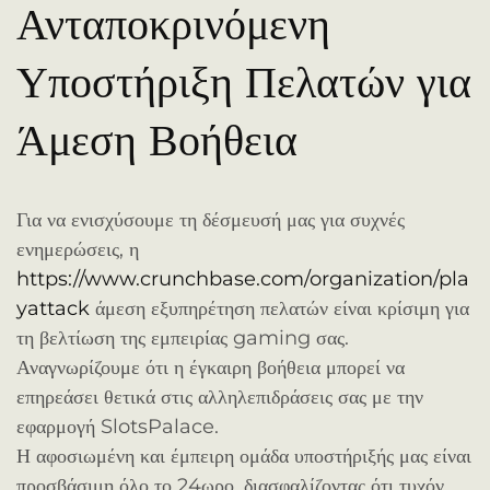
Ανταποκρινόμενη
Υποστήριξη Πελατών για
Άμεση Βοήθεια
Για να ενισχύσουμε τη δέσμευσή μας για συχνές
ενημερώσεις, η
https://www.crunchbase.com/organization/pla
yattack
άμεση εξυπηρέτηση πελατών είναι κρίσιμη για
τη βελτίωση της εμπειρίας gaming σας.
Αναγνωρίζουμε ότι η έγκαιρη βοήθεια μπορεί να
επηρεάσει θετικά στις αλληλεπιδράσεις σας με την
εφαρμογή SlotsPalace.
Η αφοσιωμένη και έμπειρη ομάδα υποστήριξής μας είναι
προσβάσιμη όλο το 24ωρο, διασφαλίζοντας ότι τυχόν