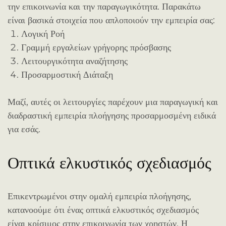
την επικοινωνία και την παραγωγικότητα. Παρακάτω
είναι βασικά στοιχεία που απλοποιούν την εμπειρία σας:
Λογική Ροή
Γραμμή εργαλείων γρήγορης πρόσβασης
Λειτουργικότητα αναζήτησης
Προσαρμοστική Διάταξη
Μαζί, αυτές οι λειτουργίες παρέχουν μια παραγωγική και
διαδραστική εμπειρία πλοήγησης προσαρμοσμένη ειδικά
για εσάς.
Οπτικά ελκυστικός σχεδιασμός
Επικεντρωμένοι στην ομαλή εμπειρία πλοήγησης,
κατανοούμε ότι ένας οπτικά ελκυστικός σχεδιασμός
είναι κρίσιμος στην επικοινωνία των χρηστών. Η