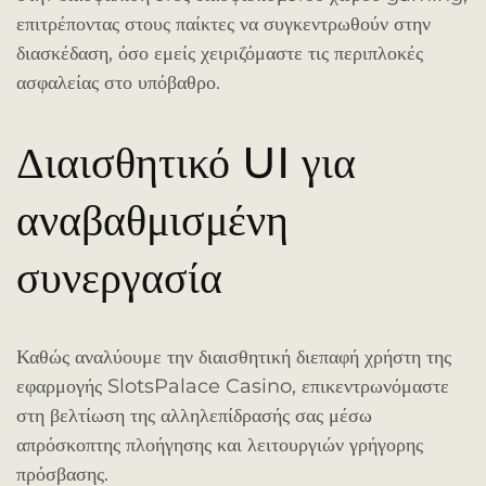
επιτρέποντας στους παίκτες να συγκεντρωθούν στην
διασκέδαση, όσο εμείς χειριζόμαστε τις περιπλοκές
ασφαλείας στο υπόβαθρο.
Διαισθητικό UI για
αναβαθμισμένη
συνεργασία
Καθώς αναλύουμε την διαισθητική διεπαφή χρήστη της
εφαρμογής SlotsPalace Casino, επικεντρωνόμαστε
στη βελτίωση της αλληλεπίδρασής σας μέσω
απρόσκοπτης πλοήγησης και λειτουργιών γρήγορης
πρόσβασης.