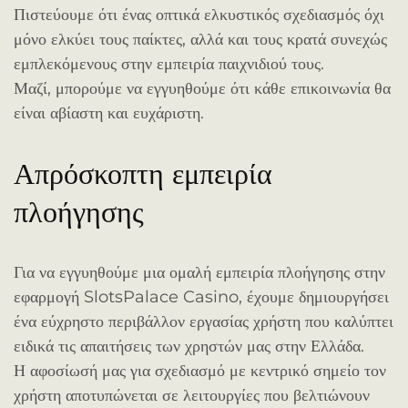
Πιστεύουμε ότι ένας οπτικά ελκυστικός σχεδιασμός όχι
μόνο ελκύει τους παίκτες, αλλά και τους κρατά συνεχώς
εμπλεκόμενους στην εμπειρία παιχνιδιού τους.
Μαζί, μπορούμε να εγγυηθούμε ότι κάθε επικοινωνία θα
είναι αβίαστη και ευχάριστη.
Απρόσκοπτη εμπειρία
πλοήγησης
Για να εγγυηθούμε μια ομαλή εμπειρία πλοήγησης στην
εφαρμογή SlotsPalace Casino, έχουμε δημιουργήσει
ένα εύχρηστο περιβάλλον εργασίας χρήστη που καλύπτει
ειδικά τις απαιτήσεις των χρηστών μας στην Ελλάδα.
Η αφοσίωσή μας για σχεδιασμό με κεντρικό σημείο τον
χρήστη αποτυπώνεται σε λειτουργίες που βελτιώνουν