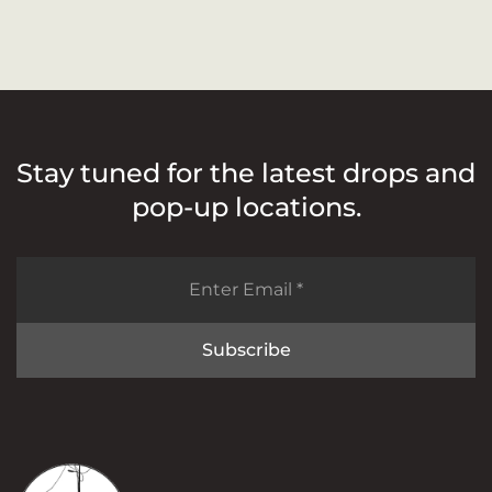
Stay tuned for the latest drops and
pop-up locations.