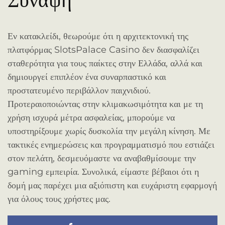
Εν κατακλείδι, θεωρούμε ότι η αρχιτεκτονική της
πλατφόρμας SlotsPalace Casino δεν διασφαλίζει
σταθερότητα για τους παίκτες στην Ελλάδα, αλλά και
δημιουργεί επιπλέον ένα συναρπαστικό και
προστατευμένο περιβάλλον παιχνιδιού.
Προτεραιοποιώντας στην κλιμακωσιμότητα και με τη
χρήση ισχυρά μέτρα ασφαλείας, μπορούμε να
υποστηρίξουμε χωρίς δυσκολία την μεγάλη κίνηση. Με
τακτικές ενημερώσεις και προγραμματισμό που εστιάζει
στον πελάτη, δεσμευόμαστε να αναβαθμίσουμε την
gaming εμπειρία. Συνολικά, είμαστε βέβαιοι ότι η
δομή μας παρέχει μια αξιόπιστη και ευχάριστη εφαρμογή
για όλους τους χρήστες μας.