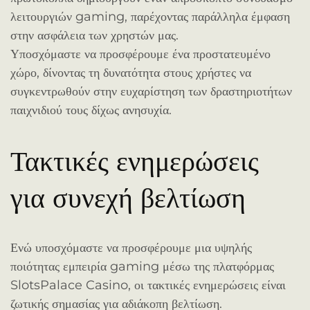
λειτουργιών gaming, παρέχοντας παράλληλα έμφαση
στην ασφάλεια των χρηστών μας.
Υποσχόμαστε να προσφέρουμε ένα προστατευμένο
χώρο, δίνοντας τη δυνατότητα στους χρήστες να
συγκεντρωθούν στην ευχαρίστηση των δραστηριοτήτων
παιχνιδιού τους δίχως ανησυχία.
Τακτικές ενημερώσεις
για συνεχή βελτίωση
Ενώ υποσχόμαστε να προσφέρουμε μια υψηλής
ποιότητας εμπειρία gaming μέσω της πλατφόρμας
SlotsPalace Casino, οι τακτικές ενημερώσεις είναι
ζωτικής σημασίας για αδιάκοπη βελτίωση.