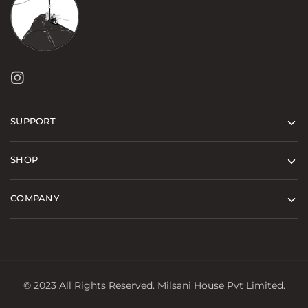
SUPPORT
SHOP
COMPANY
© 2023 All Rights Reserved. Milsani House Pvt Limited.