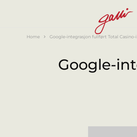
Galli
Home
Google-integrasjon fullført Total Casino
Google-int