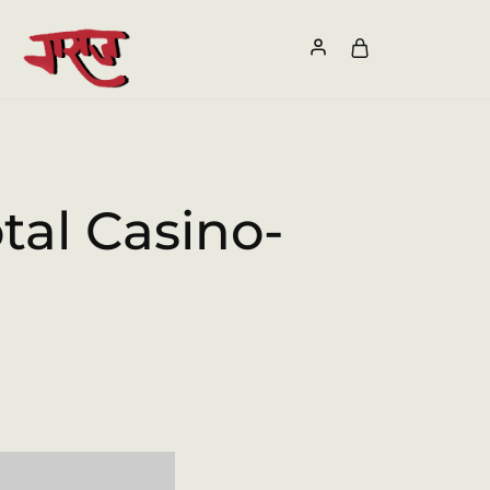
tal Casino-