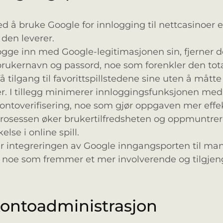
ed å bruke Google for innlogging til nettcasinoer 
den leverer.
logge inn med Google-legitimasjonen sin, fjerner
brukernavn og passord, noe som forenkler den tot
få tilgang til favorittspillstedene sine uten å mått
r. I tillegg minimerer innloggingsfunksjonen med 
ntoverifisering, noe som gjør oppgaven mer effek
rosessen øker brukertilfredsheten og oppmuntrer 
lse i online spill.
tter integreringen av Google inngangsporten til ma
 noe som fremmer et mer involverende og tilgjenge
kontoadministrasjon