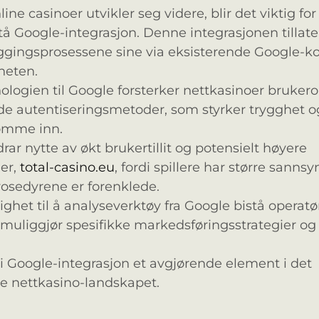
ine casinoer utvikler seg videre, blir det viktig for
stå Google-integrasjon. Denne integrasjonen tillate
loggingsprosessene sine via eksisterende Google-k
heten.
ologien til Google forsterker nettkasinoer bruker
e autentiseringsmetoder, som styrker trygghet 
komme inn.
rar nytte av økt brukertillit og potensielt høyere
er,
total-casino.eu
, fordi spillere har større sannsy
rosedyrene er forenklede.
lighet til å analyseverktøy fra Google bistå operat
 muliggjør spesifikke markedsføringsstrategier og
t i Google-integrasjon et avgjørende element i det
e nettkasino-landskapet.