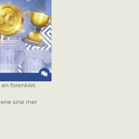
 en forenklet
ilene sine mer