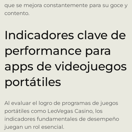
que se mejora constantemente para su goce y
contento.
Indicadores clave de
performance para
apps de videojuegos
portátiles
Al evaluar el logro de programas de juegos
portátiles como LeoVegas Casino, los
indicadores fundamentales de desempeño
juegan un rol esencial.