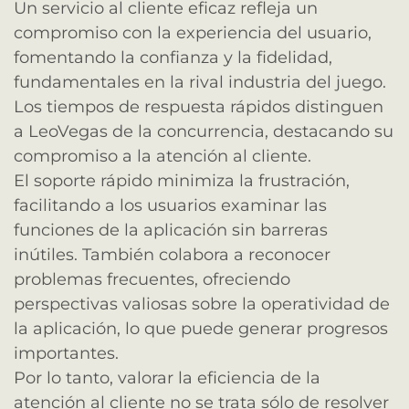
Un servicio al cliente eficaz refleja un
compromiso con la experiencia del usuario,
fomentando la confianza y la fidelidad,
fundamentales en la rival industria del juego.
Los tiempos de respuesta rápidos distinguen
a LeoVegas de la concurrencia, destacando su
compromiso a la atención al cliente.
El soporte rápido minimiza la frustración,
facilitando a los usuarios examinar las
funciones de la aplicación sin barreras
inútiles. También colabora a reconocer
problemas frecuentes, ofreciendo
perspectivas valiosas sobre la operatividad de
la aplicación, lo que puede generar progresos
importantes.
Por lo tanto, valorar la eficiencia de la
atención al cliente no se trata sólo de resolver