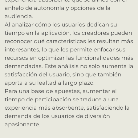
anhelo de autonomía y opciones de la
audiencia.
Al analizar cómo los usuarios dedican su
tiempo en la aplicación, los creadores pueden
reconocer qué características les resultan más
interesantes, lo que les permite enfocar sus
recursos en optimizar las funcionalidades más
demandadas. Este análisis no solo aumenta la
satisfacción del usuario, sino que también
aporta a su lealtad a largo plazo.
Para una base de apuestas, aumentar el
tiempo de participación se traduce a una
experiencia más absorbente, satisfaciendo la
demanda de los usuarios de diversión
apasionante.