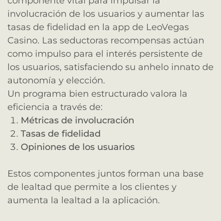
componente vital para impulsar la
involucración de los usuarios y aumentar las
tasas de fidelidad en la app de LeoVegas
Casino. Las seductoras recompensas actúan
como impulso para el interés persistente de
los usuarios, satisfaciendo su anhelo innato de
autonomía y elección.
Un programa bien estructurado valora la
eficiencia a través de:
Métricas de involucración
Tasas de fidelidad
Opiniones de los usuarios
Estos componentes juntos forman una base
de lealtad que permite a los clientes y
aumenta la lealtad a la aplicación.