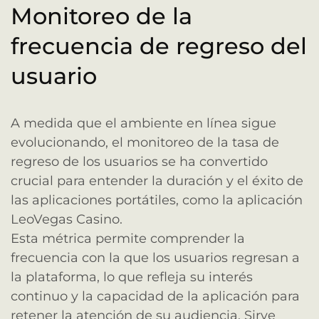
Monitoreo de la
frecuencia de regreso del
usuario
A medida que el ambiente en línea sigue
evolucionando, el monitoreo de la tasa de
regreso de los usuarios se ha convertido
crucial para entender la duración y el éxito de
las aplicaciones portátiles, como la aplicación
LeoVegas Casino.
Esta métrica permite comprender la
frecuencia con la que los usuarios regresan a
la plataforma, lo que refleja su interés
continuo y la capacidad de la aplicación para
retener la atención de su audiencia. Sirve