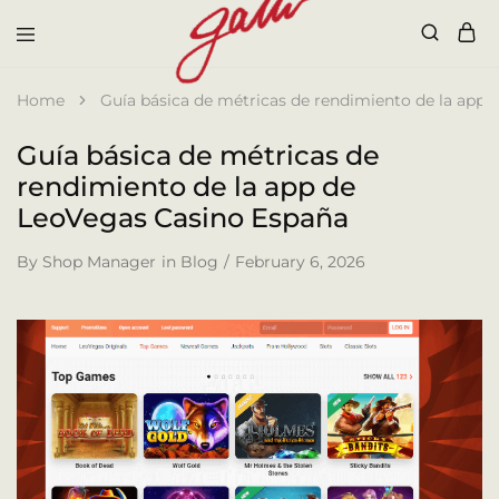
Galli
Home
Guía básica de métricas de rendimiento de la app
Guía básica de métricas de
rendimiento de la app de
LeoVegas Casino España
By
Shop Manager
in
Blog
February 6, 2026