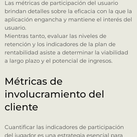
Las métricas de participación del usuario
brindan detalles sobre la eficacia con la que la
aplicación engancha y mantiene el interés del
usuario.
Mientras tanto, evaluar las niveles de
retención y los indicadores de la plan de
rentabilidad asiste a determinar la viabilidad
a largo plazo y el potencial de ingresos.
Métricas de
involucramiento del
cliente
Cuantificar las indicadores de participación
del jugador es una estrategia esencial para