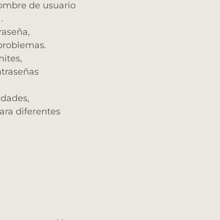
nombre de usuario
.
raseña,
 problemas.
ites,
ntraseñas
idades,
ra diferentes