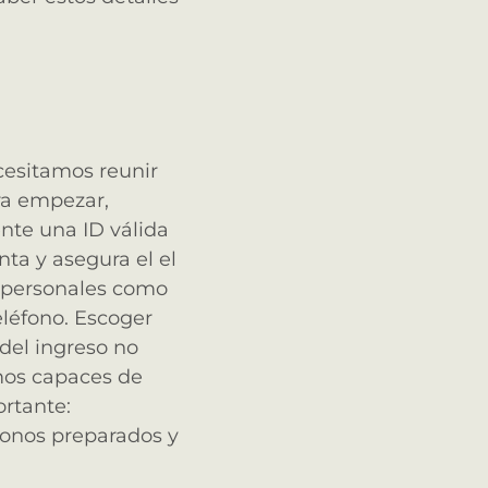
cesitamos reunir
ra empezar,
nte una ID válida
ta y asegura el el
 personales como
eléfono. Escoger
 del ingreso no
emos capaces de
ortante:
onos preparados y