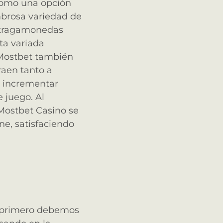
 como una opción
brosa variedad de
s tragamonedas
ta variada
. Mostbet también
raen tanto a
n incrementar
 juego. Al
Mostbet Casino se
ne, satisfaciendo
, primero debemos