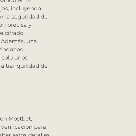
sando en la
jas, incluyendo
r la seguridad de
ón precisa y
e cifrado
. Además, una
iéndonos
n solo unos
a tranquilidad de
 en Mostbet,
verificación para
aber estos detalles