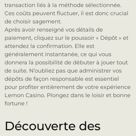
transaction liés à la méthode sélectionnée.
Ces coûts peuvent fluctuer, il est donc crucial
de choisir sagement.
Après avoir renseigné vos détails de
paiement, cliquez sur le poussoir « Dépôt » et
attendez la confirmation. Elle est
généralement instantanée, ce qui vous
donnera la possibilité de débuter à jouer tout
de suite. N’oubliez pas que administrer vos
dépôts de façon responsable est essentiel
pour profiter entièrement de votre expérience
Lemon Casino. Plongez dans le loisir et bonne
fortune !
Découverte des