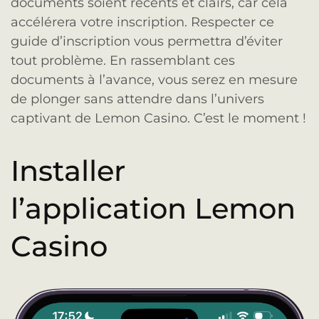
documents soient récents et clairs, car cela
accélérera votre inscription. Respecter ce
guide d’inscription vous permettra d’éviter
tout problème. En rassemblant ces
documents à l’avance, vous serez en mesure
de plonger sans attendre dans l’univers
captivant de Lemon Casino. C’est le moment !
Installer
l’application Lemon
Casino