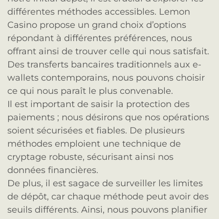
différentes méthodes accessibles. Lemon
Casino propose un grand choix d’options
répondant à différentes préférences, nous
offrant ainsi de trouver celle qui nous satisfait.
Des transferts bancaires traditionnels aux e-
wallets contemporains, nous pouvons choisir
ce qui nous paraît le plus convenable.
Il est important de saisir la protection des
paiements ; nous désirons que nos opérations
soient sécurisées et fiables. De plusieurs
méthodes emploient une technique de
cryptage robuste, sécurisant ainsi nos
données financières.
De plus, il est sagace de surveiller les limites
de dépôt, car chaque méthode peut avoir des
seuils différents. Ainsi, nous pouvons planifier