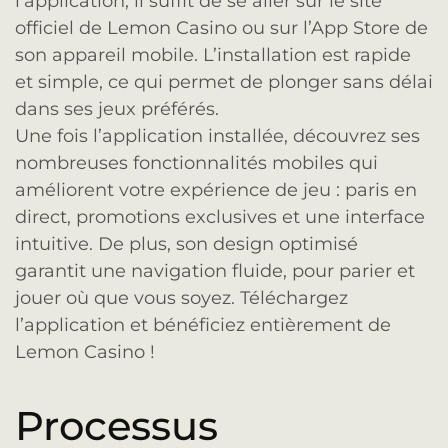
l’application, il suffit de se aller sur le site
officiel de Lemon Casino ou sur l’App Store de
son appareil mobile. L’installation est rapide
et simple, ce qui permet de plonger sans délai
dans ses jeux préférés.
Une fois l’application installée, découvrez ses
nombreuses fonctionnalités mobiles qui
améliorent votre expérience de jeu : paris en
direct, promotions exclusives et une interface
intuitive. De plus, son design optimisé
garantit une navigation fluide, pour parier et
jouer où que vous soyez. Téléchargez
l’application et bénéficiez entièrement de
Lemon Casino !
Processus