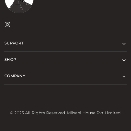
SUPPORT
SHOP
COMPANY
© 2023 All Rights Reserved. Milsani House Pvt Limited.