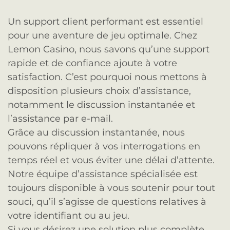
Un support client performant est essentiel
pour une aventure de jeu optimale. Chez
Lemon Casino, nous savons qu’une support
rapide et de confiance ajoute à votre
satisfaction. C’est pourquoi nous mettons à
disposition plusieurs choix d’assistance,
notamment le discussion instantanée et
l’assistance par e-mail.
Grâce au discussion instantanée, nous
pouvons répliquer à vos interrogations en
temps réel et vous éviter une délai d’attente.
Notre équipe d’assistance spécialisée est
toujours disponible à vous soutenir pour tout
souci, qu’il s’agisse de questions relatives à
votre identifiant ou au jeu.
Si vous désirez une solution plus complète,