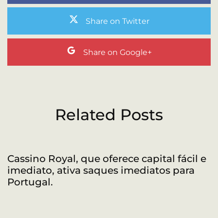
Share on Twitter
Share on Google+
Related Posts
Cassino Royal, que oferece capital fácil e
R
imediato, ativa saques imediatos para
a
Portugal.