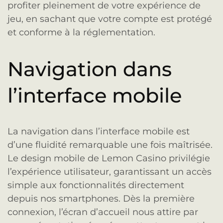
profiter pleinement de votre expérience de
jeu, en sachant que votre compte est protégé
et conforme à la réglementation.
Navigation dans
l’interface mobile
La navigation dans l’interface mobile est
d’une fluidité remarquable une fois maîtrisée.
Le design mobile de Lemon Casino privilégie
l’expérience utilisateur, garantissant un accès
simple aux fonctionnalités directement
depuis nos smartphones. Dès la première
connexion, l’écran d’accueil nous attire par