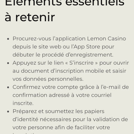
Éléments essentiels
à retenir
Procurez-vous l’application Lemon Casino
depuis le site web ou l’App Store pour
débuter le procédé d’enregistrement.
Appuyez sur le lien « S’inscrire » pour ouvrir
au document d’inscription mobile et saisir
vos données personnelles.
Confirmez votre compte grâce à l’e-mail de
confirmation adressé à votre courriel
inscrite.
Préparez et soumettez les papiers
d’identité nécessaires pour la validation de
votre personne afin de faciliter votre