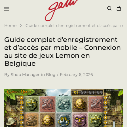
Galli
Home
Guide complet d’enregistrement et d’accès par mob
Guide complet d’enregistrement
et d’accès par mobile – Connexion
au site de jeux Lemon en
Belgique
By
Shop Manager
in
Blog
February 6, 2026