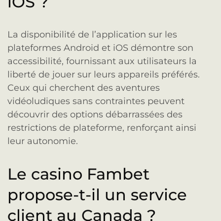
iOS ?
La disponibilité de l’application sur les
plateformes Android et iOS démontre son
accessibilité, fournissant aux utilisateurs la
liberté de jouer sur leurs appareils préférés.
Ceux qui cherchent des aventures
vidéoludiques sans contraintes peuvent
découvrir des options débarrassées des
restrictions de plateforme, renforçant ainsi
leur autonomie.
Le casino Fambet
propose-t-il un service
client au Canada ?