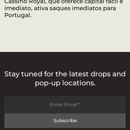
Cassino Royal, que oferece capital fácil e
R
imediato, ativa saques imediatos para
a
Portugal.
Stay tuned for the latest drops and
pop-up locations.