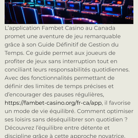
L’application Fambet Casino au Canada
promet une aventure de jeu remarquable
grâce à son Guide Définitif de Gestion du
Temps. Ce guide permet aux joueurs de
profiter de jeux sans interruption tout en
conciliant leurs responsabilités quotidiennes.
Avec des fonctionnalités permettant de
définir des limites de temps précises et
d’encourager des pauses régulières,
https://fambet-casino.org/fr-ca/app
, il favorise
un mode de vie équilibré. Comment optimiser
ses loisirs sans déséquilibrer son quotidien ?
Découvrez l’équilibre entre détente et
discipline grâce à cette approche novatrice.