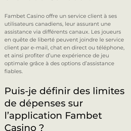
Fambet Casino offre un service client à ses
utilisateurs canadiens, leur assurant une
assistance via différents canaux. Les joueurs
en quête de liberté peuvent joindre le service
client par e-mail, chat en direct ou téléphone,
et ainsi profiter d’une expérience de jeu
optimale grâce à des options d’assistance
fiables.
Puis-je définir des limites
de dépenses sur
l’application Fambet
Casino ?