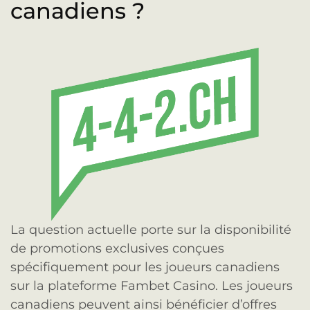
canadiens ?
La question actuelle porte sur la disponibilité
de promotions exclusives conçues
spécifiquement pour les joueurs canadiens
sur la plateforme Fambet Casino. Les joueurs
canadiens peuvent ainsi bénéficier d’offres