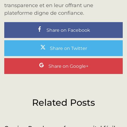
transparence et en leur offrant une
plateforme digne de confiance.
Share on Facebook
Share on Twitter
Share on Google+
Related Posts