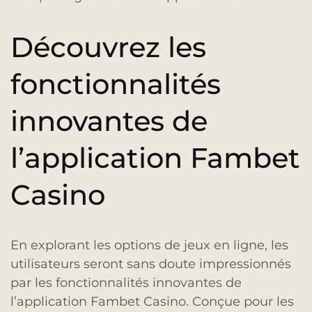
Découvrez les
fonctionnalités
innovantes de
l’application Fambet
Casino
En explorant les options de jeux en ligne, les
utilisateurs seront sans doute impressionnés
par les fonctionnalités innovantes de
l’application Fambet Casino. Conçue pour les