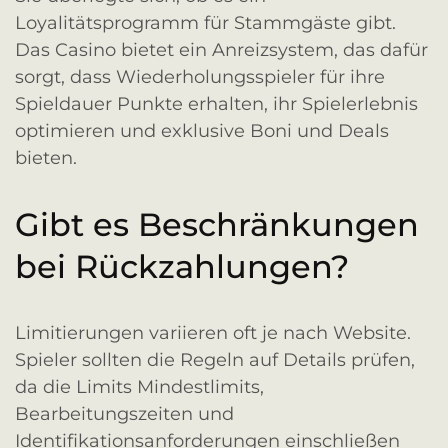
Loyalitätsprogramm für Stammgäste gibt.
Das Casino bietet ein Anreizsystem, das dafür
sorgt, dass Wiederholungsspieler für ihre
Spieldauer Punkte erhalten, ihr Spielerlebnis
optimieren und exklusive Boni und Deals
bieten.
Gibt es Beschränkungen
bei Rückzahlungen?
Limitierungen variieren oft je nach Website.
Spieler sollten die Regeln auf Details prüfen,
da die Limits Mindestlimits,
Bearbeitungszeiten und
Identifikationsanforderungen einschließen