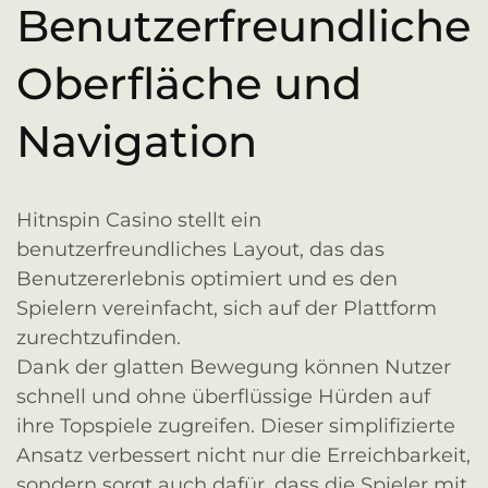
Benutzerfreundliche
Oberfläche und
Navigation
Hitnspin Casino stellt ein
benutzerfreundliches Layout, das das
Benutzererlebnis optimiert und es den
Spielern vereinfacht, sich auf der Plattform
zurechtzufinden.
Dank der glatten Bewegung können Nutzer
schnell und ohne überflüssige Hürden auf
ihre Topspiele zugreifen. Dieser simplifizierte
Ansatz verbessert nicht nur die Erreichbarkeit,
sondern sorgt auch dafür, dass die Spieler mit