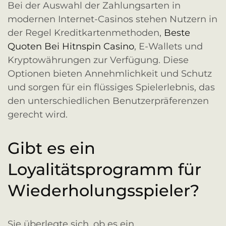
Bei der Auswahl der Zahlungsarten in
modernen Internet-Casinos stehen Nutzern in
der Regel Kreditkartenmethoden,
Beste
Quoten Bei Hitnspin Casino
, E-Wallets und
Kryptowährungen zur Verfügung. Diese
Optionen bieten Annehmlichkeit und Schutz
und sorgen für ein flüssiges Spielerlebnis, das
den unterschiedlichen Benutzerpräferenzen
gerecht wird.
Gibt es ein
Loyalitätsprogramm für
Wiederholungsspieler?
Sie überlegte sich, ob es ein