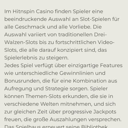
Im Hitnspin Casino finden Spieler eine
beeindruckende Auswahl an Slot-Spielen für
alle Geschmack und alle Vorliebe. Die
Auswahl variiert von traditionellen Drei-
Walzen-Slots bis zu fortschrittlichen Video-
Slots, die alle darauf konzipiert sind, das
Spielerlebnis zu steigern.
Jedes Spiel verfügt über einzigartige Features
wie unterschiedliche Gewinnlinien und
Bonusrunden, die für eine Kombination aus
Aufregung und Strategie sorgen. Spieler
können Themen-Slots erkunden, die sie in
verschiedene Welten mitnehmen, und sich
zur gleichen Zeit über progressive Jackpots
freuen, die große Auszahlungen versprechen.
Das Spielhaus erneuert seine Bibliothek