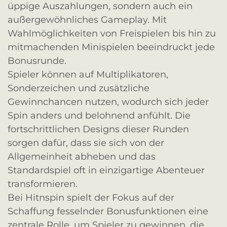
üppige Auszahlungen, sondern auch ein
außergewöhnliches Gameplay. Mit
Wahlmöglichkeiten von Freispielen bis hin zu
mitmachenden Minispielen beeindruckt jede
Bonusrunde.
Spieler können auf Multiplikatoren,
Sonderzeichen und zusätzliche
Gewinnchancen nutzen, wodurch sich jeder
Spin anders und belohnend anfühlt. Die
fortschrittlichen Designs dieser Runden
sorgen dafür, dass sie sich von der
Allgemeinheit abheben und das
Standardspiel oft in einzigartige Abenteuer
transformieren.
Bei Hitnspin spielt der Fokus auf der
Schaffung fesselnder Bonusfunktionen eine
zentrale Rolle, um Spieler zu gewinnen, die