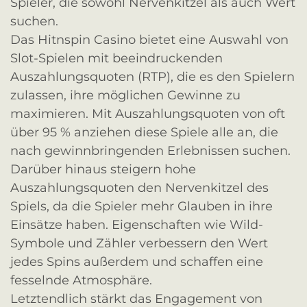
Spieler, die sowohl Nervenkitzel als auch Wert
suchen.
Das Hitnspin Casino bietet eine Auswahl von
Slot-Spielen mit beeindruckenden
Auszahlungsquoten (RTP), die es den Spielern
zulassen, ihre möglichen Gewinne zu
maximieren. Mit Auszahlungsquoten von oft
über 95 % anziehen diese Spiele alle an, die
nach gewinnbringenden Erlebnissen suchen.
Darüber hinaus steigern hohe
Auszahlungsquoten den Nervenkitzel des
Spiels, da die Spieler mehr Glauben in ihre
Einsätze haben. Eigenschaften wie Wild-
Symbole und Zähler verbessern den Wert
jedes Spins außerdem und schaffen eine
fesselnde Atmosphäre.
Letztendlich stärkt das Engagement von