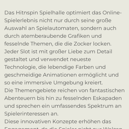
Das Hitnspin Spielhalle optimiert das Online-
Spielerlebnis nicht nur durch seine große
Auswahl an Spielautomaten, sondern auch
durch atemberaubende Grafiken und
fesselnde Themen, die die Zocker locken.
Jeder Slot ist mit großer Liebe zum Detail
gestaltet und verwendet neueste
Technologie, die lebendige Farben und
geschmeidige Animationen ermöglicht und
so eine immersive Umgebung kreiert.
Die Themengebiete reichen von fantastischen
Abenteuern bis hin zu fesselnden Eskapaden
und sprechen ein umfassendes Spektrum an
Spielerinteressen an.
Diese innovativen Konzepte erhöhen das