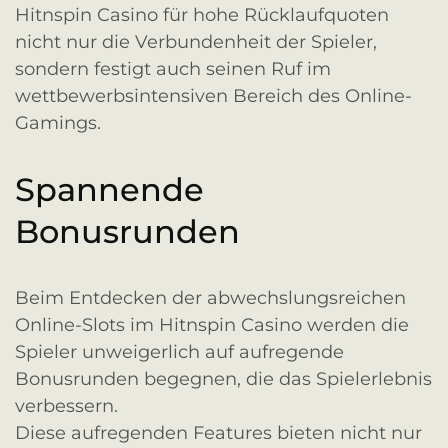
Hitnspin Casino für hohe Rücklaufquoten
nicht nur die Verbundenheit der Spieler,
sondern festigt auch seinen Ruf im
wettbewerbsintensiven Bereich des Online-
Gamings.
Spannende
Bonusrunden
Beim Entdecken der abwechslungsreichen
Online-Slots im Hitnspin Casino werden die
Spieler unweigerlich auf aufregende
Bonusrunden begegnen, die das Spielerlebnis
verbessern.
Diese aufregenden Features bieten nicht nur