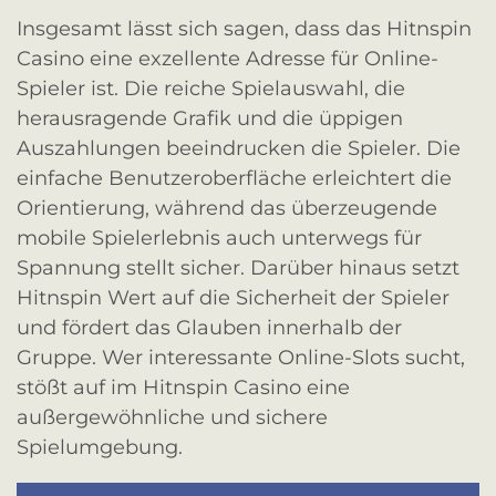
Insgesamt lässt sich sagen, dass das Hitnspin
Casino eine exzellente Adresse für Online-
Spieler ist. Die reiche Spielauswahl, die
herausragende Grafik und die üppigen
Auszahlungen beeindrucken die Spieler. Die
einfache Benutzeroberfläche erleichtert die
Orientierung, während das überzeugende
mobile Spielerlebnis auch unterwegs für
Spannung stellt sicher. Darüber hinaus setzt
Hitnspin Wert auf die Sicherheit der Spieler
und fördert das Glauben innerhalb der
Gruppe. Wer interessante Online-Slots sucht,
stößt auf im Hitnspin Casino eine
außergewöhnliche und sichere
Spielumgebung.