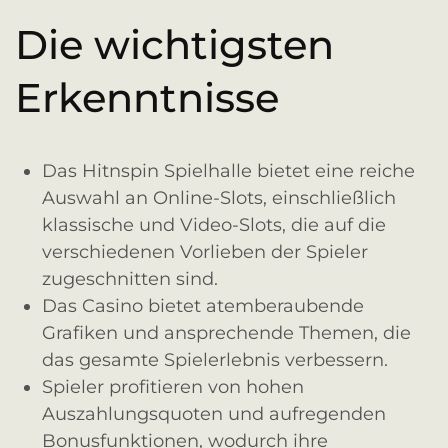
Die wichtigsten
Erkenntnisse
Das Hitnspin Spielhalle bietet eine reiche
Auswahl an Online-Slots, einschließlich
klassische und Video-Slots, die auf die
verschiedenen Vorlieben der Spieler
zugeschnitten sind.
Das Casino bietet atemberaubende
Grafiken und ansprechende Themen, die
das gesamte Spielerlebnis verbessern.
Spieler profitieren von hohen
Auszahlungsquoten und aufregenden
Bonusfunktionen, wodurch ihre