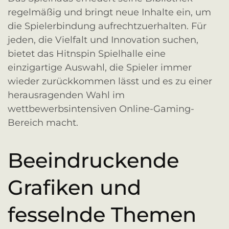
regelmäßig und bringt neue Inhalte ein, um
die Spielerbindung aufrechtzuerhalten. Für
jeden, die Vielfalt und Innovation suchen,
bietet das Hitnspin Spielhalle eine
einzigartige Auswahl, die Spieler immer
wieder zurückkommen lässt und es zu einer
herausragenden Wahl im
wettbewerbsintensiven Online-Gaming-
Bereich macht.
Beeindruckende
Grafiken und
fesselnde Themen