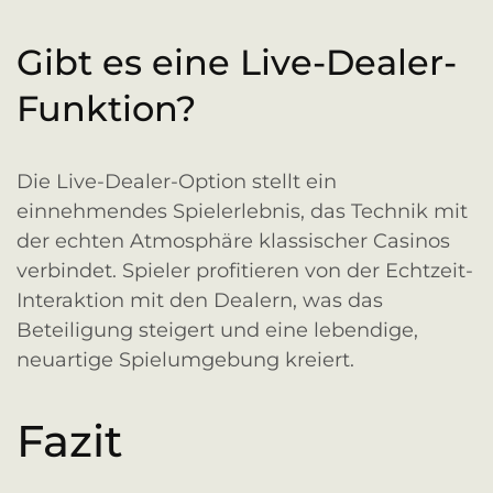
Gibt es eine Live-Dealer-
Funktion?
Die Live-Dealer-Option stellt ein
einnehmendes Spielerlebnis, das Technik mit
der echten Atmosphäre klassischer Casinos
verbindet. Spieler profitieren von der Echtzeit-
Interaktion mit den Dealern, was das
Beteiligung steigert und eine lebendige,
neuartige Spielumgebung kreiert.
Fazit