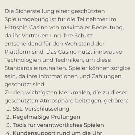
Die Sicherstellung einer geschützten
Spielumgebung ist für die Teilnehmer im
Hitnspin Casino von maximaler Bedeutung,
da ihr Vertrauen und ihre Schutz
entscheidend für den Wohlstand der
Plattform sind. Das Casino nutzt innovative
Technologien und Techniken, um diese
Standards einzuhalten. Spieler können sorglos
sein, da ihre Informationen und Zahlungen
geschützt sind.
Zu den wichtigsten Merkmalen, die zu dieser
geschützten Atmosphäre beitragen, gehören:
SSL-Verschlüsselung
Regelmäßige Prüfungen
Tools für verantwortliches Spielen
Kundensupport rund um die Uhr