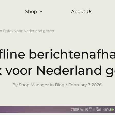
Shop
About Us
an Fgfox voor Nederland getest.
ffline berichtenafh
 voor Nederland g
By
Shop Manager
in
Blog
February 7, 2026