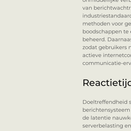
onmiddellijke ver
van berichtwachtr
industriestandaard
methoden voor geg
boodschappen te e
beheerd. Daarnaast
zodat gebruikers 
actieve internetc
communicatie-ervar
Reactietij
Doeltreffendheid st
berichtensysteem
de latentie nauw
serverbelasting en