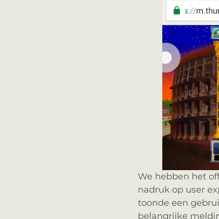
We hebben het off
nadruk op user ex
toonde een gebruik
belangrijke meldin