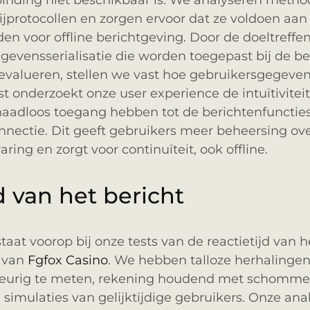
binding niet beschikbaar is. We analyseren method
ijprotocollen en zorgen ervoor dat ze voldoen aan
en voor offline berichtgeving. Door de doeltreff
evensserialisatie die worden toegepast bij de b
valueren, stellen we vast hoe gebruikersgegeven
 onderzoekt onze user experience de intuïtiviteit
naadloos toegang hebben tot de berichtenfuncties,
onnectie. Dit geeft gebruikers meer beheersing ov
ing en zorgt voor continuïteit, ook offline.
d van het bericht
aat voorop bij onze tests van de reactietijd van he
 van
Fgfox Casino
. We hebben talloze herhalinge
keurig te meten, rekening houdend met schommel
 simulaties van gelijktijdige gebruikers. Onze an