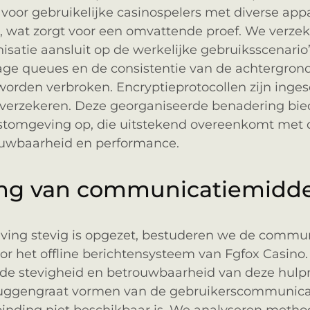
n voor gebruikelijke casinospelers met diverse ap
, wat zorgt voor een omvattende proef. We verze
isatie aansluit op de werkelijke gebruiksscenari
ge queues en de consistentie van de achtergrond
worden verbroken. Encryptieprotocollen zijn ing
te verzekeren. Deze georganiseerde benadering bi
stomgeving op, die uitstekend overeenkomt met 
ouwbaarheid en performance.
ing van communicatiemidd
ving stevig is opgezet, bestuderen we de commu
voor het offline berichtensysteem van Fgfox Casino.
 de stevigheid en betrouwbaarheid van deze hulp
ruggengraat vormen van de gebruikerscommunic