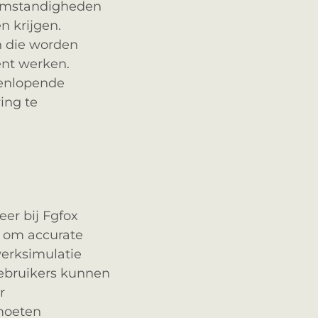
 omstandigheden
n krijgen.
n die worden
ent werken.
eenlopende
ing te
eer bij Fgfox
n om accurate
werksimulatie
 gebruikers kunnen
r
 moeten