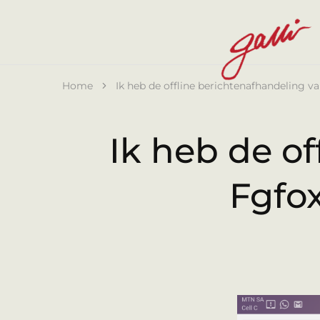
Galli
Home
Ik heb de offline berichtenafhandeling v
Ik heb de o
Fgfox