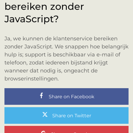
bereiken zonder
JavaScript?
Ja, we kunnen de klantenservice bereiken
zonder JavaScript. We snappen hoe belangrijk
hulp is; support is beschikbaar via e-mail of
telefoon, zodat iedereen bijstand krijgt
wanneer dat nodig is, ongeacht de
browserinstellingen.
Share on Facebook
Share on Twitter