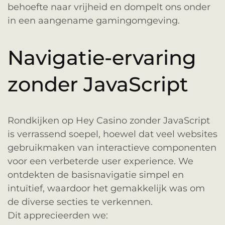
behoefte naar vrijheid en dompelt ons onder
in een aangename gamingomgeving.
Navigatie-ervaring
zonder JavaScript
Rondkijken op Hey Casino zonder JavaScript
is verrassend soepel, hoewel dat veel websites
gebruikmaken van interactieve componenten
voor een verbeterde user experience. We
ontdekten de basisnavigatie simpel en
intuïtief, waardoor het gemakkelijk was om
de diverse secties te verkennen.
Dit apprecieerden we: