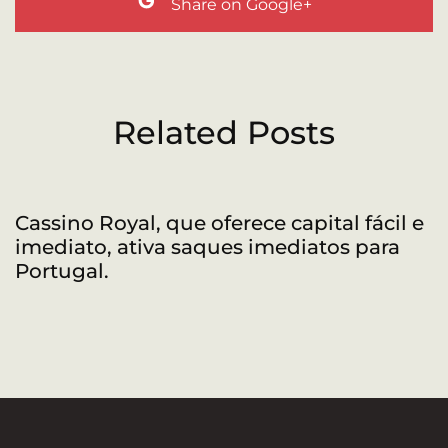
Share on Google+
Related Posts
Cassino Royal, que oferece capital fácil e
R
imediato, ativa saques imediatos para
a
Portugal.