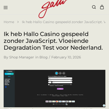
Galli
Home
Ik heb Hallo Casino gespeeld zonder JavaScript. Vl
Ik heb Hallo Casino gespeeld
zonder JavaScript. Vloeiende
Degradation Test voor Nederland.
By
Shop Manager
in
Blog
February 10, 2026