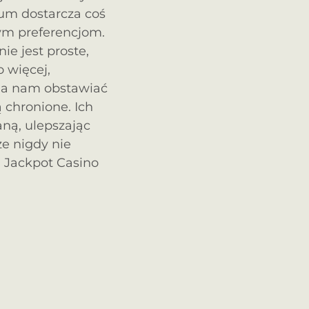
ium dostarcza coś
ym preferencjom.
ie jest proste,
 więcej,
la nam obstawiać
chronione. Ich
ną, ulepszając
że nigdy nie
, Jackpot Casino