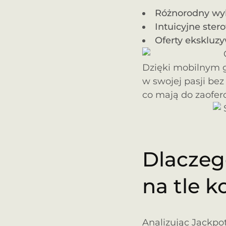
Różnorodny wyb
Intuicyjne ster
Oferty ekskluz
Dzięki mobilnym
w swojej pasji bez
co mają do zaofer
Dlaczeg
na tle k
Analizując Jackpot