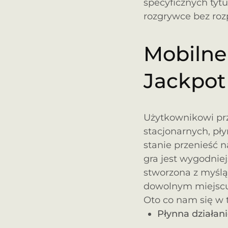
specyficznych ty
rozgrywce bez rozp
Mobilne
Jackpot
Użytkownikowi prz
stacjonarnych, pł
stanie przenieść n
gra jest wygodniej
stworzona z myślą
dowolnym miejscu 
Oto co nam się w
Płynna działan