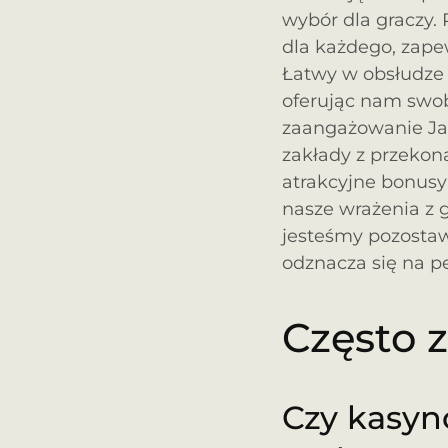
wybór dla graczy.
dla każdego, zape
Łatwy w obsłudze i
oferując nam swobo
zaangażowanie Ja
zakłady z przekon
atrakcyjne bonusy
nasze wrażenia z g
jesteśmy pozostaw
odznacza się na p
Często 
Czy kasyno