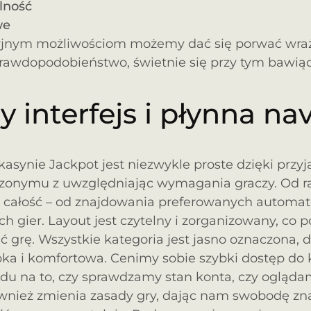
lność
we
cyjnym możliwościom możemy dać się porwać wra
rawdopodobieństwo, świetnie się przy tym bawiąc
y interfejs i płynna na
kasynie Jackpot jest niezwykle proste dzięki prz
orzonymu z uwzględniając wymagania graczy. Od 
est całość – od znajdowania preferowanych automa
 gier. Layout jest czytelny i zorganizowany, co
ć grę. Wszystkie kategoria jest jasno oznaczona, 
ybka i komfortowa. Cenimy sobie szybki dostęp do
du na to, czy sprawdzamy stan konta, czy ogląda
wnież zmienia zasady gry, dając nam swobodę z