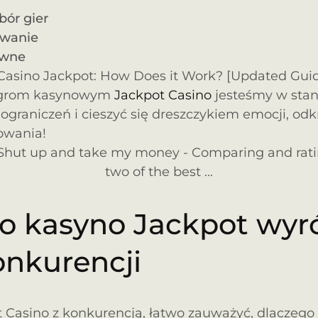
ór gier
owanie
ywne
 grom kasynowym
Jackpot Casino
jesteśmy w stan
 ograniczeń i cieszyć się dreszczykiem emocji, od
owania!
o kasyno Jackpot wyró
onkurencji
 Casino z konkurencją, łatwo zauważyć, dlaczego j