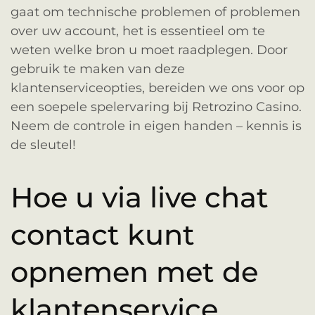
gaat om technische problemen of problemen
over uw account, het is essentieel om te
weten welke bron u moet raadplegen. Door
gebruik te maken van deze
klantenserviceopties, bereiden we ons voor op
een soepele spelervaring bij Retrozino Casino.
Neem de controle in eigen handen – kennis is
de sleutel!
Hoe u via live chat
contact kunt
opnemen met de
klantenservice