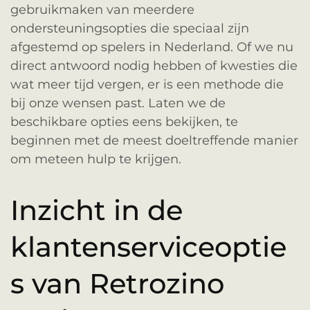
gebruikmaken van meerdere
ondersteuningsopties die speciaal zijn
afgestemd op spelers in Nederland. Of we nu
direct antwoord nodig hebben of kwesties die
wat meer tijd vergen, er is een methode die
bij onze wensen past. Laten we de
beschikbare opties eens bekijken, te
beginnen met de meest doeltreffende manier
om meteen hulp te krijgen.
Inzicht in de
klantenserviceoptie
s van Retrozino