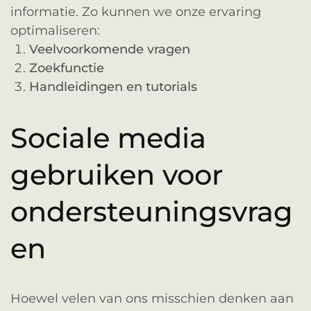
informatie. Zo kunnen we onze ervaring
optimaliseren:
Veelvoorkomende vragen
Zoekfunctie
Handleidingen en tutorials
Sociale media
gebruiken voor
ondersteuningsvrag
en
Hoewel velen van ons misschien denken aan