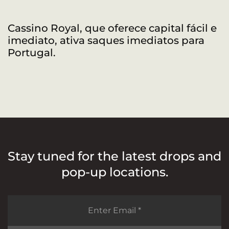
Cassino Royal, que oferece capital fácil e
R
imediato, ativa saques imediatos para
a
Portugal.
Stay tuned for the latest drops and
pop-up locations.