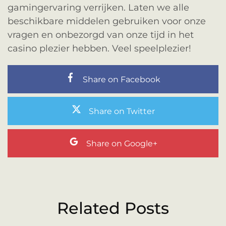
gamingervaring verrijken. Laten we alle
beschikbare middelen gebruiken voor onze
vragen en onbezorgd van onze tijd in het
casino plezier hebben. Veel speelplezier!
Share on Facebook
Share on Twitter
Share on Google+
Related Posts