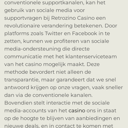
conventionele supportkanalen, kan het
gebruik van sociale media voor
supportvragen bij Retrozino Casino een
revolutionaire verandering betekenen. Door
platforms zoals Twitter en Facebook in te
zetten, kunnen we profiteren van sociale
media-ondersteuning die directe
communicatie met het klantenserviceteam
van het casino mogelijk maakt. Deze
methode bevordert niet alleen de
transparantie, maar garandeert dat we snel
antwoord krijgen op onze vragen, vaak sneller
dan via de conventionele kanalen.
Bovendien stelt interactie met de sociale
media-accounts van het
casino
ons in staat
op de hoogte te blijven van aanbiedingen en
nieuwe deals, en in contact te komen met