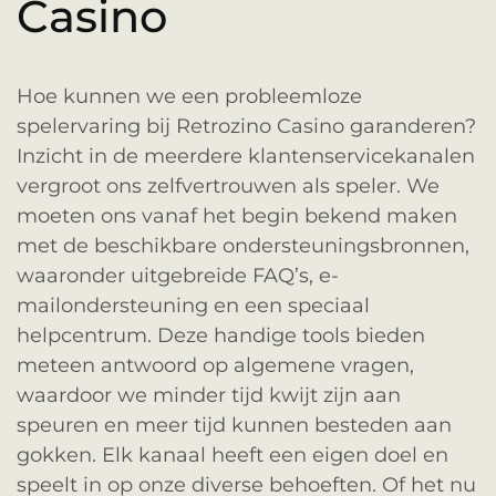
Casino
Hoe kunnen we een probleemloze
spelervaring bij Retrozino Casino garanderen?
Inzicht in de meerdere klantenservicekanalen
vergroot ons zelfvertrouwen als speler. We
moeten ons vanaf het begin bekend maken
met de beschikbare ondersteuningsbronnen,
waaronder uitgebreide FAQ’s, e-
mailondersteuning en een speciaal
helpcentrum. Deze handige tools bieden
meteen antwoord op algemene vragen,
waardoor we minder tijd kwijt zijn aan
speuren en meer tijd kunnen besteden aan
gokken. Elk kanaal heeft een eigen doel en
speelt in op onze diverse behoeften. Of het nu