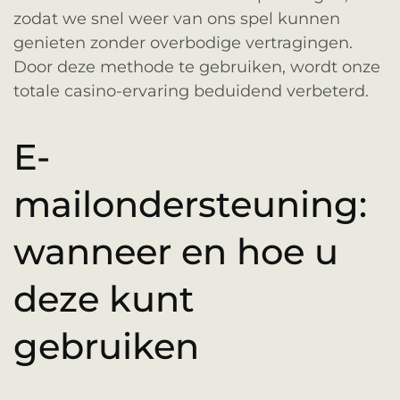
zodat we snel weer van ons spel kunnen
genieten zonder overbodige vertragingen.
Door deze methode te gebruiken, wordt onze
totale casino-ervaring beduidend verbeterd.
E-
mailondersteuning:
wanneer en hoe u
deze kunt
gebruiken