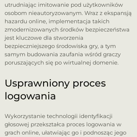
utrudniając imitowanie pod użytkowników
osobom nieautoryzowanym. Wraz z ekspansją
hazardu online, implementacja takich
zmodernizowanych środków bezpieczeństwa
jest kluczowe dla stworzenia
bezpieczniejszego środowiska gry, a tym
samym budowania zaufania wśród graczy
poruszających się po wirtualnej domenie.
Usprawniony proces
logowania
Wykorzystanie technologii identyfikacji
głosowej przekształca proces logowania w
grach online, ułatwiając go i podnosząc jego