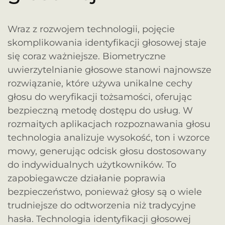
Wraz z rozwojem technologii, pojęcie
skomplikowania identyfikacji głosowej staje
się coraz ważniejsze. Biometryczne
uwierzytelnianie głosowe stanowi najnowsze
rozwiązanie, które używa unikalne cechy
głosu do weryfikacji tożsamości, oferując
bezpieczną metodę dostępu do usług. W
rozmaitych aplikacjach rozpoznawania głosu
technologia analizuje wysokość, ton i wzorce
mowy, generując odcisk głosu dostosowany
do indywidualnych użytkowników. To
zapobiegawcze działanie poprawia
bezpieczeństwo, ponieważ głosy są o wiele
trudniejsze do odtworzenia niż tradycyjne
hasła. Technologia identyfikacji głosowej