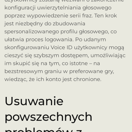
konfiguracji uwierzytelniania głosowego
poprzez wypowiedzenie serii fraz. Ten krok
jest niezbędny do zbudowania
spersonalizowanego profilu głosowego, co
ułatwia proces logowania. Po udanym
skonfigurowaniu Voice ID użytkownicy mogą
cieszyć się szybszym dostępem, umożliwiając
im skupić się na tym, co istotne – na
bezstresowym graniu w preferowane gry,
wiedząc, że ich konto jest chronione.
Usuwanie
powszechnych