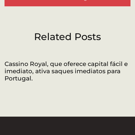
Related Posts
Cassino Royal, que oferece capital fácil e
R
imediato, ativa saques imediatos para
a
Portugal.