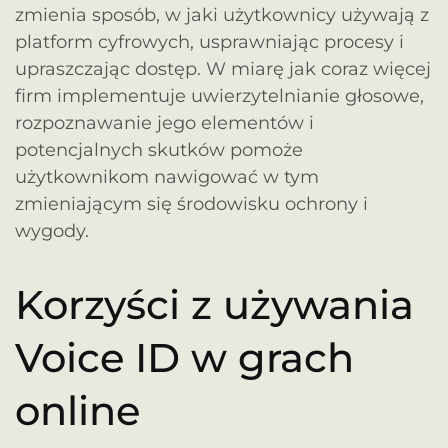
zmienia sposób, w jaki użytkownicy używają z
platform cyfrowych, usprawniając procesy i
upraszczając dostęp. W miarę jak coraz więcej
firm implementuje uwierzytelnianie głosowe,
rozpoznawanie jego elementów i
potencjalnych skutków pomoże
użytkownikom nawigować w tym
zmieniającym się środowisku ochrony i
wygody.
Korzyści z używania
Voice ID w grach
online