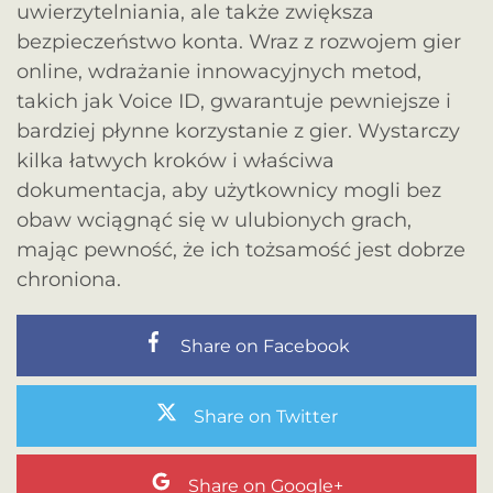
uwierzytelniania, ale także zwiększa
bezpieczeństwo konta. Wraz z rozwojem gier
online, wdrażanie innowacyjnych metod,
takich jak Voice ID, gwarantuje pewniejsze i
bardziej płynne korzystanie z gier. Wystarczy
kilka łatwych kroków i właściwa
dokumentacja, aby użytkownicy mogli bez
obaw wciągnąć się w ulubionych grach,
mając pewność, że ich tożsamość jest dobrze
chroniona.
Share on Facebook
Share on Twitter
Share on Google+