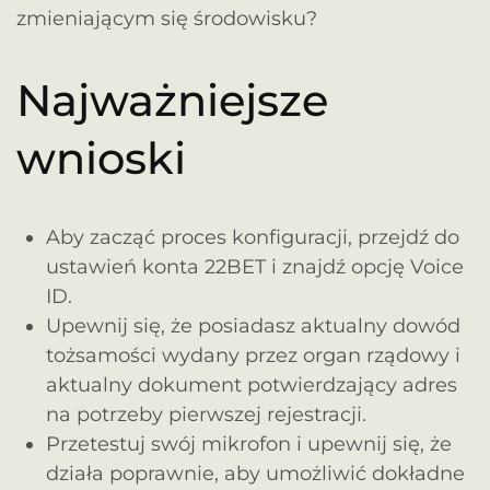
zmieniającym się środowisku?
Najważniejsze
wnioski
Aby zacząć proces konfiguracji, przejdź do
ustawień konta 22BET i znajdź opcję Voice
ID.
Upewnij się, że posiadasz aktualny dowód
tożsamości wydany przez organ rządowy i
aktualny dokument potwierdzający adres
na potrzeby pierwszej rejestracji.
Przetestuj swój mikrofon i upewnij się, że
działa poprawnie, aby umożliwić dokładne