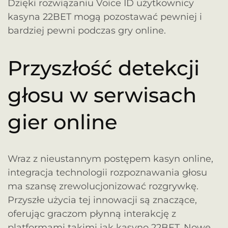
Dzięki rozwiązaniu Voice ID użytkownicy
kasyna 22BET mogą pozostawać pewniej i
bardziej pewni podczas gry online.
Przyszłość detekcji
głosu w serwisach
gier online
Wraz z nieustannym postępem kasyn online,
integracja technologii rozpoznawania głosu
ma szansę zrewolucjonizować rozgrywkę.
Przyszłe użycia tej innowacji są znaczące,
oferując graczom płynną interakcję z
platformami takimi jak kasyno 22BET. Nowe