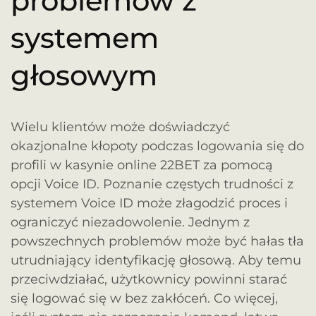
problemów z
systemem
głosowym
Wielu klientów może doświadczyć
okazjonalne kłopoty podczas logowania się do
profili w kasynie online 22BET za pomocą
opcji Voice ID. Poznanie częstych trudności z
systemem Voice ID może złagodzić proces i
ograniczyć niezadowolenie. Jednym z
powszechnych problemów może być hałas tła
utrudniający identyfikację głosową. Aby temu
przeciwdziałać, użytkownicy powinni starać
się logować się w bez zakłóceń. Co więcej,