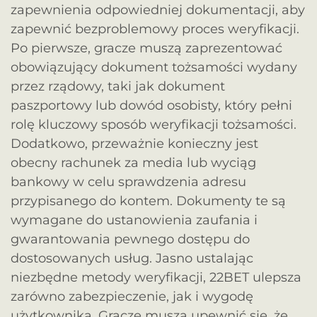
zapewnienia odpowiedniej dokumentacji, aby
zapewnić bezproblemowy proces weryfikacji.
Po pierwsze, gracze muszą zaprezentować
obowiązujący dokument tożsamości wydany
przez rządowy, taki jak dokument
paszportowy lub dowód osobisty, który pełni
rolę kluczowy sposób weryfikacji tożsamości.
Dodatkowo, przeważnie konieczny jest
obecny rachunek za media lub wyciąg
bankowy w celu sprawdzenia adresu
przypisanego do kontem. Dokumenty te są
wymagane do ustanowienia zaufania i
gwarantowania pewnego dostępu do
dostosowanych usług. Jasno ustalając
niezbędne metody weryfikacji, 22BET ulepsza
zarówno zabezpieczenie, jak i wygodę
użytkownika. Gracze muszą upewnić się, że