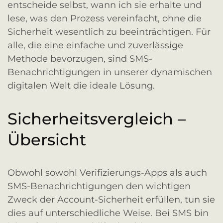
entscheide selbst, wann ich sie erhalte und
lese, was den Prozess vereinfacht, ohne die
Sicherheit wesentlich zu beeinträchtigen. Für
alle, die eine einfache und zuverlässige
Methode bevorzugen, sind SMS-
Benachrichtigungen in unserer dynamischen
digitalen Welt die ideale Lösung.
Sicherheitsvergleich –
Übersicht
Obwohl sowohl Verifizierungs-Apps als auch
SMS-Benachrichtigungen den wichtigen
Zweck der Account-Sicherheit erfüllen, tun sie
dies auf unterschiedliche Weise. Bei SMS bin