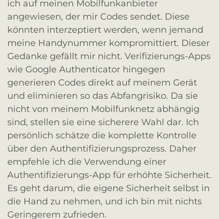
ich auf meinen Mobilfunkanbieter
angewiesen, der mir Codes sendet. Diese
könnten interzeptiert werden, wenn jemand
meine Handynummer kompromittiert. Dieser
Gedanke gefällt mir nicht. Verifizierungs-Apps
wie Google Authenticator hingegen
generieren Codes direkt auf meinem Gerät
und eliminieren so das Abfangrisiko. Da sie
nicht von meinem Mobilfunknetz abhängig
sind, stellen sie eine sicherere Wahl dar. Ich
persönlich schätze die komplette Kontrolle
über den Authentifizierungsprozess. Daher
empfehle ich die Verwendung einer
Authentifizierungs-App für erhöhte Sicherheit.
Es geht darum, die eigene Sicherheit selbst in
die Hand zu nehmen, und ich bin mit nichts
Geringerem zufrieden.