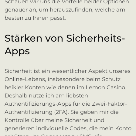
Schauen wir uns die Vorteile beider Optionen
genauer an, um herauszufinden, welche am
besten zu Ihnen passt.
Stärken von Sicherheits-
Apps
Sicherheit ist ein wesentlicher Aspekt unseres
Online-Lebens, insbesondere beim Schutz
heikler Konten wie denen im Lemon Casino.
Deshalb nutze ich am liebsten
Authentifizierungs-Apps für die Zwei-Faktor-
Authentifizierung (2FA). Sie geben mir die
Kontrolle über meine Sicherheit und
generieren individuelle Codes, die mein Konto