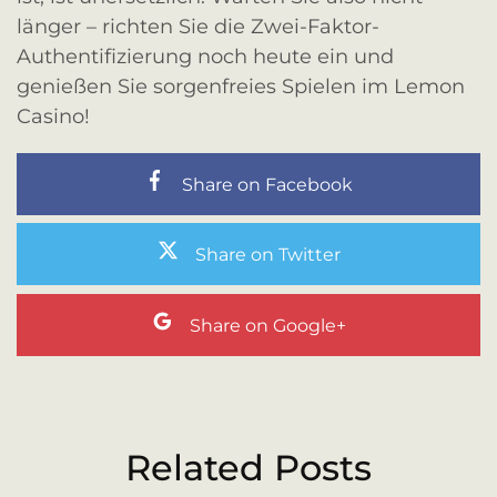
länger – richten Sie die Zwei-Faktor-
Authentifizierung noch heute ein und
genießen Sie sorgenfreies Spielen im Lemon
Casino!
Share on Facebook
Share on Twitter
Share on Google+
Related Posts