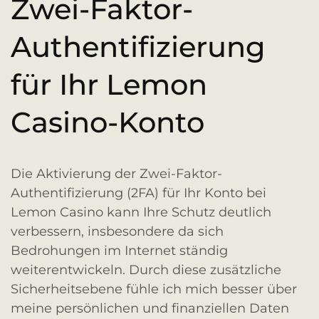
Zwei-Faktor-
Authentifizierung
für Ihr Lemon
Casino-Konto
Die Aktivierung der Zwei-Faktor-
Authentifizierung (2FA) für Ihr Konto bei
Lemon Casino kann Ihre Schutz deutlich
verbessern, insbesondere da sich
Bedrohungen im Internet ständig
weiterentwickeln. Durch diese zusätzliche
Sicherheitsebene fühle ich mich besser über
meine persönlichen und finanziellen Daten