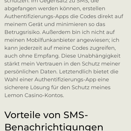
schützen. Im Gegensatz zu SMS, die
abgefangen werden können, erstellen
Authentifizierungs-Apps die Codes direkt auf
meinem Gerät und minimieren so das
Betrugsrisiko. Außerdem bin ich nicht auf
meinen Mobilfunkanbieter angewiesen; ich
kann jederzeit auf meine Codes zugreifen,
auch ohne Empfang. Diese Unabhängigkeit
stärkt mein Vertrauen in den Schutz meiner
persönlichen Daten. Letztendlich bietet die
Wahl einer Authentifizierungs-App eine
sicherere Lösung für den Schutz meines
Lemon Casino-Kontos.
Vorteile von SMS-
Benachrichtigungen