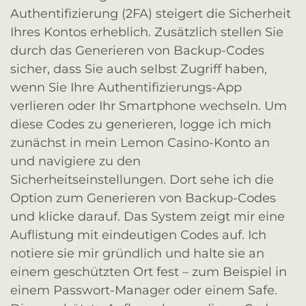
Authentifizierung (2FA) steigert die Sicherheit
Ihres Kontos erheblich. Zusätzlich stellen Sie
durch das Generieren von Backup-Codes
sicher, dass Sie auch selbst Zugriff haben,
wenn Sie Ihre Authentifizierungs-App
verlieren oder Ihr Smartphone wechseln. Um
diese Codes zu generieren, logge ich mich
zunächst in mein Lemon Casino-Konto an
und navigiere zu den
Sicherheitseinstellungen. Dort sehe ich die
Option zum Generieren von Backup-Codes
und klicke darauf. Das System zeigt mir eine
Auflistung mit eindeutigen Codes auf. Ich
notiere sie mir gründlich und halte sie an
einem geschützten Ort fest – zum Beispiel in
einem Passwort-Manager oder einem Safe.