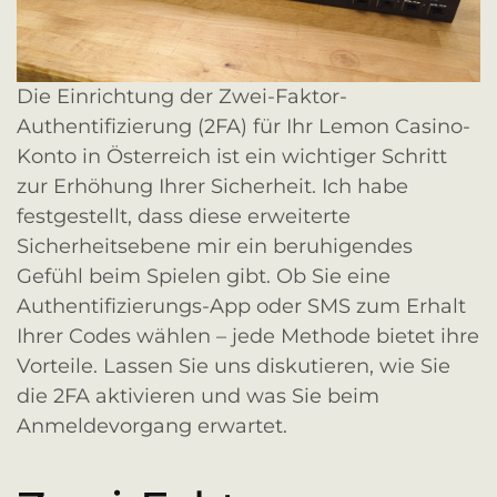
Die Einrichtung der Zwei-Faktor-
Authentifizierung (2FA) für Ihr Lemon Casino-
Konto in Österreich ist ein wichtiger Schritt
zur Erhöhung Ihrer Sicherheit. Ich habe
festgestellt, dass diese erweiterte
Sicherheitsebene mir ein beruhigendes
Gefühl beim Spielen gibt. Ob Sie eine
Authentifizierungs-App oder SMS zum Erhalt
Ihrer Codes wählen – jede Methode bietet ihre
Vorteile. Lassen Sie uns diskutieren, wie Sie
die 2FA aktivieren und was Sie beim
Anmeldevorgang erwartet.