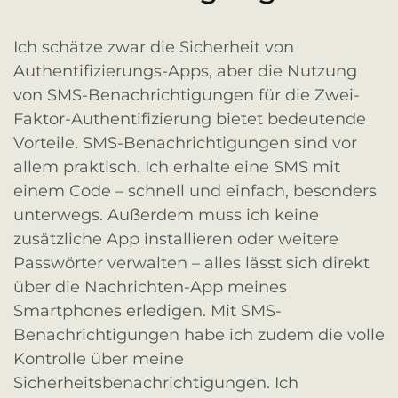
Ich schätze zwar die Sicherheit von
Authentifizierungs-Apps, aber die Nutzung
von SMS-Benachrichtigungen für die Zwei-
Faktor-Authentifizierung bietet bedeutende
Vorteile. SMS-Benachrichtigungen sind vor
allem praktisch. Ich erhalte eine SMS mit
einem Code – schnell und einfach, besonders
unterwegs. Außerdem muss ich keine
zusätzliche App installieren oder weitere
Passwörter verwalten – alles lässt sich direkt
über die Nachrichten-App meines
Smartphones erledigen. Mit SMS-
Benachrichtigungen habe ich zudem die volle
Kontrolle über meine
Sicherheitsbenachrichtigungen. Ich