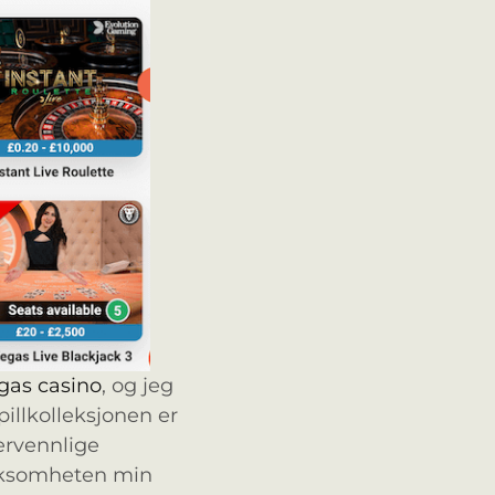
gas casino
, og jeg
pillkolleksjonen er
kervennlige
erksomheten min