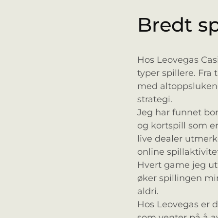
Bredt sp
Hos Leovegas Casino
typer spillere. Fr
med altoppslukende
strategi.
Jeg har funnet bor
og kortspill som e
live dealer utmerke
online spillaktivite
Hvert game jeg ut
øker spillingen m
aldri.
Hos Leovegas er d
som venter på å av