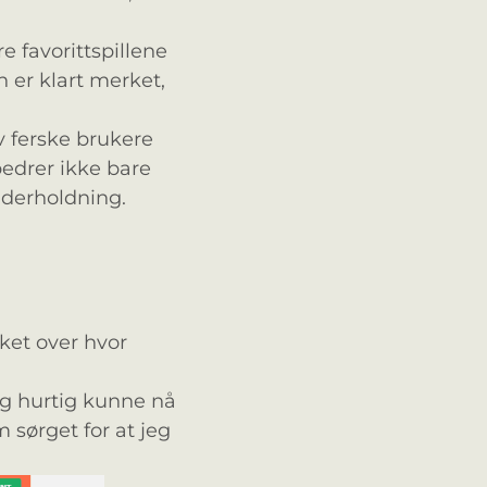
e favorittspillene
 er klart merket,
lv ferske brukere
bedrer ikke bare
nderholdning.
ket over hvor
jeg hurtig kunne nå
 sørget for at jeg