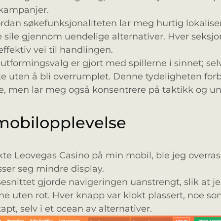
 kampanjer.
rdan søkefunksjonaliteten lar meg hurtig lokaliser
sile gjennom uendelige alternativer. Hver seksjon
ffektiv vei til handlingen.
e utformingsvalg er gjort med spillerne i sinnet; se
ke uten å bli overrumplet. Denne tydeligheten for
se, men lar meg også konsentrere på taktikk og u
 mobilopplevelse
te Leovegas Casino på min mobil, ble jeg overras
sser seg mindre display.
sesnittet gjorde navigeringen uanstrengt, slik at 
ine uten rot. Hver knapp var klokt plassert, noe som
tapt, selv i et ocean av alternativer.