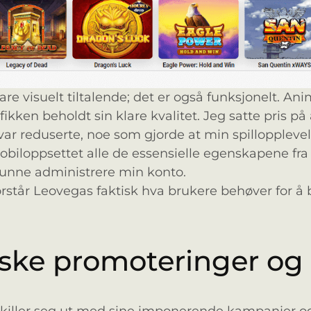
are visuelt tiltalende; det er også funksjonelt. An
afikken beholdt sin klare kvalitet. Jeg satte pris på 
var reduserte, noe som gjorde at min spillopplevels
mobiloppsettet alle de essensielle egenskapene fr
 kunne administrere min konto.
rstår Leovegas faktisk hva brukere behøver for å 
iske promoteringer og 