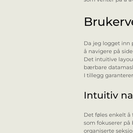
Brukerv
Da jeg logget inn 
å navigere på side
Det intuitive layou
bærbare datamaski
I tillegg garanter
Intuitiv n
Det føles enkelt å
som fokuserer på b
organiserte seksjo