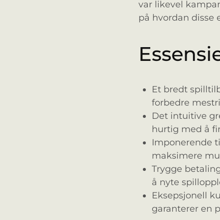
var likevel kampan
på hvordan disse
Essensie
Et bredt spillti
forbedre mestri
Det intuitive g
hurtig med å fi
Imponerende til
maksimere muli
Trygge betaling
å nyte spillop
Eksepsjonell ku
garanterer en p