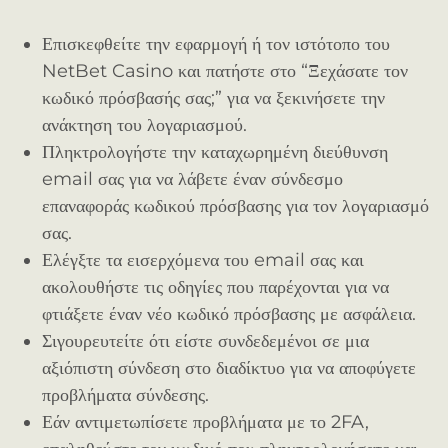
Επισκεφθείτε την εφαρμογή ή τον ιστότοπο του
NetBet Casino και πατήστε στο “Ξεχάσατε τον
κωδικό πρόσβασής σας;” για να ξεκινήσετε την
ανάκτηση του λογαριασμού.
Πληκτρολογήστε την καταχωρημένη διεύθυνση
email σας για να λάβετε έναν σύνδεσμο
επαναφοράς κωδικού πρόσβασης για τον λογαριασμό
σας.
Ελέγξτε τα εισερχόμενα του email σας και
ακολουθήστε τις οδηγίες που παρέχονται για να
φτιάξετε έναν νέο κωδικό πρόσβασης με ασφάλεια.
Σιγουρευτείτε ότι είστε συνδεδεμένοι σε μια
αξιόπιστη σύνδεση στο διαδίκτυο για να αποφύγετε
προβλήματα σύνδεσης.
Εάν αντιμετωπίσετε προβλήματα με το 2FA,