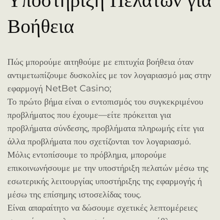
Βοήθεια
Πώς μπορούμε αιτηθούμε με επιτυχία βοήθεια όταν
αντιμετωπίζουμε δυσκολίες με τον λογαριασμό μας στην
εφαρμογή NetBet Casino;
Το πρώτο βήμα είναι ο εντοπισμός του συγκεκριμένου
προβλήματος που έχουμε—είτε πρόκειται για
προβλήματα σύνδεσης, προβλήματα πληρωμής είτε για
άλλα προβλήματα που σχετίζονται τον λογαριασμό.
Μόλις εντοπίσουμε το πρόβλημα, μπορούμε
επικοινωνήσουμε με την υποστήριξη πελατών μέσω της
εσωτερικής λειτουργίας υποστήριξης της εφαρμογής ή
μέσω της επίσημης ιστοσελίδας τους.
Είναι απαραίτητο να δώσουμε σχετικές λεπτομέρειες