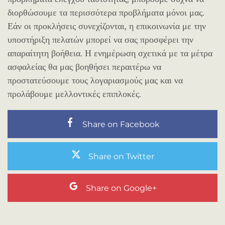
διορθώσουμε τα περισσότερα προβλήματα μόνοι μας.
Εάν οι προκλήσεις συνεχίζονται, η επικοινωνία με την
υποστήριξη πελατών μπορεί να σας προσφέρει την
απαραίτητη βοήθεια. Η ενημέρωση σχετικά με τα μέτρα
ασφαλείας θα μας βοηθήσει περαιτέρω να
προστατεύσουμε τους λογαριασμούς μας και να
προλάβουμε μελλοντικές επιπλοκές.
Share on Facebook
Share on Twitter
Share on Google+