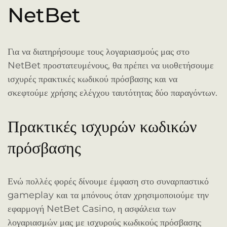
NetBet
Για να διατηρήσουμε τους λογαριασμούς μας στο
NetBet προστατευμένους, θα πρέπει να υιοθετήσουμε
ισχυρές πρακτικές κωδικού πρόσβασης και να
σκεφτούμε χρήσης ελέγχου ταυτότητας δύο παραγόντων.
Πρακτικές ισχυρών κωδικών
πρόσβασης
Ενώ πολλές φορές δίνουμε έμφαση στο συναρπαστικό
gameplay και τα μπόνους όταν χρησιμοποιούμε την
εφαρμογή NetBet Casino, η ασφάλεια των
λογαριασμών μας με ισχυρούς κωδικούς πρόσβασης