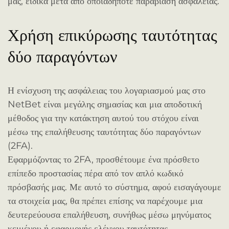
μας, ειδικά μετά από οποιαδήποτε παραβίαση ασφαλείας.
Χρήση επικύρωσης ταυτότητας
δύο παραγόντων
Η ενίσχυση της ασφάλειας του λογαριασμού μας στο
NetBet είναι μεγάλης σημασίας και μια αποδοτική
μέθοδος για την κατάκτηση αυτού του στόχου είναι
μέσω της επαλήθευσης ταυτότητας δύο παραγόντων
(2FA).
Εφαρμόζοντας το 2FA, προσθέτουμε ένα πρόσθετο
επίπεδο προστασίας πέρα από τον απλό κωδικό
πρόσβασής μας. Με αυτό το σύστημα, αφού εισαγάγουμε
τα στοιχεία μας, θα πρέπει επίσης να παρέχουμε μια
δευτερεύουσα επαλήθευση, συνήθως μέσω μηνύματος
κειμένου ή εφαρμογής ελέγχου ταυτότητας.