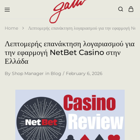
Galli
Home
Λεπτομερής επανάκτηση λογαριασμού για την εφαρμογή Ne
Λεπτομερής επανάκτηση λογαριασμού για
την εφαρμογή NetBet Casino στην
Ελλάδα
By
Shop Manager
in
Blog
February 6, 2026