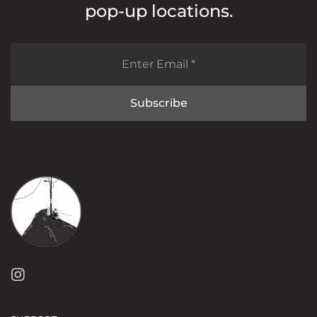
pop-up locations.