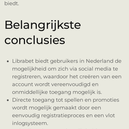
biedt.
Belangrijkste
conclusies
Librabet biedt gebruikers in Nederland de
mogelijkheid om zich via social media te
registreren, waardoor het creëren van een
account wordt vereenvoudigd en
onmiddellijke toegang mogelijk is.
Directe toegang tot spellen en promoties
wordt mogelijk gemaakt door een
eenvoudig registratieproces en een vlot
inlogsysteem.