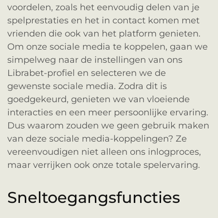
voordelen, zoals het eenvoudig delen van je
spelprestaties en het in contact komen met
vrienden die ook van het platform genieten.
Om onze sociale media te koppelen, gaan we
simpelweg naar de instellingen van ons
Librabet-profiel en selecteren we de
gewenste sociale media. Zodra dit is
goedgekeurd, genieten we van vloeiende
interacties en een meer persoonlijke ervaring.
Dus waarom zouden we geen gebruik maken
van deze sociale media-koppelingen? Ze
vereenvoudigen niet alleen ons inlogproces,
maar verrijken ook onze totale spelervaring.
Sneltoegangsfuncties