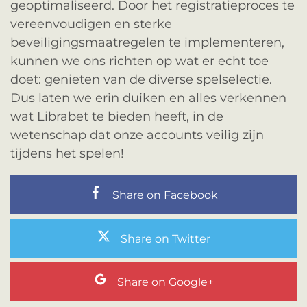
geoptimaliseerd. Door het registratieproces te
vereenvoudigen en sterke
beveiligingsmaatregelen te implementeren,
kunnen we ons richten op wat er echt toe
doet: genieten van de diverse spelselectie.
Dus laten we erin duiken en alles verkennen
wat Librabet te bieden heeft, in de
wetenschap dat onze accounts veilig zijn
tijdens het spelen!
Share on Facebook
Share on Twitter
Share on Google+