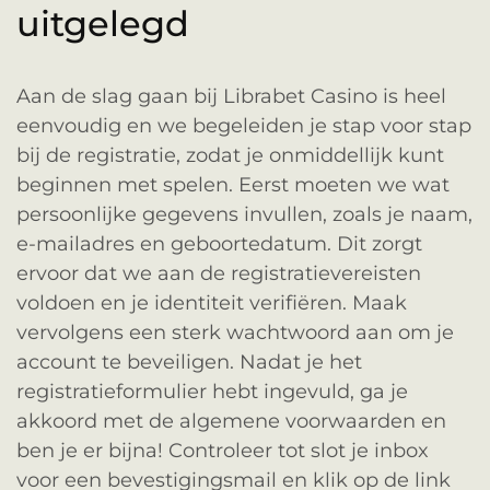
uitgelegd
Aan de slag gaan bij Librabet Casino is heel
eenvoudig en we begeleiden je stap voor stap
bij de registratie, zodat je onmiddellijk kunt
beginnen met spelen. Eerst moeten we wat
persoonlijke gegevens invullen, zoals je naam,
e-mailadres en geboortedatum. Dit zorgt
ervoor dat we aan de registratievereisten
voldoen en je identiteit verifiëren. Maak
vervolgens een sterk wachtwoord aan om je
account te beveiligen. Nadat je het
registratieformulier hebt ingevuld, ga je
akkoord met de algemene voorwaarden en
ben je er bijna! Controleer tot slot je inbox
voor een bevestigingsmail en klik op de link