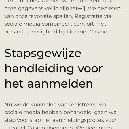
deze functies kunnen we erop rekenen dat
onze gegevens veilig zijn terwijl we genieten
van onze favoriete spellen. Registratie via
sociale media combineert comfort met
versterkte veiligheid bij Librabet Casino.
Stapsgewijze
handleiding voor
het aanmelden
Nu we de voordelen van registreren via
sociale media hebben behandeld, gaan we
stap voor stap het aanmeldingsproces voor
Librabet Casino doorlopen. We doorlopen