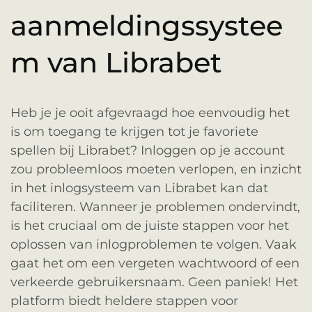
aanmeldingssystee
m van Librabet
Heb je je ooit afgevraagd hoe eenvoudig het
is om toegang te krijgen tot je favoriete
spellen bij Librabet? Inloggen op je account
zou probleemloos moeten verlopen, en inzicht
in het inlogsysteem van Librabet kan dat
faciliteren. Wanneer je problemen ondervindt,
is het cruciaal om de juiste stappen voor het
oplossen van inlogproblemen te volgen. Vaak
gaat het om een vergeten wachtwoord of een
verkeerde gebruikersnaam. Geen paniek! Het
platform biedt heldere stappen voor