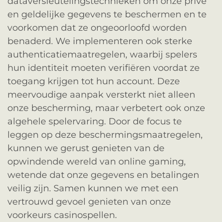
dataversleutelingstechnieken om onze privé
en geldelijke gegevens te beschermen en te
voorkomen dat ze ongeoorloofd worden
benaderd. We implementeren ook sterke
authenticatiemaatregelen, waarbij spelers
hun identiteit moeten verifiëren voordat ze
toegang krijgen tot hun account. Deze
meervoudige aanpak versterkt niet alleen
onze bescherming, maar verbetert ook onze
algehele spelervaring. Door de focus te
leggen op deze beschermingsmaatregelen,
kunnen we gerust genieten van de
opwindende wereld van online gaming,
wetende dat onze gegevens en betalingen
veilig zijn. Samen kunnen we met een
vertrouwd gevoel genieten van onze
voorkeurs casinospellen.