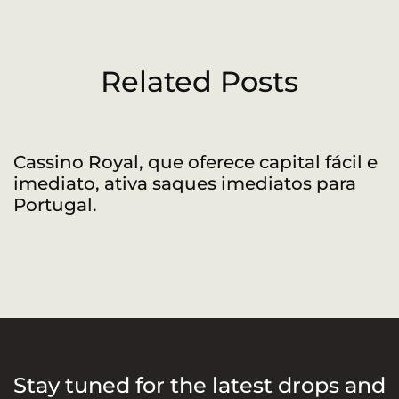
Related Posts
Cassino Royal, que oferece capital fácil e
R
imediato, ativa saques imediatos para
a
Portugal.
Stay tuned for the latest drops and