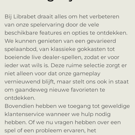
Bij Librabet draait alles om het verbeteren
van onze spelervaring door de vele
beschikbare features en opties te ontdekken.
We kunnen genieten van een gevarieerd
spelaanbod, van klassieke gokkasten tot
boeiende live dealer-spellen, zodat er voor
ieder wat wils is. Deze ruime selectie zorgt er
niet alleen voor dat onze gameplay
vernieuwend blijft, maar stelt ons ook in staat
om gaandeweg nieuwe favorieten te
ontdekken.
Bovendien hebben we toegang tot geweldige
klantenservice wanneer we hulp nodig
hebben. Of we nu vragen hebben over een
spel of een probleem ervaren, het