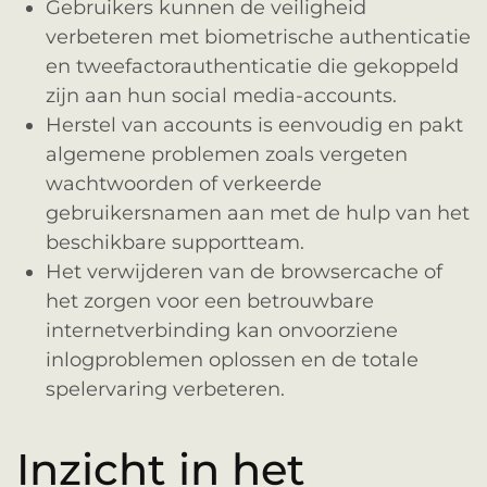
Gebruikers kunnen de veiligheid
verbeteren met biometrische authenticatie
en tweefactorauthenticatie die gekoppeld
zijn aan hun social media-accounts.
Herstel van accounts is eenvoudig en pakt
algemene problemen zoals vergeten
wachtwoorden of verkeerde
gebruikersnamen aan met de hulp van het
beschikbare supportteam.
Het verwijderen van de browsercache of
het zorgen voor een betrouwbare
internetverbinding kan onvoorziene
inlogproblemen oplossen en de totale
spelervaring verbeteren.
Inzicht in het