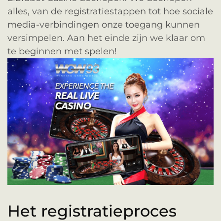
alles, van de registratiestappen tot hoe sociale
media-verbindingen onze toegang kunnen
versimpelen. Aan het einde zijn we klaar om
te beginnen met spelen!
Het registratieproces