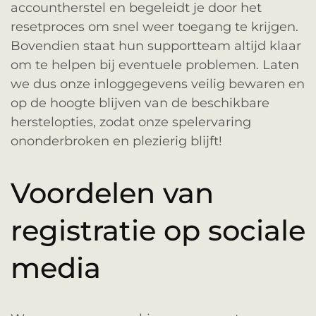
accountherstel en begeleidt je door het
resetproces om snel weer toegang te krijgen.
Bovendien staat hun supportteam altijd klaar
om te helpen bij eventuele problemen. Laten
we dus onze inloggegevens veilig bewaren en
op de hoogte blijven van de beschikbare
herstelopties, zodat onze spelervaring
ononderbroken en plezierig blijft!
Voordelen van
registratie op sociale
media