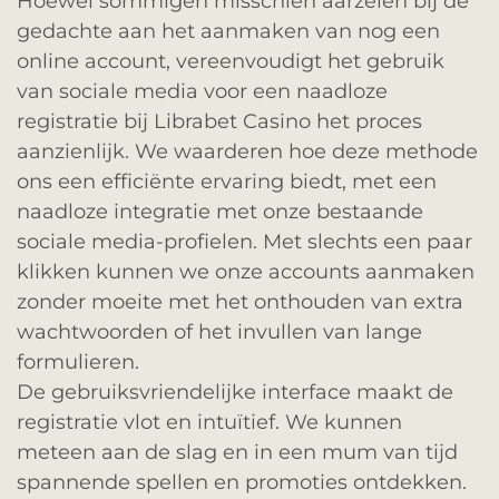
Hoewel sommigen misschien aarzelen bij de
gedachte aan het aanmaken van nog een
online account, vereenvoudigt het gebruik
van sociale media voor een naadloze
registratie bij Librabet Casino het proces
aanzienlijk. We waarderen hoe deze methode
ons een efficiënte ervaring biedt, met een
naadloze integratie met onze bestaande
sociale media-profielen. Met slechts een paar
klikken kunnen we onze accounts aanmaken
zonder moeite met het onthouden van extra
wachtwoorden of het invullen van lange
formulieren.
De gebruiksvriendelijke interface maakt de
registratie vlot en intuïtief. We kunnen
meteen aan de slag en in een mum van tijd
spannende spellen en promoties ontdekken.