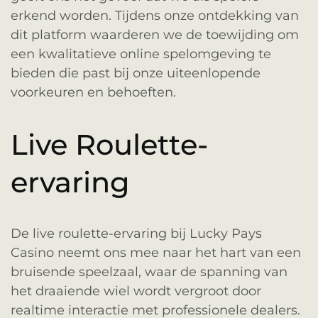
erkend worden. Tijdens onze ontdekking van
dit platform waarderen we de toewijding om
een kwalitatieve online spelomgeving te
bieden die past bij onze uiteenlopende
voorkeuren en behoeften.
Live Roulette-
ervaring
De live roulette-ervaring bij Lucky Pays
Casino neemt ons mee naar het hart van een
bruisende speelzaal, waar de spanning van
het draaiende wiel wordt vergroot door
realtime interactie met professionele dealers.