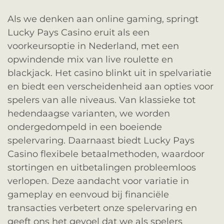
Als we denken aan online gaming, springt
Lucky Pays Casino eruit als een
voorkeursoptie in Nederland, met een
opwindende mix van live roulette en
blackjack. Het casino blinkt uit in spelvariatie
en biedt een verscheidenheid aan opties voor
spelers van alle niveaus. Van klassieke tot
hedendaagse varianten, we worden
ondergedompeld in een boeiende
spelervaring. Daarnaast biedt Lucky Pays
Casino flexibele betaalmethoden, waardoor
stortingen en uitbetalingen probleemloos
verlopen. Deze aandacht voor variatie in
gameplay en eenvoud bij financiële
transacties verbetert onze spelervaring en
geeft ons het gevoel dat we als spelers