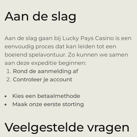
Aan de slag
Aan de slag gaan bij Lucky Pays Casino is een
eenvoudig proces dat kan leiden tot een
boeiend spelavontuur. Zo kunnen we samen
aan deze expeditie beginnen:
Rond de aanmelding af
Controleer je account
Kies een betaalmethode
Maak onze eerste storting
Veelgestelde vragen