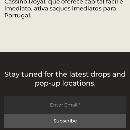
Cassino Royal, que oferece capital fácil e
R
imediato, ativa saques imediatos para
a
Portugal.
Stay tuned for the latest drops and
pop-up locations.