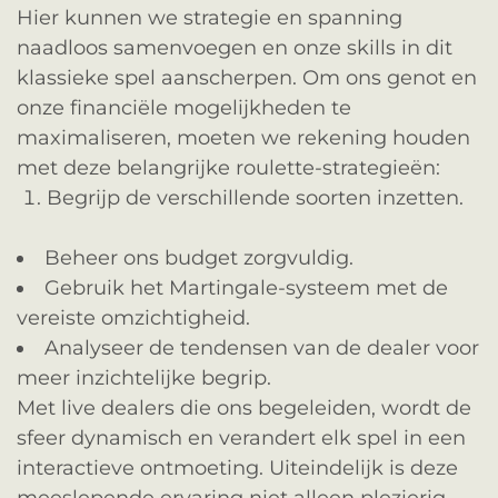
Hier kunnen we strategie en spanning
naadloos samenvoegen en onze skills in dit
klassieke spel aanscherpen. Om ons genot en
onze financiële mogelijkheden te
maximaliseren, moeten we rekening houden
met deze belangrijke roulette-strategieën:
Begrijp de verschillende soorten inzetten.
Beheer ons budget zorgvuldig.
Gebruik het Martingale-systeem met de
vereiste omzichtigheid.
Analyseer de tendensen van de dealer voor
meer inzichtelijke begrip.
Met live dealers die ons begeleiden, wordt de
sfeer dynamisch en verandert elk spel in een
interactieve ontmoeting. Uiteindelijk is deze
meeslepende ervaring niet alleen plezierig,