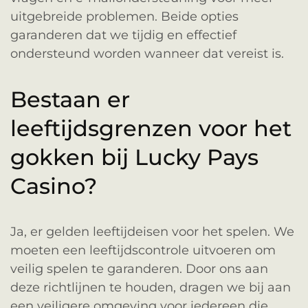
uitgebreide problemen. Beide opties
garanderen dat we tijdig en effectief
ondersteund worden wanneer dat vereist is.
Bestaan er
leeftijdsgrenzen voor het
gokken bij Lucky Pays
Casino?
Ja, er gelden leeftijdeisen voor het spelen. We
moeten een leeftijdscontrole uitvoeren om
veilig spelen te garanderen. Door ons aan
deze richtlijnen te houden, dragen we bij aan
een veiligere omgeving voor iedereen die