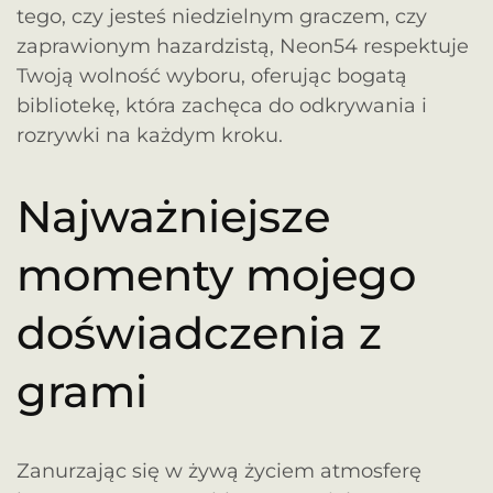
tego, czy jesteś niedzielnym graczem, czy
zaprawionym hazardzistą, Neon54 respektuje
Twoją wolność wyboru, oferując bogatą
bibliotekę, która zachęca do odkrywania i
rozrywki na każdym kroku.
Najważniejsze
momenty mojego
doświadczenia z
grami
Zanurzając się w żywą życiem atmosferę