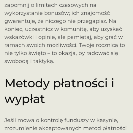
zapomnij o limitach czasowych na
wykorzystanie bonusów; ich znajomość
gwarantuje, że niczego nie przegapisz. Na
koniec, uczestnicz w komunitę, aby uzyskać
wskazówki i opinie, ale pamiętaj, aby grać w
ramach swoich możliwości. Twoje rocznica to
nie tylko święto – to okazja, by radować się
swobodą i taktyką.
Metody płatności i
wypłat
Jeśli mowa o kontrolę funduszy w kasynie,
zrozumienie akceptowanych metod płatności