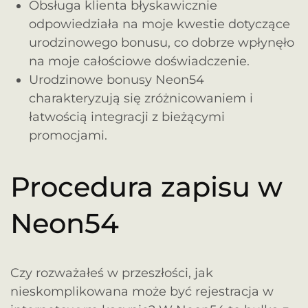
Obsługa klienta błyskawicznie
odpowiedziała na moje kwestie dotyczące
urodzinowego bonusu, co dobrze wpłynęło
na moje całościowe doświadczenie.
Urodzinowe bonusy Neon54
charakteryzują się zróżnicowaniem i
łatwością integracji z bieżącymi
promocjami.
Procedura zapisu w
Neon54
Czy rozważałeś w przeszłości, jak
nieskomplikowana może być rejestracja w