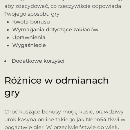
aby zdecydować, co rzeczywiście odpowiada
Twojego sposobu gry:
Kwota bonusu
Wymagania dotyczące zakładów
Uprawnienia
Wygaśnięcie
Dodatkowe korzyści
Różnice w odmianach
gry
Choć kuszące bonusy mogą kusić, prawdziwy
urok kasyna online takiego jak Neon54 tkwi w
bogactwie gier. W przeciwieństwie do wielu