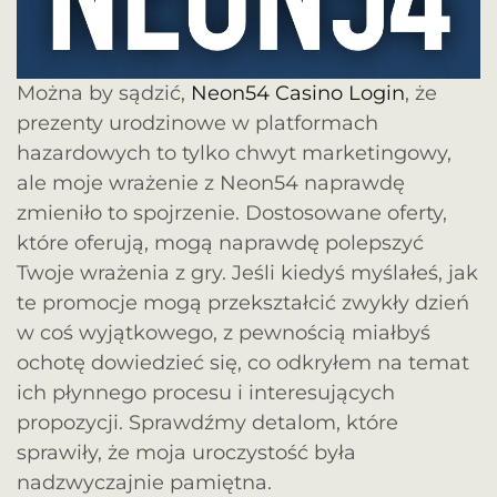
Można by sądzić,
Neon54 Casino Login
, że
prezenty urodzinowe w platformach
hazardowych to tylko chwyt marketingowy,
ale moje wrażenie z Neon54 naprawdę
zmieniło to spojrzenie. Dostosowane oferty,
które oferują, mogą naprawdę polepszyć
Twoje wrażenia z gry. Jeśli kiedyś myślałeś, jak
te promocje mogą przekształcić zwykły dzień
w coś wyjątkowego, z pewnością miałbyś
ochotę dowiedzieć się, co odkryłem na temat
ich płynnego procesu i interesujących
propozycji. Sprawdźmy detalom, które
sprawiły, że moja uroczystość była
nadzwyczajnie pamiętna.