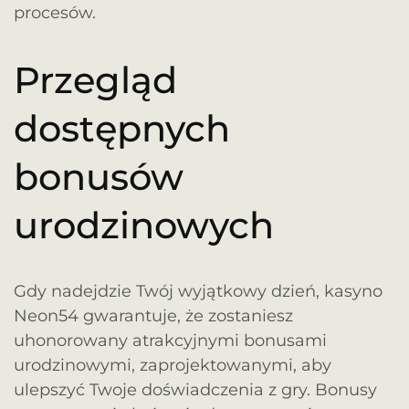
procesów.
Przegląd
dostępnych
bonusów
urodzinowych
Gdy nadejdzie Twój wyjątkowy dzień, kasyno
Neon54 gwarantuje, że zostaniesz
uhonorowany atrakcyjnymi bonusami
urodzinowymi, zaprojektowanymi, aby
ulepszyć Twoje doświadczenia z gry. Bonusy