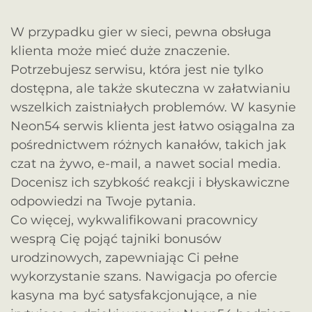
W przypadku gier w sieci, pewna obsługa
klienta może mieć duże znaczenie.
Potrzebujesz serwisu, która jest nie tylko
dostępna, ale także skuteczna w załatwianiu
wszelkich zaistniałych problemów. W kasynie
Neon54 serwis klienta jest łatwo osiągalna za
pośrednictwem różnych kanałów, takich jak
czat na żywo, e-mail, a nawet social media.
Docenisz ich szybkość reakcji i błyskawiczne
odpowiedzi na Twoje pytania.
Co więcej, wykwalifikowani pracownicy
wesprą Cię pojąć tajniki bonusów
urodzinowych, zapewniając Ci pełne
wykorzystanie szans. Nawigacja po ofercie
kasyna ma być satysfakcjonujące, a nie