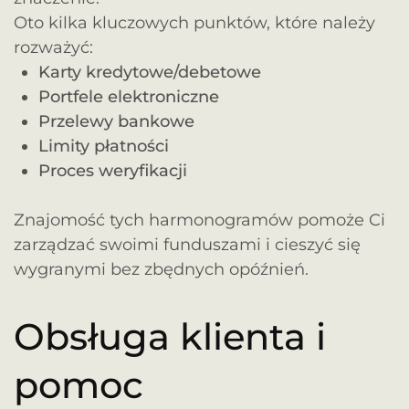
Oto kilka kluczowych punktów, które należy
rozważyć:
Karty kredytowe/debetowe
Portfele elektroniczne
Przelewy bankowe
Limity płatności
Proces weryfikacji
Znajomość tych harmonogramów pomoże Ci
zarządzać swoimi funduszami i cieszyć się
wygranymi bez zbędnych opóźnień.
Obsługa klienta i
pomoc