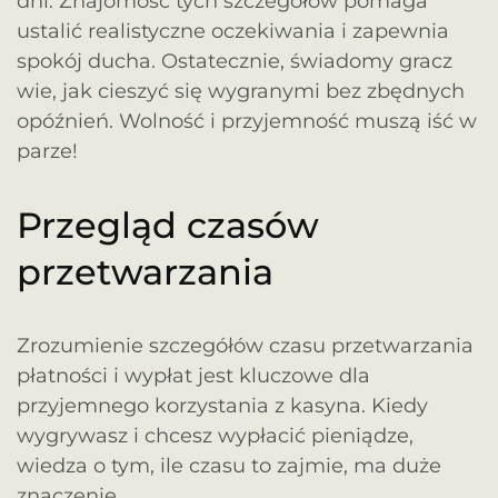
dni. Znajomość tych szczegółów pomaga
ustalić realistyczne oczekiwania i zapewnia
spokój ducha. Ostatecznie, świadomy gracz
wie, jak cieszyć się wygranymi bez zbędnych
opóźnień. Wolność i przyjemność muszą iść w
parze!
Przegląd czasów
przetwarzania
Zrozumienie szczegółów czasu przetwarzania
płatności i wypłat jest kluczowe dla
przyjemnego korzystania z kasyna. Kiedy
wygrywasz i chcesz wypłacić pieniądze,
wiedza o tym, ile czasu to zajmie, ma duże
znaczenie.