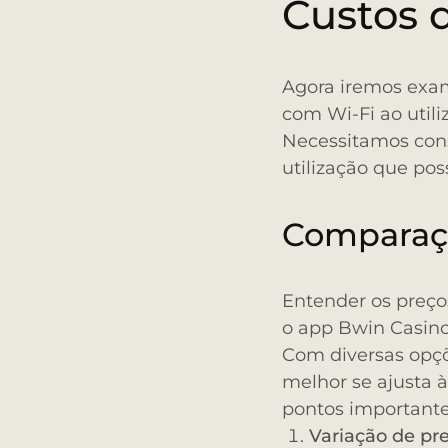
Custos d
Agora iremos exam
com Wi-Fi ao utili
Necessitamos cons
utilização que pos
Comparaçã
Entender os preço
o app Bwin Casino
Com diversas opçõ
melhor se ajusta 
pontos importante
Variação de pr