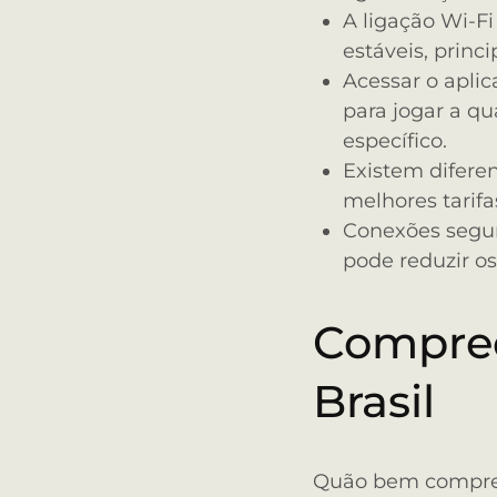
A ligação Wi-F
estáveis, prin
Acessar o aplic
para jogar a qu
específico.
Existem diferen
melhores tarifa
Conexões segura
pode reduzir os
Compree
Brasil
Quão bem compree