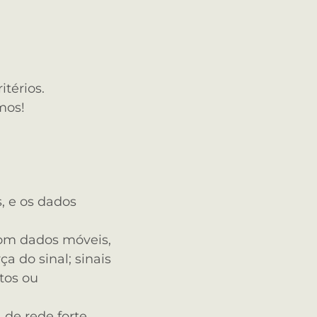
térios.
mos!
, e os dados
com dados móveis,
a do sinal; sinais
tos ou
de rede forte,