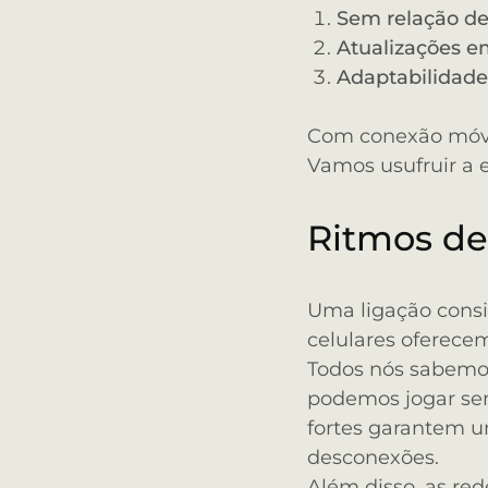
Sem relação de
Atualizações e
Adaptabilidade
Com conexão móvel
Vamos usufruir a 
Ritmos de
Uma ligação consis
celulares oferece
Todos nós sabemos
podemos jogar sem 
fortes garantem 
desconexões.
Além disso, as re