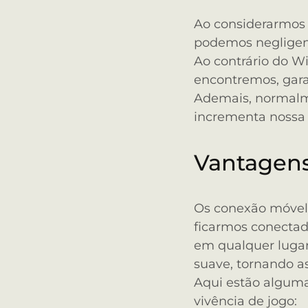
Ao considerarmos 
podemos negligenc
Ao contrário do W
encontremos, gar
Ademais, normalme
incrementa nossa 
Vantagens
Os conexão móvel 
ficarmos conectad
em qualquer lugar
suave, tornando a
Aqui estão algum
vivência de jogo: