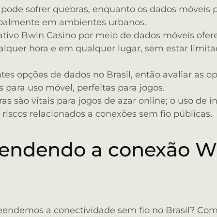
i pode sofrer quebras, enquanto os dados móvei
cipalmente em ambientes urbanos.
ativo Bwin Casino por meio de dados móveis ofere
alquer hora e em qualquer lugar, sem estar limit
tes opções de dados no Brasil, então avaliar as o
s para uso móvel, perfeitas para jogos.
s são vitais para jogos de azar online; o uso de i
 riscos relacionados a conexões sem fio públicas.
ndendo a conexão Wi
ndemos a conectividade sem fio no Brasil? Como