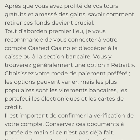
Après que vous avez profité de vos tours
gratuits et amassé des gains, savoir comment
retirer ces fonds devient crucial.
Tout d’aborden premier lieu, je vous
recommande de vous connecter à votre
compte Cashed Casino et d’accéder à la
caisse ou à la section bancaire. Vous y
trouverez généralement une option « Retrait ».
Choisissez votre mode de paiement préféré ;
les options peuvent varier, mais les plus
populaires sont les virements bancaires, les
portefeuilles électroniques et les cartes de
crédit.
Il est important de confirmer la vérification de
votre compte. Conservez ces documents à
portée de main si ce n’est pas déjà fait.