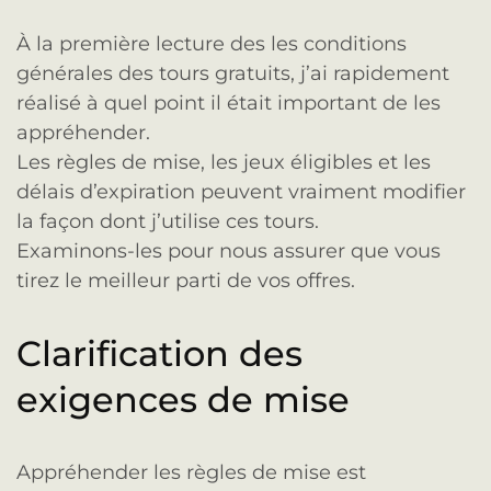
À la première lecture des les conditions
générales des tours gratuits, j’ai rapidement
réalisé à quel point il était important de les
appréhender.
Les règles de mise, les jeux éligibles et les
délais d’expiration peuvent vraiment modifier
la façon dont j’utilise ces tours.
Examinons-les pour nous assurer que vous
tirez le meilleur parti de vos offres.
Clarification des
exigences de mise
Appréhender les règles de mise est