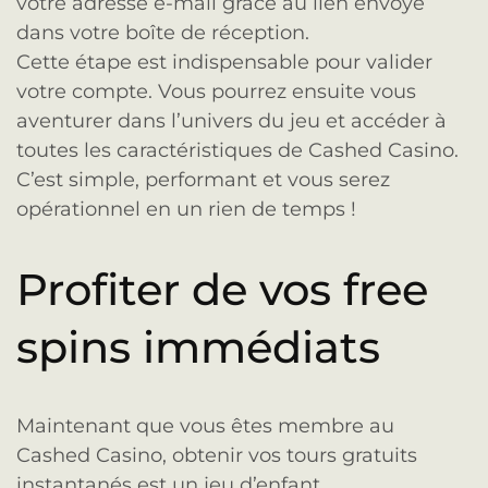
votre adresse e-mail grâce au lien envoyé
dans votre boîte de réception.
Cette étape est indispensable pour valider
votre compte. Vous pourrez ensuite vous
aventurer dans l’univers du jeu et accéder à
toutes les caractéristiques de Cashed Casino.
C’est simple, performant et vous serez
opérationnel en un rien de temps !
Profiter de vos free
spins immédiats
Maintenant que vous êtes membre au
Cashed Casino, obtenir vos tours gratuits
instantanés est un jeu d’enfant.