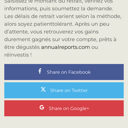
Saisissez le montant du retrait, vérifiez vos
informations, puis soumettez la demande.
Les délais de retrait varient selon la méthode,
alors soyez patienttolérant. Après un peu
d’attente, vous retrouverez vos gains
durement gagnés sur votre compte, prêts à
être dégustés
annualreports.com
ou
réinvestis !
Share on Facebook
Share on Twitter
Share on Google+