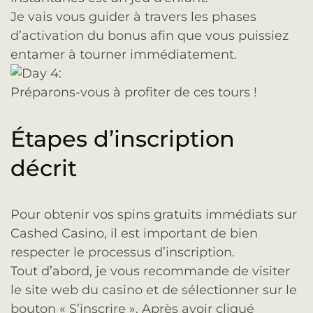
Je vais vous guider à travers les phases
d’activation du bonus afin que vous puissiez
entamer à tourner immédiatement.
Préparons-vous à profiter de ces tours !
Étapes d’inscription
décrit
Pour obtenir vos spins gratuits immédiats sur
Cashed Casino, il est important de bien
respecter le processus d’inscription.
Tout d’abord, je vous recommande de visiter
le site web du casino et de sélectionner sur le
bouton « S’inscrire ». Après avoir cliqué